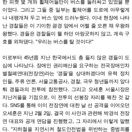
한 피켓 몇 개와 휠체어들만이 버스를 둘러싸고 있었을 뿐
이었다. 그리고 그들 중 일부는 휠체어를 도로에 아무렇게
나 내팽개쳐 두고 버스 앞에 드러누웠다. 이내 현장에 나타
난 경찰들은 이 기이한 광경 앞에서 어쩔 줄 모른 채 우왕좌
왕했다. 갱들은 경찰들이 뭘 하던 아랑곳하지 않고, 계속 구
호를 외쳐댔다. "우리는 버스를 탈 것이다!"
이로부터 45년쯤 지난 한국에서도 총 들지 않은 갱들이 도
심에 나타났다. 장애인 권리예산을 요구하는 전국장애인차
별철폐연대(전장연)라는 '갱들'을 상대하겠다며 유력 정치
인들, 주류 언론, 서울교통공사, 경찰, 극우 청년들까지 앞다
퉈 갱들과의 전투에 참전했다. 그리고 오세훈 서울시장은
지난겨울을 기점으로, 이 전투의 선봉장 자리를 꿰찬 것 같
다. SNS를 통해 이미 전장연에 대한 날 선 공격을 이어오던
오세훈은 지난 2월 2일, 결국 이 사안과 관련해 박경석 전장
연 대표와 공개 면담을 진행했고, 그 자리에서 이렇게 말했
다. "지하철을 지연시켜 철도안전법을 위반하는 중범죄를