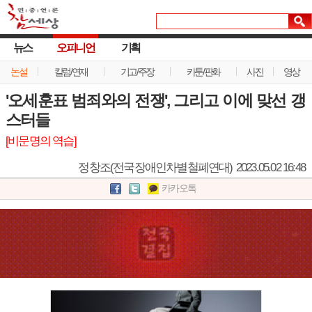
뉴스
오피니언
기획
논설
칼럼/연재
기고/주장
카툰/판화
사진
영상
'오세훈표 범죄와의 전쟁', 그리고 이에 맞선 갱
스터들
[비문명의 역습]
정창조(전국장애인차별철폐연대)
2023.05.02 16:48
카카오톡