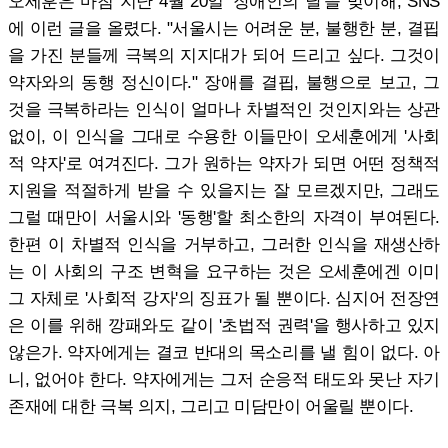
오세훈은 마침 지난 4월 20일 '장애인의 날'을 맞이해, SNS
에 이런 글을 올렸다. "서울시는 어려운 분, 불행한 분, 결핍
을 가진 분들께 극복의 지지대가 되어 드리고 싶다. 그것이
약자와의 동행 정신이다." 장애를 결핍, 불행으로 보고, 그
것을 극복하라는 인식이 얼마나 차별적인 것인지와는 상관
없이, 이 인식을 그대로 수용한 이들만이 오세훈에게 '사회
적 약자'로 여겨진다. 그가 원하는 약자가 되면 어떤 정책적
지원을 적절하게 받을 수 있을지는 잘 모르겠지만, 그래도
그럴 때만이 서울시와 '동행'할 최소한의 자격이 부여된다.
한편 이 차별적 인식을 거부하고, 그러한 인식을 재생산하
는 이 사회의 구조 변혁을 요구하는 것은 오세훈에겐 이미
그 자체로 '사회적 강자'의 징표가 될 뿐이다. 심지어 전장연
은 이를 위해 깡패와도 같이 '초법적 권력'을 행사하고 있지
않은가. 약자에게는 결코 반대의 목소리를 낼 힘이 없다. 아
니, 없어야 한다. 약자에게는 그저 순응적 태도와 못난 자기
존재에 대한 극복 의지, 그리고 미담만이 어울릴 뿐이다.