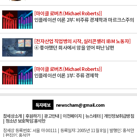
[마이클 로버츠(Michael Roberts)]
인플레이션 이론 2부: 비주류 경제학과 마르크스주의
[전자산업 직업병의 시작, 실리콘밸리 IBM 노동자]
④ 좋아했던 회사에서 암을 얻어 떠난 남편
[마이클 로버츠(Michael Roberts)]
인플레이션 이론 1부: 주류 경제학
독자제보
newscham@gmail.com
참세상소개
|
후원하기
|
광고안내
|
이전페이지
|
뉴스레터
|
개인정보취급방침
|
청소년 보호책임:홍석만
참세상 등록번호: 서울 아 00111 | 등록일자: 2005년 11월 8일 | 발행인: 홍석만
| 편집인: 홍석만