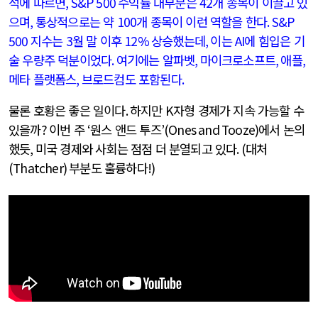
석에 따르면
, S&P 500
수익률 대부분은
42
개 종목이 이끌고 있
으며
,
통상적으로는 약
100
개 종목이 이런 역할을 한다
. S&P
500
지수는
3
월 말 이후
12%
상승했는데
,
이는
AI
에 힘입은 기
술 우량주 덕분이었다
.
여기에는 알파벳
,
마이크로소프트
,
애플
,
메타 플랫폼스
,
브로드컴도 포함된다
.
물론 호황은 좋은 일이다
.
하지만
K
자형 경제가 지속 가능할 수
있을까
?
이번 주
‘
원스 앤드 투즈
’(Ones and Tooze)
에서 논의
했듯
,
미국 경제와 사회는 점점 더 분열되고 있다
. (
대처
(Thatcher)
부분도 훌륭하다
!)