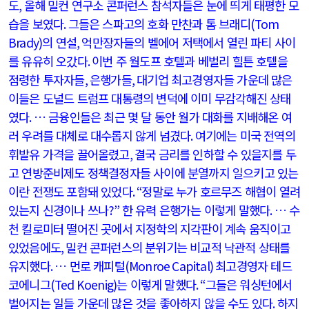
도
,
올해 밀컨 연구소 콘퍼런스 참석자들은 눈에 띄게 태평한 모
습을 보였다
.
그들은 스파고의 호화 만찬과 톰 브래디
(Tom
Brady)
의 연설
,
억만장자들의 벨에어 저택에서 열린 파티 사이
를 유유히 오갔다
.
이번 주 월도프 호텔과 베벌리 힐튼 호텔을
점령한 투자자들
,
은행가들
,
대기업 최고경영자들 가운데 많은
이들은 도널드 트럼프 대통령의 변덕에 이미 무감각해진 상태
였다
.
… 금융인들은 최근 몇 달 동안 월가 대화를 지배해온 여
러 우려를 대체로 대수롭지 않게 넘겼다
.
여기에는 미국 전역의
휘발유 가격을 끌어올렸고
,
결국 금리를 인하할 수 있을지를 두
고 연방준비제도 정책결정자들 사이에 분열까지 일으키고 있는
이란 전쟁도 포함돼 있었다
. “
정말로 누가 호르무즈 해협이 열려
있는지 신경이나 쓰나
?”
한 유력 은행가는 이렇게 말했다
.
… 수
천 킬로미터 떨어진 곳에서 지정학의 지각판이 계속 움직이고
있었음에도
,
밀컨 콘퍼런스의 분위기는 비교적 낙관적 상태를
유지했다
.
… 먼로 캐피털
(Monroe Capital)
최고경영자 테드
코에니그
(Ted Koenig)
는 이렇게 말했다
. “
그들은 워싱턴에서
벌어지는 일들 가운데 많은 것을 좋아하지 않을 수도 있다
.
하지