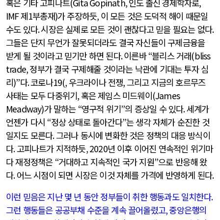
혹은 기타 고피나트
(Gita Gopinath, 인도 출신 경제학자로,
IMF 제1부총재
)
가 주장하듯
,
이 모든 것은 도덕적 해이 때문일
수도 있다
.
시장은 실제로 모든 것이 괜찮다고 믿을 필요는 없다
.
그들은 단지 무언가 잘못되더라도 결국 자신들이 구제금융을
받게 될 것이라고 믿기만 하면 된다
.
이른바
“
블리스 거래
(bliss
trade,
정부가 결국 구제해줄 것이라는 낙관에 기대는 투자 심
리
)”
다
.
코로나
19(,
우크라이나 전쟁
,
그리고 지금의 호르무즈
사태는 모두 다중위기
,
혹은 제임스 미드웨이
(James
Meadway)
가 말하는
“
영구적 위기
”
의 증상일 수 있다
.
세계가
언젠가 다시
“
정상 상태로 돌아간다
”
는 생각 자체가 순진한 것
일지도 모른다
.
그러나 동시에 변화한 것은 정책의 대응 방식이
다
.
고피나트가 지적하듯
, 2020
년 이후 이어진 연속적인 위기마
다 재정정책은
“
거대하고 지속적인 국가 지원
”
으로 반응해 왔
다
.
어느 시점이 되면 시장은 이것 자체를 가격에 반영하게 된다
.
이런 믿음은 지난 몇 년 동안 정부들이 취한 행동과도 일치한다
.
그런 행동들은 공공부채 수준을 계속 끌어올렸고
,
중앙은행의