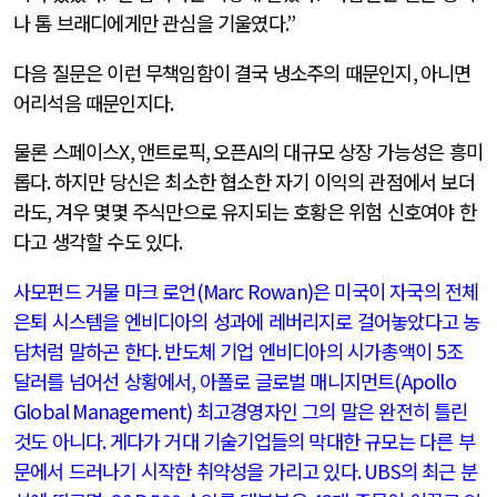
나 톰 브래디에게만 관심을 기울였다
.”
다음 질문은 이런 무책임함이 결국 냉소주의 때문인지
,
아니면
어리석음 때문인지다
.
물론 스페이스
X,
앤트로픽
,
오픈
AI
의 대규모 상장 가능성은 흥미
롭다
.
하지만 당신은 최소한 협소한 자기 이익의 관점에서 보더
라도
,
겨우 몇몇 주식만으로 유지되는 호황은 위험 신호여야 한
다고 생각할 수도 있다
.
사모펀드 거물 마크 로언
(Marc Rowan)
은 미국이 자국의 전체
은퇴 시스템을 엔비디아의 성과에 레버리지로 걸어놓았다고 농
담처럼 말하곤 한다
.
반도체 기업 엔비디아의 시가총액이
5
조
달러를 넘어선 상황에서
,
아폴로 글로벌 매니지먼트
(Apollo
Global Management)
최고경영자인 그의 말은 완전히 틀린
것도 아니다
.
게다가 거대 기술기업들의 막대한 규모는 다른 부
문에서 드러나기 시작한 취약성을 가리고 있다
. UBS
의 최근 분