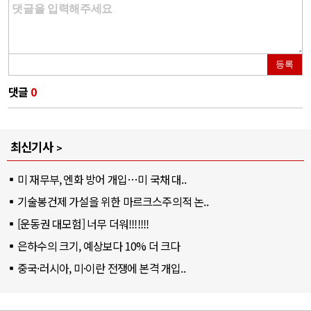
등록
댓글
0
최신기사
미 재무부, 엔화 방어 개입…미 국채 대..
기술봉건제 가설을 위한 마르크스주의적 논..
[운동권 대모험] 너무 더워!!!!!!!
은하수의 크기, 예상보다 10% 더 크다
중국·러시아, 미·이란 전쟁에 본격 개입..