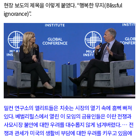
현장 보도의 제목을 이렇게 붙였다
. “
행복한 무지
(Blissful
ignorance)”.
밀컨 연구소의 엘리트들은 치솟는 시장의 열기 속에 흠뻑 빠져
있다
.
베벌리힐스에서 열린 이 모임의 금융인들은 이란 전쟁과
사모시장 불안에 대한 우려를 대수롭지 않게 넘겨버렸다
.
… 전
쟁과 관세가 미국의 생활비 부담에 대한 우려를 키우고 있음에