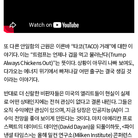
또 다른 안일함의 근원은 이른바
“
타코
(TACO)
거래
”
에 대한 이
야기다
.
이는
“
트럼프는 언제나 겁을 먹고 물러난다
(Trump
Always Chickens Out)”
는 뜻이다
.
상황이 아무리 나빠 보여도
,
다가오는 에너지 위기에서 빠져나갈 어떤 출구는 결국 생길 것
이라는 이야기다
.
반대로 더 신랄한 비판자들은 미국의 엘리트들이 현실이 실제
로 어떤 상태인지에는 전혀 관심이 없다고 결론 내린다
.
그들은
오직 수익에만 관심이 있으며
,
지금 당장은 인공지능
(AI)
이 그
수익 전망을 좋아 보이게 만든다는 것이다
.
마치 아메리칸 프로
스펙트의 데이비드 데이언
(David Dayan)
을 되풀이하듯
, <
파이
낸셜 타임스
>
는 올해 밀컨 연구소
(Milken Institute)
콘퍼런스