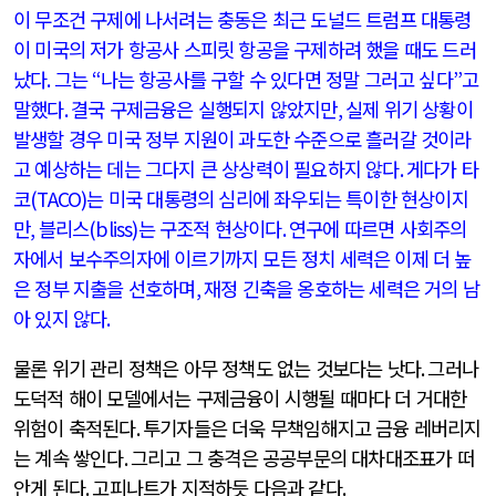
이 무조건 구제에 나서려는 충동은 최근 도널드 트럼프 대통령
이 미국의 저가 항공사 스피릿 항공을 구제하려 했을 때도 드러
났다
.
그는
“
나는 항공사를 구할 수 있다면 정말 그러고 싶다
”
고
말했다
.
결국 구제금융은 실행되지 않았지만
,
실제 위기 상황이
발생할 경우 미국 정부 지원이 과도한 수준으로 흘러갈 것이라
고 예상하는 데는 그다지 큰 상상력이 필요하지 않다
.
게다가 타
코
(TACO)
는 미국 대통령의 심리에 좌우되는 특이한 현상이지
만
,
블리스
(bliss)
는 구조적 현상이다
.
연구에 따르면 사회주의
자에서 보수주의자에 이르기까지 모든 정치 세력은 이제 더 높
은 정부 지출을 선호하며
,
재정 긴축을 옹호하는 세력은 거의 남
아 있지 않다
.
물론 위기 관리 정책은 아무 정책도 없는 것보다는 낫다
.
그러나
도덕적 해이 모델에서는 구제금융이 시행될 때마다 더 거대한
위험이 축적된다
.
투기자들은 더욱 무책임해지고 금융 레버리지
는 계속 쌓인다
.
그리고 그 충격은 공공부문의 대차대조표가 떠
안게 된다
.
고피나트가 지적하듯 다음과 같다
.