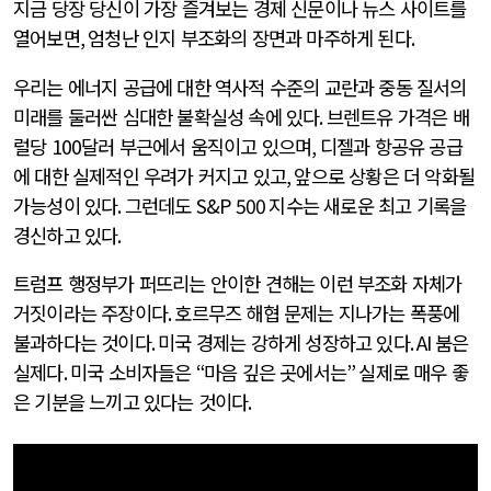
지금 당장 당신이 가장 즐겨보는 경제 신문이나 뉴스 사이트를
열어보면
,
엄청난 인지 부조화의 장면과 마주하게 된다
.
우리는 에너지 공급에 대한 역사적 수준의 교란과 중동 질서의
미래를 둘러싼 심대한 불확실성 속에 있다
.
브렌트유 가격은 배
럴당
100
달러 부근에서 움직이고 있으며
,
디젤과 항공유 공급
에 대한 실제적인 우려가 커지고 있고
,
앞으로 상황은 더 악화될
가능성이 있다
.
그런데도
S&P 500
지수는 새로운 최고 기록을
경신하고 있다
.
트럼프 행정부가 퍼뜨리는 안이한 견해는 이런 부조화 자체가
거짓이라는 주장이다
.
호르무즈 해협 문제는 지나가는 폭풍에
불과하다는 것이다
.
미국 경제는 강하게 성장하고 있다
. AI
붐은
실제다
.
미국 소비자들은
“
마음 깊은 곳에서는
”
실제로 매우 좋
은 기분을 느끼고 있다는 것이다
.