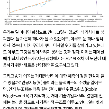
우리는 달
아니면 화성으로 간다
.
그렇지 않으면 석기시대로 붕
괴한다
.
둘 가운데 하나가 될 수 있는데도
,
아무도 눈 하나 깜빡
하지 않는다
.
마치 우리가 쿠바 미사일 위기를 살아가고 있는데
도 아무도 그것을 알아차리지 못하는 것과 같다
.
이제는 깨어날
때가 되지 않았는가
?
지금 상황에서는 오픈
AI
조차 이 도전에 대
응하기 위한 새로운 산업정책을 요구하고 있다
.
그리고
AI
가 이끄는 거대한 변혁에 대한 예측이 정말 현실이 될
수 있을까
?
인공지능
(AI)
붐이라는 블랙박스의 뚜껑을 열어보
면
,
인지 부조화는 더욱 깊어진다
.
로빈 위글스워스
(Robin
Wigglesworth)
가 지적하듯
,
거대 기술기업과
AI
의 결합체 전
체는 놀라울 정도로 자기증식적 구조를 이루고 있다
.
알파벳과
아마존 같은 기업들의 재무상태표가 초대형 확장