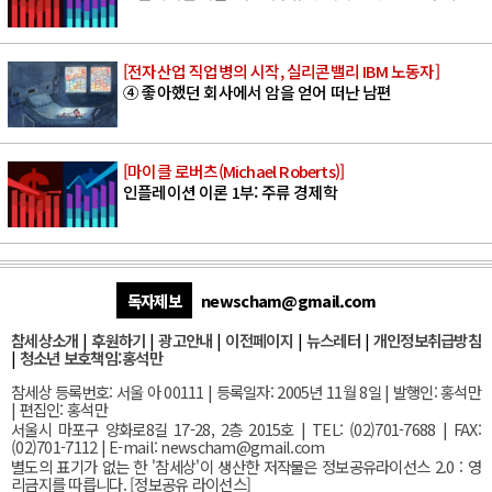
[전자산업 직업병의 시작, 실리콘밸리 IBM 노동자]
④ 좋아했던 회사에서 암을 얻어 떠난 남편
[마이클 로버츠(Michael Roberts)]
인플레이션 이론 1부: 주류 경제학
독자제보
newscham@gmail.com
참세상소개
|
후원하기
|
광고안내
|
이전페이지
|
뉴스레터
|
개인정보취급방침
|
청소년 보호책임:홍석만
참세상 등록번호: 서울 아 00111 | 등록일자: 2005년 11월 8일 | 발행인: 홍석만
| 편집인: 홍석만
서울
시 마포구 양화로8길 17-28, 2층 2015호
| TEL: (02)701-7688 | FAX:
(02)701-7112 |
E-mail:
newscham@gmail.com
별도의 표기가 없는 한 '참세상'이 생산한 저작물은 정보공유라이선스 2.0 : 영
리금지를 따릅니다. [
정보공유 라이선스
]