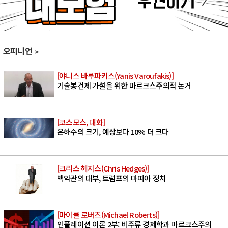
오피니언
[야니스 바루파키스(Yanis Varoufakis)]
기술봉건제 가설을 위한 마르크스주의적 논거
[코스모스, 대화]
은하수의 크기, 예상보다 10% 더 크다
[크리스 헤지스(Chris Hedges)]
백악관의 대부, 트럼프의 마피아 정치
[마이클 로버츠(Michael Roberts)]
인플레이션 이론 2부: 비주류 경제학과 마르크스주의