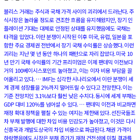
블리스 거래는 주식과 국채 가격 사이의 괴리에서 드러난다
.
주
식시장은 놀라울 정도로 견조한 흐름을 유지해왔지만
,
장기 인
플레이션 기대는 대체로 안정된 상태를 유지했음에도 국채는
타격을 입었다
.
이란 분쟁이 시작된 이후 미국
,
유럽
,
일본을 포
함한 주요 경제권 전반에서 장기 국채 수익률은 상승했다
.
이런
괴리는 지난 몇 년 동안 하나의 패턴으로 자리 잡았다
.
미국
10
년 만기 국채 수익률의 기간 프리미엄은 이제 팬데믹 이전보다
거의
100
베이시스포인트 높아졌고
,
이는 이자 비용 부담을 끌
어올리고 있다
.
…
IMF
는 심각한 시나리오에서 이란 분쟁이 세
계 경제 성장률을
2%
까지 떨어뜨릴 수 있다고 전망한다
.
이는
기준 전망치인
3.1%
보다 훨씬 낮은 수치다
.
동시에 세계 부채는
GDP
대비
120%
를 넘어설 수 있다
.
… 팬데믹 이전과 비교하면
재정 확대 정책을 펼칠 수 있는 여지는 제한돼 있다
.
선진국들조
차 부채 발행에 대한 차입 비용 민감도가 높아졌고
,
이것은 다시
신흥국과 개발도상국의 차입 비용으로 파급된다
.
채권 가격이
하락했음에도 시장은 부채 증가가 재정 건전성에 미칠 결과를