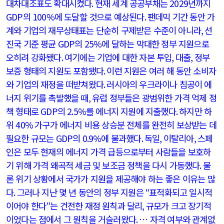
대차대조표도 확대시켰다
.
현재 세계 공공부채는
2029
년까지
GDP
의
100%
에 도달할 것으로 예상된다
.
팬데믹 기간 동안 가
계와 기업의 재무상태표는 단순히 구제받은 수준이 아니라
,
선
진국 기준 평균
GDP
의
25%
에 달하는 막대한 정부 지원으로
오히려 강화됐다
.
여기에는 기업에 대한 자본 투입
,
대출
,
정부
보증 형태의 지원도 포함됐다
.
이런 지원은 여러 해 동안 소비자
와 기업의 재정을 떠받쳐왔다
.
러시아의 우크라이나 침공이 에
너지 위기를 촉발했을 때
,
유럽 정부들은 광범위한 가격 억제 정
책 형태로
GDP
의
2.5%
를 에너지 지원에 지출했다
.
하지만 하
위
40%
가구가 에너지 비용 상승분 전체를 완전히 보상받는 데
필요한 규모는
GDP
의
0.9%
에 불과했다
.
독일
,
이탈리아
,
스페
인은 모두 현재의 에너지 가격 급등으로부터 사람들을 보호하
기 위해 가격 왜곡적 세금 및 보조금 정책을 다시 가동했다
.
물
론 위기 상황에서 국가가 지원을 제공해야 하는 좋은 이유는 많
다
.
그러나 지난 몇 년 동안의 정부 지원은
“
표적화되고 일시적
이어야 한다
”
는 건전한 재정 원칙과 달리
,
규모가 크고 장기적
이었다는 점에서 그 원칙을 거슬러왔다
.
… 자격 여부와 관계없