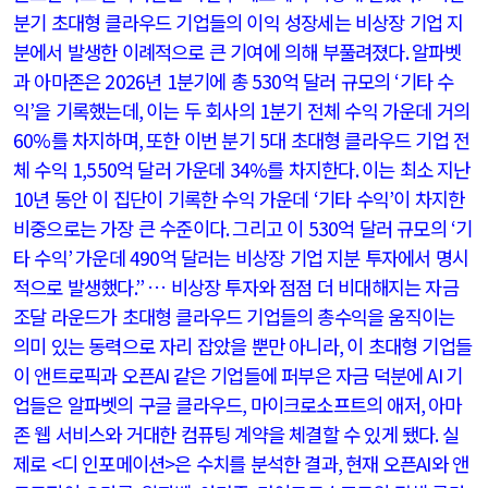
분기 초대형 클라우드 기업들의 이익 성장세는 비상장 기업 지
분에서 발생한 이례적으로 큰 기여에 의해 부풀려졌다
.
알파벳
과 아마존은
2026
년
1
분기에 총
530
억 달러 규모의
‘
기타 수
익
’
을 기록했는데
,
이는 두 회사의
1
분기 전체 수익 가운데 거의
60%
를 차지하며
,
또한 이번 분기
5
대 초대형 클라우드 기업 전
체 수익
1,550
억 달러 가운데
34%
를 차지한다
.
이는 최소 지난
10
년 동안 이 집단이 기록한 수익 가운데
‘
기타 수익
’
이 차지한
비중으로는 가장 큰 수준이다
.
그리고 이
530
억 달러 규모의
‘
기
타 수익
’
가운데
490
억 달러는 비상장 기업 지분 투자에서 명시
적으로 발생했다
.”
… 비상장 투자와 점점 더 비대해지는 자금
조달 라운드가 초대형 클라우드 기업들의 총수익을 움직이는
의미 있는 동력으로 자리 잡았을 뿐만 아니라
,
이 초대형 기업들
이 앤트로픽과 오픈
AI
같은 기업들에 퍼부은 자금 덕분에
AI
기
업들은 알파벳의 구글 클라우드
,
마이크로소프트의 애저
,
아마
존 웹 서비스와 거대한 컴퓨팅 계약을 체결할 수 있게 됐다
.
실
제로
<
디 인포메이션
>
은 수치를 분석한 결과
,
현재 오픈
AI
와 앤