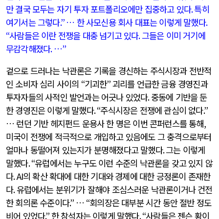
만 결국 모두는 자기 투자 포트폴리오에만 집중하고 있다
.
특히
여기서는 그렇다
.”
… 한 사모신용 회사 대표는 이렇게 말했다
.
“
사람들은 이란 전쟁을 대충 넘기고 있다
.
그들은 이미 거기에
무감각해졌다
.
…
”
겉으로 드러나는 낙관론은 기록을 경신하는 주식시장과 전반적
인 소비자 심리 사이의
“
기괴한
”
괴리를 언급한 금융 경영진과
투자자들의 사적인 발언과는 어긋나 있었다
.
중동에 기반을 둔
한 경영진은 이렇게 말했다
. “
주식시장은 전쟁에 관심이 없다
.”
… 런던 기반 헤지펀드 운용사 한 명은 이번 콘퍼런스를 통해
,
미국이 전쟁에 적극적으로 개입하고 있음에도 그 충격으로부터
얼마나 동떨어져 있는지가 분명해졌다고 말했다
.
그는 이렇게
말했다
. “
유럽에서는 누구도 이런 수준의 낙관론을 갖고 있지 않
다
. AI
의 확산 확대에 대한 기대와 경제에 대한 긍정론이 존재한
다
.
유럽에서는 분위기가 잘해야 조심스러운 낙관론이거나 건전
한 회의론 수준이다
.”
…
“
회의장은 대부분 시간 동안 절반 정도
비어 있었다
.”
한 참석자는 이렇게 말했다
. “
사람들은 젠슨 황이