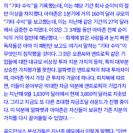
의
“
기타 수익
”
을 기록했는데
,
이는 해당 기간 회사 순이익의 절
반 이상을 차지했다
.
아마존은
1
분기에 거의
160
억 달러 규모의
“
기타 수익
”
을 보고했는데
,
이는 지난해 같은 기간의
27
억 달러
에서 급증한 수치였다
.
이것은 그
3
개월 동안 아마존 전체 순이
익의 거의 절반에 해당했다
.
… 회계에 밝은 사람들과 눈치 빠른
독자들은 아마 이 패턴만 보고도 여기서 말하는
“
기타 수익
”
이
무엇인지 짐작했을 것이다
.
그것은 오픈
AI
와 앤트로픽 같은 기
업들에 대한 대규모 비상장 투자 지분 가치의 등락
,
특히 대부분
상승한 가치평가를 뜻한다
.
알파벳은 앤트로픽의 최대 투자자이
며
,
아마존 역시 가장 큰 투자자 가운데 하나다
.
피치북에 따르
면
,
이들이 쏟아부은 막대한 자금 덕분에 앤트로픽의 기업가치
는 지난해
9
월
1,830
억 달러에서 현재
3,800
억 달러로 치솟았
다
.
그리고 지금도 또 다른 초대형 자금조달 라운드가 진행 중이
다
.
이 덕분에 알파벳과 아마존은 자신들이 보유한 기존 지분의
가치를 다시 끌어올릴 수 있었다
.
…
골드만삭스 분석가들은 지난주 메모에서 이렇게 말했다
. “
이번