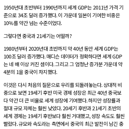
1950
년대 초반부터
1990
년까지 세계
GDP
는
2011
년 가격 기
준으로
34
조 달러 증가했다
.
이 가운데 일본이 기여한 비중은
10%
를 약간 넘는 수준이었다
.
그렇다면 중국과
21
세기는 어떨까
?
1980
년부터
2020
년대 초반까지 약
40
년 동안 세계
GDP
는
100
조 달러 증가했다
.
매디슨 데이터가 정확하다면 세계
GDP
는 네 배 이상 커진 셈이다
.
그리고 그 엄청난 증가분 가운데 약
4
분의
1
을 중국이 차지했다
.
이것은 다시 처음의 질문으로 우리를 되돌려놓는다
.
상대적 비
중으로 보면
19
세기 후반 미국 경제 성장은 최근
40
년 중국보
다 약간 더 큰 비율로 세계 성장에 기여했다
.
하지만 성장률과
절대 규모 자체는 훨씬 낮았다
. 20
세기 후반과
21
세기 초반의
세계 경제는
19
세기 후반보다 훨씬 거대했고
,
성장 속도도 훨씬
빨랐다
.
규모와 속도라는 측면에서 중국의 최근 발전이 남긴 충