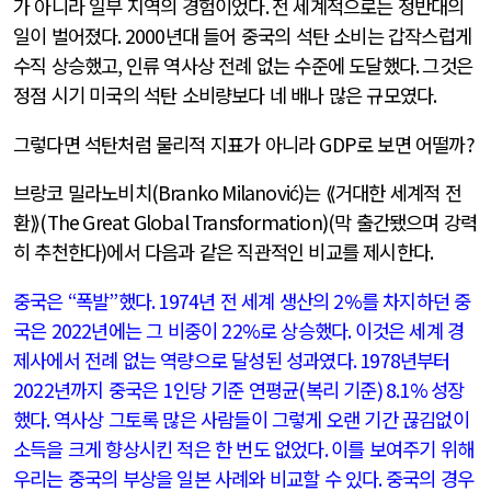
가 아니라 일부 지역의 경험이었다
.
전 세계적으로는 정반대의
일이 벌어졌다
. 2000
년대 들어 중국의 석탄 소비는 갑작스럽게
수직 상승했고
,
인류 역사상 전례 없는 수준에 도달했다
.
그것은
정점 시기 미국의 석탄 소비량보다 네 배나 많은 규모였다
.
그렇다면 석탄처럼 물리적 지표가 아니라
GDP
로 보면 어떨까
?
브랑코 밀라노비치
(Branko Milanović)
는 ⟪거대한 세계적 전
환⟫
(The Great Global Transformation)(
막 출간됐으며 강력
히 추천한다
)
에서 다음과 같은 직관적인 비교를 제시한다
.
중국은
“
폭발
”
했다
. 1974
년 전 세계 생산의
2%
를 차지하던 중
국은
2022
년에는 그 비중이
22%
로 상승했다
.
이것은 세계 경
제사에서 전례 없는 역량으로 달성된 성과였다
. 1978
년부터
2022
년까지 중국은
1
인당 기준 연평균
(
복리 기준
) 8.1%
성장
했다
.
역사상 그토록 많은 사람들이 그렇게 오랜 기간 끊김없이
소득을 크게 향상시킨 적은 한 번도 없었다
.
이를 보여주기 위해
우리는 중국의 부상을 일본 사례와 비교할 수 있다
.
중국의 경우