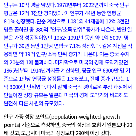
인구는
10
억 명을 넘었다
. 1978
년부터
2022
년까지 중국 인구
평균은
12
억
3
천만 명이었다
.
이 인구가
44
년 동안 연평균
8.1%
성장했다
.
단순 계산으로
1.081
의
44
제곱에
12
억
3
천만
명을 곱하면 총
380
억
“
인구
/
소득 단위
”
증가가 나온다
.
반면 일
본은 가장 성공적이었던
1952~1991
년 동안 약
1
억
500
만 명
인구가
39
년 동안
1
인당 연평균
7.1%
성장했다
.
같은 계산을 적
용하면 약
19
억 인구
/
소득 단위 증가가 나온다
.
이는 중국 수치
의
20
분의
1
에 불과하다
.
마지막으로 미국의 경제 도약기였던
1865
년부터
1914
년까지를 계산하면
,
평균 인구
6300
만 명 기
준으로
1
인당 연평균 성장률은
1.3%
였고
,
전체 증가 규모는
1
억
3000
만 단위였다
.
다시 말해 중국의 경이로운 부상 과정에서
만들어진 성장 규모는 일본과 미국의 경제 도약기와 비교해도
완전히 다른 차원의 규모였다
.
인구 가중 성장 포인트
(population-weighted-growth
points)
기준으로 측정하면
,
중국의 성장은 호황기 일본보다
20
배 컸고
,
도금시대 미국의 성장보다
290
배 이상 컸다
.