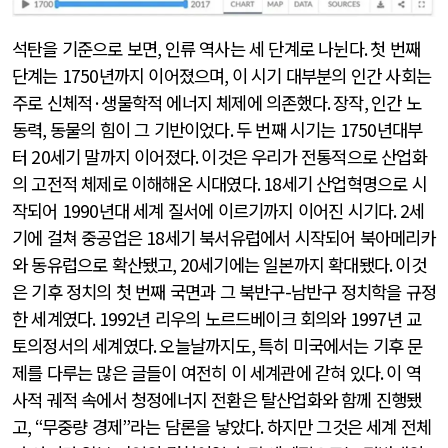
석탄을 기준으로 보면
,
인류 역사는 세 단계로 나뉜다
.
첫 번째
단계는
1750
년까지 이어졌으며
,
이 시기 대부분의 인간 사회는
주로 신체적
·
생물학적 에너지 체제에 의존했다
.
장작
,
인간 노
동력
,
동물의 힘이 그 기반이었다
.
두 번째 시기는
1750
년대부
터
20
세기 말까지 이어졌다
.
이것은 우리가 전통적으로 산업화
의 고전적 체제로 이해해온 시대였다
. 18
세기 산업혁명으로 시
작되어
1990
년대 세계 질서에 이르기까지 이어진 시기다
. 2
세
기에 걸쳐 중공업은
18
세기 북서유럽에서 시작되어 북아메리카
와 동유럽으로 확산됐고
, 20
세기에는 일본까지 확대됐다
.
이것
은 기후 정치의 첫 번째 국면과 그 북반구
-
남반구 정치학을 규정
한 세계였다
. 1992
년 리우의 노르드베이크 회의와
1997
년 교
토의정서의 세계였다
.
오늘날까지도
,
특히 미국에서는 기후 문
제를 다루는 많은 글들이 여전히 이 세계관에 갇혀 있다
.
이 역
사적 궤적 속에서 청정에너지 전환은 탈산업화와 함께 진행됐
고
, “
무중량 경제
”
라는 담론을 낳았다
.
하지만 그것은 세계 전체