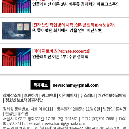
인플레이션 이론 2부: 비주류 경제학과 마르크스주의
[전자산업 직업병의 시작, 실리콘밸리 IBM 노동자]
④ 좋아했던 회사에서 암을 얻어 떠난 남편
[마이클 로버츠(Michael Roberts)]
인플레이션 이론 1부: 주류 경제학
독자제보
newscham@gmail.com
참세상소개
|
후원하기
|
광고안내
|
이전페이지
|
뉴스레터
|
개인정보취급방침
|
청소년 보호책임:홍석만
참세상 등록번호: 서울 아 00111 | 등록일자: 2005년 11월 8일 | 발행인: 홍석만
| 편집인: 홍석만
서울
시 마포구 양화로8길 17-28, 2층 2015호
| TEL: (02)701-7688 | FAX:
(02)701-7112 |
E-mail:
newscham@gmail.com
별도의 표기가 없는 한 '참세상'이 생산한 저작물은 정보공유라이선스 2.0 : 영