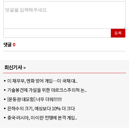
등록
댓글
0
최신기사
미 재무부, 엔화 방어 개입…미 국채 대..
기술봉건제 가설을 위한 마르크스주의적 논..
[운동권 대모험] 너무 더워!!!!!!!
은하수의 크기, 예상보다 10% 더 크다
중국·러시아, 미·이란 전쟁에 본격 개입..