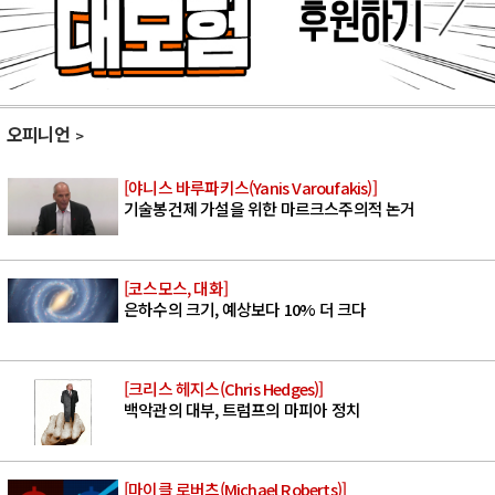
오피니언
[야니스 바루파키스(Yanis Varoufakis)]
기술봉건제 가설을 위한 마르크스주의적 논거
[코스모스, 대화]
은하수의 크기, 예상보다 10% 더 크다
[크리스 헤지스(Chris Hedges)]
백악관의 대부, 트럼프의 마피아 정치
[마이클 로버츠(Michael Roberts)]