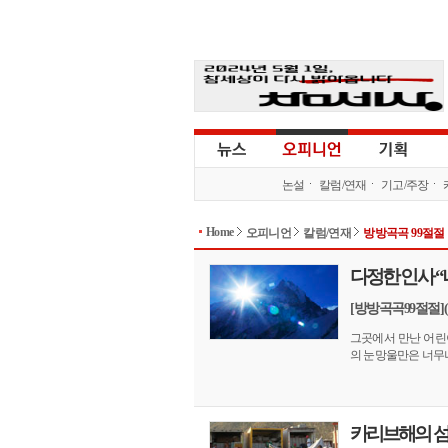
논설
칼럼/연재
기고/주장
Home
오피니언
칼럼/연재
방방곡곡 99절절
다정한 인사 
[방방곡곡99절절]
그곳에서 만난 어린
의 눈망울만은 너무나 
카리브해의 섬