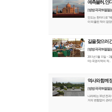
예측불허, 인
[방방곡곡99절절](
인도는 한마디로 “
이 떠올린 적이 없었다
길을 찾으러 
[방방곡곡99절절]
2011년 1월 11일 
마) 국경지역의 작...
역사와 함께 
[방방곡곡99절절]
나라에는 10년 전과
거의 변함없이 관리되