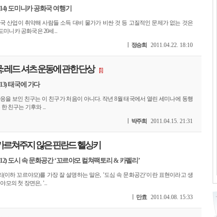
(14) 도미니카 공화국 여행기
국 산업이 취약해 사람들 소득 대비 물가가 비싼 것 등 고질적인 문제가 없는 것은
미니카 공화국은 20세...
정승희
2011.04.22. 18:10
: 레드 셔츠 운동에 관한 단상
[1]
13) 태국에 가다
응을 보인 친구는 이 친구가 처음이 아니다. 작년 8월 태국에서 열린 세미나에 동행
한 친구는 기후와 ...
박주희
2011.04.15. 21:31
 가르쳐주지 않은 핀란드 헬싱키
(12) 도시 속 문화공간 ‘꼬르야모 컬쳐팩토리 & 카펠리’
이하 꼬르야모)를 가장 잘 설명하는 말은, ’도심 속 문화공간‘이란 표현이라고 생
모의 첫 장면은, ’...
만효
2011.04.08. 15:33