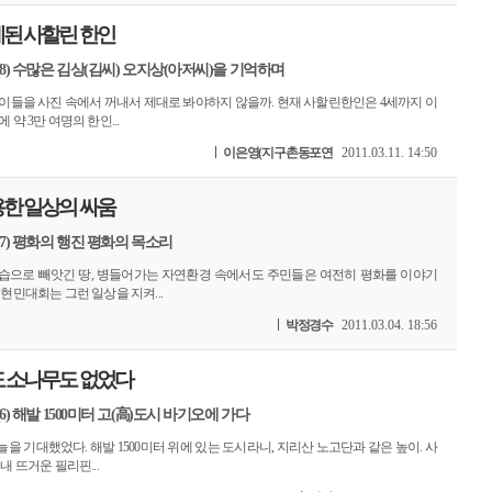
제된 사할린 한인
(8) 수많은 김상(김씨) 오지상(아저씨)을 기억하며
이들을 사진 속에서 꺼내서 제대로 봐야하지 않을까. 현재 사할린한인은 4세까지 이
 약 3만 여명의 한인...
이은영(지구촌동포연
2011.03.11. 14:50
용한 일상의 싸움
(7) 평화의 행진 평화의 목소리
습으로 빼앗긴 땅, 병들어가는 자연환경 속에서도 주민들은 여전히 평화를 이야기
 현민대회는 그런 일상을 지켜...
박정경수
2011.03.04. 18:56
도 소나무도 없었다
6) 해발 1500미터 고(高)도시 바기오에 가다
을 기대했었다. 해발 1500미터 위에 있는 도시라니, 지리산 노고단과 같은 높이. 사
내 뜨거운 필리핀...