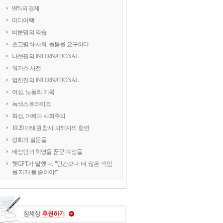
99%의 경제
미디어택
비문명의 역습
초고령화 사회, 돌봄을 요구하다
나현필의 INTERNATIONAL
워커스 사전
엄한진의 INTERNATIONAL
여성, 노동의 기록
녹색스트라이크
화성, 어쩌다 사회주의
10.29 이태원 참사 피해자의 항변
랑희의 질문들
배성인의 혁명을 꿈꾼 여성들
챗GPT가 말했다. "인간보다 더 많은 색임
을 지게 될 줄이야!"
연정의 르포
약속의 8회, 위기를 돌려세우는 녹색 스트
라이크
양지로 떠오른 국정원, 이적異的 행위의