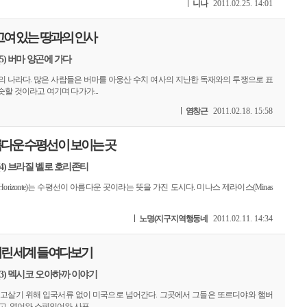
니나
2011.02.25. 14:01
고여 있는 땅과의 인사
5) 버마 양곤에 가다
의 나라다. 많은 사람들은 버마를 아웅산 수치 여사의 지난한 독재와의 투쟁으로 표
할 것이라고 여기며 다가가...
염창근
2011.02.18. 15:58
다운 수평선이 보이는 곳
(4) 브라질 벨로 호리존티
 Horizonte)는 수평선이 아름다운 곳이라는 뜻을 가진 도시다. 미나스 제라이스(Minas
노명(지구지역행동네
2011.02.11. 14:34
린 세계 들여다보기
(3) 멕시코 오아하까 이야기
먹고살기 위해 입국서류 없이 미국으로 넘어간다. 그곳에서 그들은 또르디야와 햄버
, 영어와 스페인어와 사포...