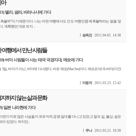
디아
11) 델리, 쉼라, 바라나시에 가다
예측불허”이기 때문이다. 나는 어떤 여행에서도 인도 여행만큼 예측불허라는 말을 많
. 계획했던 대로 되지 ...
송옥진
2011.04.01. 14:38
간 여행에서 만난 사람들
(10) 버마 사람들이 사는 태국 국경지대, 메솟에 가다
~ 2월 3일, 버마가 아닌, 버마에 다녀왔다. 바로 메솟(Mae Sot)이다. 메솟은 태국-버마(미얀
마웅저
2011.03.25. 15:42
정지하지 않는 삶과 문화
(9) 일본 나라현에 가다
 마찬가지로 많은 사슴들이 유유자적 공원 일대를 다니고 있었고 절과 길, 불상, 숲은
어 있었다. 하지만...
쿠나
2011.03.21. 19:39