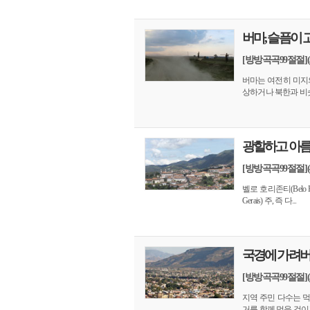
버마, 슬픔이 
[방방곡곡99절절](
버마는 여전히 미지
상하거나 북한과 비슷
광할하고 아름
[방방곡곡99절절]
벨로 호리존티(Belo
Gerais) 주, 즉 다...
국경에 가려버
[방방곡곡99절절]
지역 주민 다수는 
거를 함께 먹을 것이고