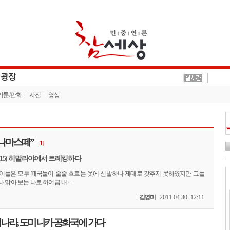
카툰/판화
사진
영상
“나마스떼”
[1]
(15) 히말라야에서 트레킹하다
이들은 모두 때국물이 줄줄 흐르는 옷에 신발하나 제대로 갖추지 못하였지만 그들
맑아 보는 나로 하여금 내 ...
김영미
2011.04.30. 12:11
나라, 도미니카 공화국에 가다