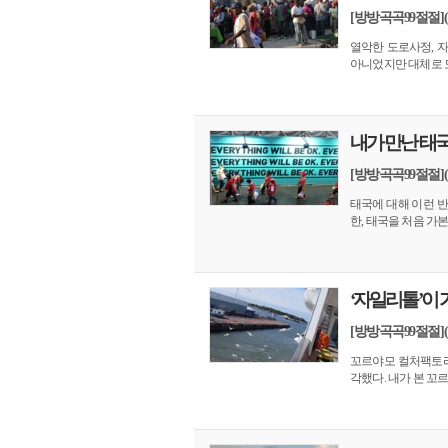
[방방곡곡99절절]
열악한 도로사정, 자
아니었지만 대체로 도
내가 만난 태국
[방방곡곡99절절](
태국에 대해 이런 반
한, 태국을 처음 가본 
‘자일리톨’이
[방방곡곡99절절]
꼬르야모 컬처팩토리(
각했다. 내가 본 꼬르야