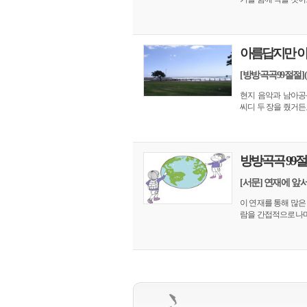
아름답지만 아
[방방곡곡99절절]
현지 음악과 남아공
씨디 두 장을 줬거든요.
방방곡곡 99
[서문] 연재에 앞
이 연재를 통해 많은
람을 간접적으로나마 