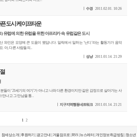
수경
2011.02.01. 10:26
픈 도시 케이프타운
(1) 유럽에 의한 유럽을 위한 아프리카 속 유럽같은 도시
산 와인은 요양에 큰 도움이 됐답니다. 일릭에서 일하는 ‘난디’라는 활동가가 음악
 아, 다른 사람들의...
성냥
2011.01.14. 21:29
절절
서
 분들이 ‘21세기의 여기’가 아니고 나와 다른 환경이지만 같은 감정으로 살아가는 사
만나고 그 만남을 통...
지구지역행동네트워크
2011.01.14. 21:21
1
2
참세상소개
|
후원하기
|
광고안내
|
겨울잠프로
|
RSS
|
뉴스레터
|
개인정보취급방침
|
청소년