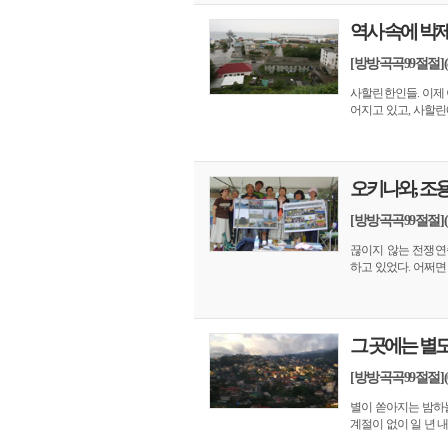
역사 속에 박
[방방곡곡99절절]
사할린한인들. 이제 
어지고 있고, 사할린에
오키나와, 조
[방방곡곡99절절]
끊이지 않는 전쟁연
하고 있었다. 어쩌면
그 곳에는 별
[방방곡곡99절절](
별이 쏟아지는 밤하늘
계절이 없이 일 년 내