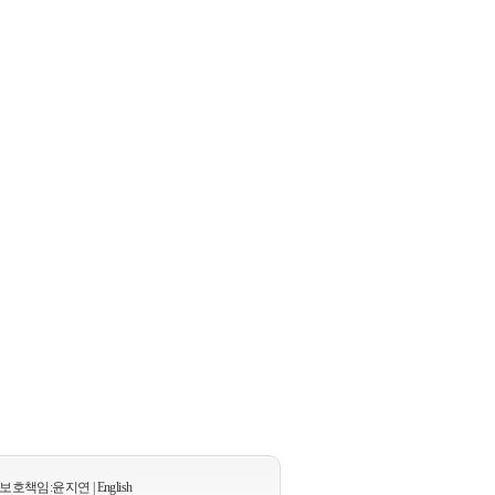
투쟁하는 세계노동자
복수노조, 약인가 독인가
참세상 국제통신
박진의 인권이야기
희망뚜벅이
편집위원회 정세좌담
무상급식
이원재의 예술,대화
쿡! 세상 꼬집기
방방곡곡 99절절
최인기의 빈민운동사
양한승의 정세이야기
현대차 비정규직 파업
G20 서울 정상회의
전노협 창립 20주년 - 내가 함께한 전노협
주용기의 생명평화이야기
천안함 국민미스테리
근로시간면제(Time off), 충돌
 보호책임:윤지연
|
English
의료 민영화 논란