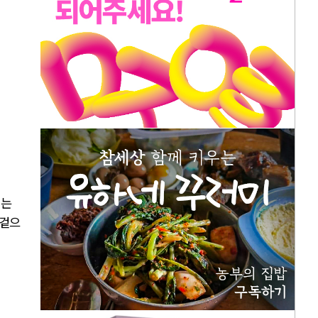
지는
 겉으