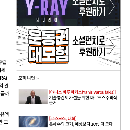
유럽
내세
IRA)
오피니언
의 관
[야니스 바루파키스(Yanis Varoufakis)]
지금까
기술봉건제 가설을 위한 마르크스주의적
논거
보유액
[코스모스, 대화]
만 그
은하수의 크기, 예상보다 10% 더 크다