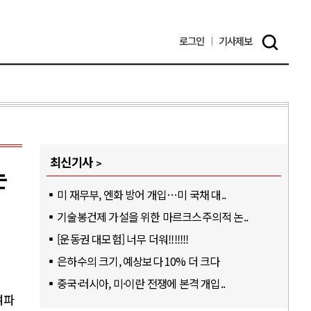
로그인
기사
제보
최신기사
는
미 재무부, 엔화 방어 개입…미 국채 대..
기술봉건제 가설을 위한 마르크스주의적 논..
[운동권 대모험] 너무 더워!!!!!!!
은하수의 크기, 예상보다 10% 더 크다
중국·러시아, 미·이란 전쟁에 본격 개입..
여파