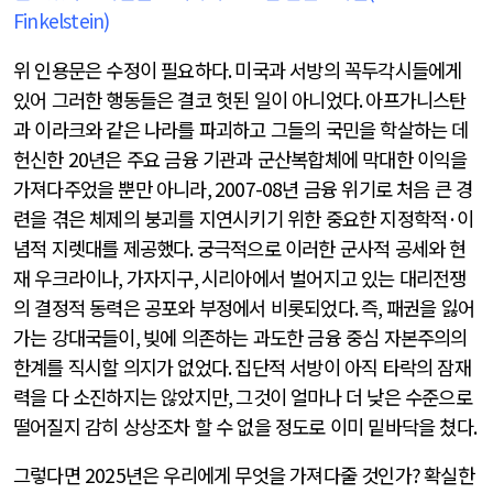
Finkelstein)
위 인용문은 수정이 필요하다
.
미국과 서방의 꼭두각시들에게
있어 그러한 행동들은 결코 헛된 일이 아니었다
.
아프가니스탄
과 이라크와 같은 나라를 파괴하고 그들의 국민을 학살하는 데
헌신한
20
년은 주요 금융 기관과 군산복합체에 막대한 이익을
가져다주었을 뿐만 아니라
, 2007-08
년 금융 위기로 처음 큰 경
련을 겪은 체제의 붕괴를 지연시키기 위한 중요한 지정학적
·
이
념적 지렛대를 제공했다
.
궁극적으로 이러한 군사적 공세와 현
재 우크라이나
,
가자지구
,
시리아에서 벌어지고 있는 대리전쟁
의 결정적 동력은 공포와 부정에서 비롯되었다
.
즉
,
패권을 잃어
가는 강대국들이
,
빚에 의존하는 과도한 금융 중심 자본주의의
한계를 직시할 의지가 없었다
.
집단적 서방이 아직 타락의 잠재
력을 다 소진하지는 않았지만
,
그것이 얼마나 더 낮은 수준으로
떨어질지 감히 상상조차 할 수 없을 정도로 이미 밑바닥을 쳤다
.
그렇다면
2025
년은 우리에게 무엇을 가져다줄 것인가
?
확실한