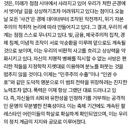
것은
,
미래가 점점 시야에서 사라지고 있어 우리가 처한 곤경에
서 벗어날 길을 상상하기조차 어려워지고 있다는 점이다
.
오늘
날 모든
'
사건
'
은 경제 데이터부터 조작된 작전까지
,
위기 자본
주의의 착취적 논리에 따라 만들어지고 있다
.
그 결과
,
우리의 세
계는 점점 스스로 무너지고 있다
.
빚
,
금융
,
제국주의적 집착
,
경
제 침체
,
이념적 조작이 서로 악순환을 이루며 앞으로도 계속될
것으로 보이며
,
이는 우리의 비판적 사고를 흐리고 상상력을 약
화시키고 있다
.
자신의 치명적 병폐를 직시할 수 없는 서방은 편
리한 적들을 지정학적 지렛대로 이용하며 분노를 퍼붓는 것을
멈추지 않을 것이다
.
이제는
“
민주주의 수출
”
이나
“
인권 수
호
”
와 같은 도덕적 명분으로 이 범죄 전략을 위장하려는 진지한
노력조차 없다
.
폭력은 이제 항상 그랬던 대로 드러나고 있
다
.
즉
,
자신들의 쇠퇴와 유한성을 인정하기를 거부하는 공격적
인 문명의 무분별한 잔혹성이다
.
이는 축제 기간에도 계속된 팔
레스타인 어린이들의 학살로 확실하게 확인되었으며
,
이는 우리
의 정치 계급의 지지와 공모로 이루어졌다
.