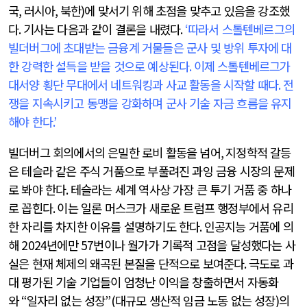
국
,
러시아
,
북한
)
에 맞서기 위해 초점을 맞추고 있음을 강조했
다
.
기사는 다음과 같이 결론을 내렸다
.
‘
따라서 스톨텐베르그의
빌더버그에 초대받는 금융계 거물들은 군사 및 방위 투자에 대
한 강력한 설득을 받을 것으로 예상된다
.
이제 스톨텐베르그가
대서양 횡단 무대에서 네트워킹과 사교 활동을 시작할 때다
.
전
쟁을 지속시키고 동맹을 강화하며 군사 기술 자금 흐름을 유지
해야 한다
.’
빌더버그 회의에서의 은밀한 로비 활동을 넘어
,
지정학적 갈등
은 테슬라 같은 주식 거품으로 부풀려진 과잉 금융 시장의 문제
로 봐야 한다
.
테슬라는 세계 역사상 가장 큰 투기 거품 중 하나
로 꼽힌다
.
이는 일론 머스크가 새로운 트럼프 행정부에서 유리
한 자리를 차지한 이유를 설명하기도 한다
.
인공지능 거품에 의
해
2024
년에만
57
번이나 월가가 기록적 고점을 달성했다는 사
실은 현재 체제의 왜곡된 본질을 단적으로 보여준다
.
극도로 과
대 평가된 기술 기업들이 엄청난 이익을 창출하면서 자동화
와
“
일자리 없는 성장
”(
대규모 생산적 임금 노동 없는 성장
)
의