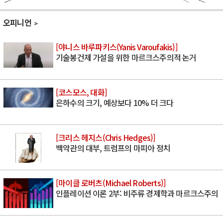
오피니언
[야니스 바루파키스(Yanis Varoufakis)]
기술봉건제 가설을 위한 마르크스주의적 논거
[코스모스, 대화]
은하수의 크기, 예상보다 10% 더 크다
[크리스 헤지스(Chris Hedges)]
백악관의 대부, 트럼프의 마피아 정치
[마이클 로버츠(Michael Roberts)]
인플레이션 이론 2부: 비주류 경제학과 마르크스주의