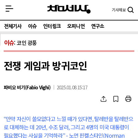
기사
제보
전체기사
이슈
인터링크
오피니언
연구소
이슈
코인 광풍
전쟁 게임과 방귀코인
파비오 비기(Fabio Vighi)
2025.01.08 15:17
“
만약 자신이 쓸모없다고 느낄 때가 있다면
,
탈레반을 탈레반으
로 대체하는 데
20
년
,
수조 달러
,
그리고
4
명의 미국 대통령이
필요했다는 사실을 기억하라
” -
노먼 핀켈스타인
(Norman