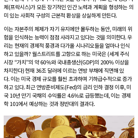
체
(
프락시스
)
가 모든 장기적인 인간 노력과 계획을 형성하는 의
미 있는 사회적 구성의 근본적 환상을 상실하게 만든다
.
이는 자본주의 체제가 자기 유지에만 몰두하는 동안
,
미래의 위
험을 인식하는 능력이 점점 사라지고 있다는 것을 의미한다
.
우
리는 현재의 경제적 풍경과 다가올 시나리오들을 얼마나 인식
하고 있을까
?
월스트리트를 고향으로 하는 미국은
(
세계 주식
시장
“
가치
”
의 약
60%
와 국내총생산
(GDP)
의
200%
이상을
차지한다
)
현재
36
조 달러에 이르는 연방 부채에 직면해 있
다
.
이는 미국 경제 규모를 훨씬 초과하며 기하급수적으로 증가
하고 있다
.
최근 연방준비제도
(Fed)
의 금리 인하 결정 이후
,
미
국
10
년 만기 국채의 수익률은
4.6%
로 급등했는데
,
이는 경제
학
101
에서 예상하는 것과 정반대의 결과다
.