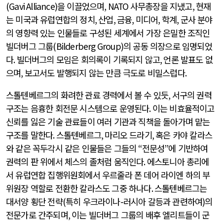
(Gavi Alliance)
을 이끌었으며
, NATO
사무총장을 지냈고
,
현재
는 미국과 유럽연합의 정치
,
산업
,
금융
,
미디어
,
학계
,
군사 분야
의 영향력 있는 인물들로 구성된 세계에서 가장 은밀한 조직인
빌더버그 그룹
(Bilderberg Group)
의 공동 의장으로 임명되었
다
.
빌더버그의 모임은 회의록이 기록되지 않고
,
언론 발표도 없
으며
,
보고서도 발행되지 않는 만큼 극도로 비밀스럽다
.
스톨텐베르그의 화려한 관료 경력에서 볼 수 있듯
,
서구의 권력
구조는 음흉한 회전문 시스템으로 운영된다
.
이는 비효율적이고
신뢰를 잃은 기술 관료들이 여러 기관과 직책을 돌아가며 맡는
구조를 말한다
.
스톨텐베르그
,
마리오 드라기
,
혹은 카야 칼라스
와 같은 꼭두각시 같은 인물들은 그들의
“
전문성
”
에 기반하여
권력의 판 위에서 체스의 졸처럼 움직인다
.
에스토니아 총리에
서 유럽연합 집행위원회에서 우르줄라 폰 데어 라이엔 하의 부
위원장 역할로 전환한 칼라스도 그중 하나다
.
스톨텐베르그는
대서양 횡단 전략
(
특히 우크라이나
-
러시아 갈등과 관련하여
)
의
전문가로 간주되며
,
이는 빌더버그 그룹의 배후 엘리트들이 군