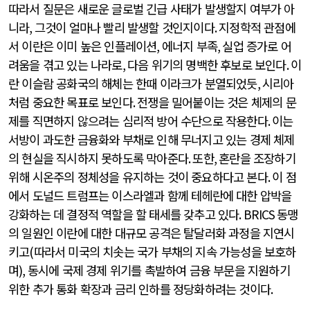
따라서 질문은 새로운 글로벌 긴급 사태가 발생할지 여부가 아
니라
,
그것이 얼마나 빨리 발생할 것인지이다
.
지정학적 관점에
서 이란은 이미 높은 인플레이션
,
에너지 부족
,
실업 증가로 어
려움을 겪고 있는 나라로
,
다음 위기의 명백한 후보로 보인다
.
이
란 이슬람 공화국의 해체는 한때 이라크가 분열되었듯
,
시리아
처럼 중요한 목표로 보인다
.
전쟁을 밀어붙이는 것은 체제의 문
제를 직면하지 않으려는 심리적 방어 수단으로 작용한다
.
이는
서방이 과도한 금융화와 부채로 인해 무너지고 있는 경제 체제
의 현실을 직시하지 못하도록 막아준다
.
또한
,
혼란을 조장하기
위해 시온주의 정체성을 유지하는 것이 중요하다고 본다
.
이 점
에서 도널드 트럼프는 이스라엘과 함께 테헤란에 대한 압박을
강화하는 데 결정적 역할을 할 태세를 갖추고 있다
. BRICS
동맹
의 일원인 이란에 대한 대규모 공격은 탈달러화 과정을 지연시
키고
(
따라서 미국의 치솟는 국가 부채의 지속 가능성을 보호하
며
),
동시에 국제 경제 위기를 촉발하여 금융 부문을 지원하기
위한 추가 통화 확장과 금리 인하를 정당화하려는 것이다
.