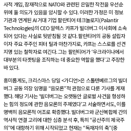
사적 개입
,
잠재적으로
NATO
와 관련된 은밀한 작전을 우선순
위에 둘 의도가 있음을 암시할 수 있다
.
이러한 가정은 미 정보
기관과 연계된
AI
거대 기업 팔란티어 테크놀로지
(Palantir
Technologies)
의
CEO
알렉스 카프가 빌더버그 이사회에 소속
되어 있다는 사실로 뒷받침될 것 같다
.
팔란티어의 공동 설립자
이자 주요 주주인 피터 틸과 마찬가지로
,
카프는 스스로를 선견
지명 있는 철학자로 여긴다
.
그는 팔란티어가
‘
우크라이나에서
대부분의 타겟팅을 조직하는 데 중요한 역할을 했다
’
고 주장한
바 있다
.
흥미롭게도
,
크리스마스 당일
<
가디언
>
은 스톨텐베르그의 빌더
버그 공동 의장 임명을
“
음모론
”
적 관점으로 다룬 기사를 게재
했다
.
해당 기사는
‘
빌더버그는 오랫동안 글로벌 사건을 형성하
는 힘의 정도에 관한 음모론의 주제였다
’
고 서술하면서도
,
이를
명백히 음모론적 어조로 확증했다
.
빌더버그와 군산복합체 간의
역사적 연결 고리에 대한 심층 분석 후
,
특히
“
공산주의 제국주
의
”
에 대항하기 위해 시작되었고 현재는
“
독재자의 축
”(
중