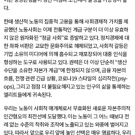
다
.
한때 생산적 노동의 집중적 고용을 통해 사회경제적 가치를 제
공했던 노동사회는 이제 전통적인 계급 구분이 더 이상 유효하
지 않은 원자화된
“
정글 사회
”
로 증발하고 있다
.
정치경제에 대
한 좌파 비판은 교묘한 문화주의로 해체되었고
,
사회적 갈등은
기업 소유의 미디어에 의해 흡수되고 재포장되어 대중 인식을
형성하는 도구로 사용되고 있다
.
권력은 더 이상 단순히
“
생산
수단을 소유한 자본가 계급
”
에 한정되지 않으며
,
금융 자본의
흐름
,
전쟁 관련 긴급 상황
,
코로나
19
스타일의 심리작전
(psy-
ops),
그리고 점점 더 불필요해지고 있는 인구의 삶을 통제하는
엘리트들에게 귀속된다
.
우리는 노동이 사회적 매개체로서 무효화된 새로운 자본주의적
인간혐오의 최전선에 도달했다
.
이는 노동이 그 어느 때보다 전
례 없는 수준의 착취와 조작에 노출되고 있는 와중에 벌어지고
있다
.
따라서 앞으로 우리 앞에 놓인 선택은 매우 명료하다
.
우리