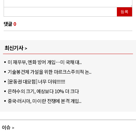
등록
댓글
0
최신기사
미 재무부, 엔화 방어 개입…미 국채 대..
기술봉건제 가설을 위한 마르크스주의적 논..
[운동권 대모험] 너무 더워!!!!!!!
은하수의 크기, 예상보다 10% 더 크다
중국·러시아, 미·이란 전쟁에 본격 개입..
이슈