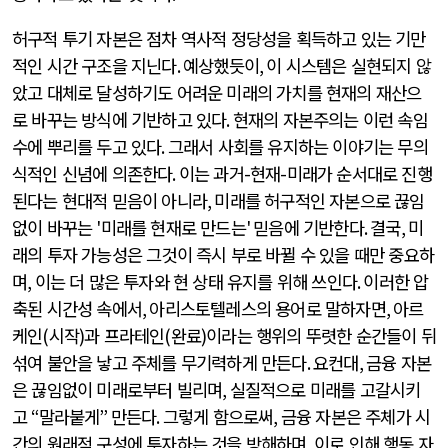
허구적 투기 자본은 점차 역사적 정당성을 획득하고 있는 기만
적인 시간 구조을 지닌다
.
예상했듯이
,
이 시스템은 실현되지 않
았고 대체로 달성하기도 어려운 미래의 가치를 현재의 재산으
로 바꾸는 방식에 기반하고 있다
.
현재의 자본주의는 이런 속임
수에 뿌리를 두고 있다
.
그래서 사회를 유지하는 이야기는 무의
식적인 신념에 의존한다
.
이는 과거
-
현재
-
미래가 순서대로 진행
된다는 현대적 믿음이 아니라
,
미래를 허구적인 자본으로 끊임
없이 바꾸는
'
미래를 현재로 만드는
'
믿음에 기반한다
.
결국
,
미
래의 투자 가능성은 그것이 즉시 부로 바뀔 수 있을 때만 중요하
며
,
이는 더 많은 투자와 현 상태 유지를 위해 쓰인다
.
이러한 압
축된 시간성 속에서
,
아리스토텔레스의 용어로 말하자면
,
아르
케인
(
시작
)
과 프라테인
(
완료
)
이라는 행위의 뚜렷한 순간들이 뒤
섞여 불안을 낳고 주체를 무기력하게 만든다
.
요컨대
,
금융 자본
은 끊임없이 미래로부터 빌리며
,
실질적으로 미래를 고갈시키
고
“
말라붙게
”
만든다
.
그렇게 함으로써
,
금융 자본은 주체가 시
간의 원래적 구성에 투자하는 것을 방해하며
,
이로 인해 행동 자