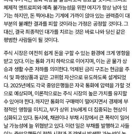
체제적 엔트로피와 예측 불가능성을 위한 여지가 항상 남아 있
기는 하지만
,
돈 찍어내는 기계에 가까이 앉아 있는 권력층이 대
부분의 불쾌한 결과를 피할 것이라는 가정은 공정할 것이다
.
그
대신
,
결국 최종적인 대가를 치르는 것은 바로 나와 당신 같은
평범한 사람들이 될 것이다
.
주식 시장은 여전히 쉽게 돈을 구할 수 있는 환경에 크게 영향을
받고 있다
.
이는 통화 가치 하락으로 이어지며
,
이는 곧 물가 상
승과 생활 수준 저하를 의미한다
.
억제된 금리 구조는 현금을 주
식 및 파생상품과 같은 고위험 자산으로 유도하도록 설계되었
다
. 2025
년에도 각국 중앙은행들은 자국 통화에 압력을 가할 것
으로 예상되며
,
이론적으로는 주식 시장의 높은 가치를 유지할
수 있어야 한다
.
하지만 통화의 구매력이 떨어지면서 경제에 부
정적인 영향을 미치고
,
부가 상위
1%
에게 더 집중되는 현상이
심화되고 있다
.
동시에
,
채권이나 부채 시장에서 큰 폭락이 일어
날 가능성에 늘 위협받고 있다
.
이런 일은 부채를 발행하고 사들
이는 중앙은행들이 정한 시점과 조건에서 발생할 가능성이 높