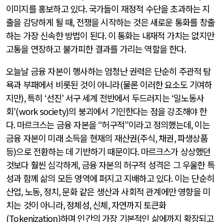
이미지를 홍보하고 있다
.
국가들이 재정적 수단을 초과하는 지
출을 감당하게 될 때
,
전쟁을 시작하는 것은 새로운 통화를 창출
하는 가장 신속한 방법이 된다
.
이 통화는 내재적 가치는 없지만
고통을 연장하고 불가피한 결과를 가리는 역할을 한다
.
오늘날 금융 자본이 행사하는 엄청난 권력은 단순히 주관적 탐
욕과 부패에서 비롯된 것이 아니라
(
물론 이러한 요소도 기여하
지만
),
특히
‘
선진
’
서구 세계 전반에서 두드러지는
‘
일노동사
회
’(work society)
의 붕괴에서 기인한다는 점을 강조해야 한
다
.
마르크스는 금융 자본을
“
허구적
”
이라고 정의했는데
,
이는
금융 자본이 미래 소득을 현재의 재산권
(
주식
,
채권
,
파생상품
등
)
으로 전환하는 데 기반하기 때문이다
.
마르크스가 상상했던
것보다 훨씬 심각하게
,
금융 자본의 허구적 성격은 그 우울한 특
성과 함께 삶의 모든 영역에 퍼지고 지배하고 있다
.
이는 단순히
산업
,
노동
,
정치
,
문화 같은 생산과 사회적 관계에만 영향을 미
치는 것이 아니라
,
정체성
,
신체
,
자연까지 토큰화
(Tokenization)
하며 인간의 가장 기본적인 삶에까지 확장되고