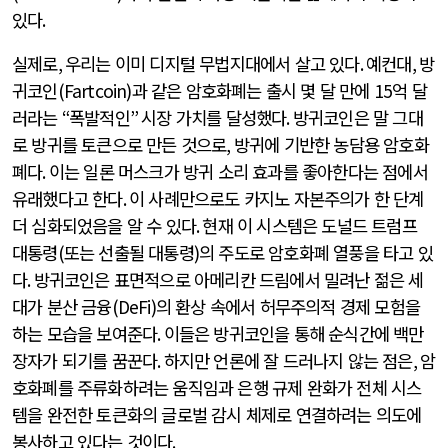
있다
.
실제로
,
우리는 이미 디지털 무법지대에서 살고 있다
.
예컨대
,
방
귀코인
(Fartcoin)
과 같은 암호화폐는 출시 몇 달 만에
15
억 달
러라는
“
폭발적인
”
시장 가치를 달성했다
.
방귀코인은 말 그대
로 방귀를 토큰으로 만든 것으로
,
방귀에 기반한 농담용 암호화
폐다
.
이는 일론 머스크가 방귀 소리 효과를 좋아한다는 점에서
유래했다고 한다
.
이 사례만으로도 카지노 자본주의가 한 단계
더 심화되었음을 알 수 있다
.
현재 이 시스템은 도널드 트럼프
대통령
(
또는 선출될 대통령
)
의 주도로 암호화폐 열풍을 타고 있
다
.
방귀코인은 표면적으로 아메리칸 드림에서 밀려난 젊은 세
대가 분산 금융
(DeFi)
의 환상 속에서 허무주의적 경제 모험을
하는 모습을 보여준다
.
이들은 방귀코인을 통해 순식간에 백만
장자가 되기를 꿈꾼다
.
하지만 언론에 잘 드러나지 않는 점은
,
암
호화폐를 주류화하려는 움직임과 은행 규제 완화가 전체 시스
템을 완전한 토큰화의 글로벌 감시 체제로 연결하려는 의도에
봉사하고 있다는 것이다
.