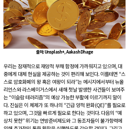
출처: Unsplash+, Aakash Dhage
우리는 잠재적으로 재앙적 부채 함정에 가까워지고 있으며
,
대
중에게 대체 현실을 제공하는 것이 편리해 보인다
.
이를테면
“
스
스로 암호화폐의 왕 혹은 여왕이 되라
”
는 메시지에서부터 뉴올
리언스와 라스베이거스에서 새해 첫날 발생한 사건들이 보여주
는
“
이슬람 테러리즘
”
의 예상 가능한 부활에 이르기까지 말이
다
.
진실은 이 체제가 또 하나의
“
긴급 양적 완화
(QE)”
를 필요로
하고 있으며
,
그것을 빠르게 필요로 한다는 것이다
.
다음의
“
예
상치 못한
”
위기는 연방준비제도와 그 동조자들이 불가항력에
의해 추가적인 통화 확장을 실행하도록 강요할 것이다
.
그리고