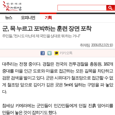
뉴스
오피니언
기획
군, 목 누르고 포박하는 훈련 장면 포착
주민들, “전시도 아닌데 제 국민을 상대로 뭐 하는 거냐”
취재팀
2006.05.13 21:10
카카오톡
대추리는 전쟁 중이다. 경찰은 전국의 전투경찰을 총동원, 182개
중대를 마을 인근 도로와 마을로 접근하는 모든 길목을 차단하고
검문 검색을 벌이고 있다. 군은 시위대가 철조망으로 접근할 수 없
게 철조망 앞으로 깊이가 깊은 곳은 5m에 달하는 구멍을 파 놓았
다.
참세상 카메라에는 군인들이 민간인들에게 던질 진흙 덩어리를
만들어 놓은 것이 잡히기도 했다.