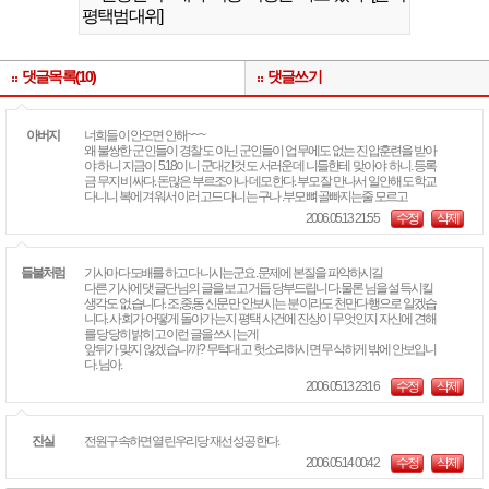
평택범대위]
댓글목록(10)
댓글쓰기
아버지
너희들이 안오면 안해~~~
왜 불쌍한 군인들이 경찰도 아닌 군인들이 업무에도 없는 진압훈련을 받아
야 하니 지금이 5.18이니 군대간것도 서러운데 니들한테 맞아야 하니. 등록
금 무지 비싸다. 돈많은 부르조아나 데모한다. 부모 잘 만나서 일안해도 학교
다니니 복에 겨워서 이러고드 다니는 구나 .부모 뼈골빠지는줄 모르고
2006.05.13 21:55
수정
삭제
들불처럼
기사마다 도배를 하고 다니시는군요. 문제에 본질을 파악하시길
다른 기사에 댓글단 님의 글을 보고 거듭 당부드립니다. 물론 님을 설득시킬
생각도 없습니다. 조,중,동 신문만 안보시는 분이라도 천만다행으로 알겠습
니다. 사회가 어떻게 돌아가는지 평택 사건에 진상이 무엇인지 자신에 견해
를 당당히 밝히고 이런 글을 쓰시는게
앞뒤가 맞지 않겠습니까? 무턱대고 헛소리하시면 무식하게 밖에 안보입니
다. 님아.
2006.05.13 23:16
수정
삭제
진실
전원구속하면 열린우리당 재선 성공한다.
2006.05.14 00:42
수정
삭제