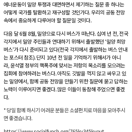
에너운동이 밀양 투쟁과 대면하면서 제기하는 질문 중 하나는
어떻게 국가를 탈환하고 재구성할 것인가다
.
우리의 공동 전망
속에서 중요하게 다루어야 할 질문일 것이다
.
다음 달
6
월
8
월
,
밀양으로 다시 버스가 떠난다
.
십여 년 전
,
전국
각지에서 밀양 주민들과 연대하기 위해서 출발했던
‘
밀양 희망
버스
’
가 다시 준비되고 있다
(
전국 각지에서 출발하는 버스 안내
는 포스터 참조
).
단지
10
년 전 일을 기억하기 위해서가 아니
라
,
윤석열 정부의 핵폭주에 맞서는 저항의 목소리를 모으려는
집회에 참여하려는 버스다
.
아직도 깃발을 꺽지 않고 싸우고 있
는 밀양에서
,
함께 공동 전망을 만들기 위한 질문에 묻고 답하는
노력이 이루어지면 좋겠다
.
많은 이들이 동참해 주었으면 좋겠
다
.
* 당일 함께 하시기 어려운 분들은 소셜펀치로 마음을 모아주시
면 좋겠습니다.
https://www.socialfunch.org/765kv345kvout