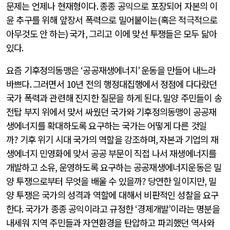
문제는 언제나 현재형이다
.
종종 공익으로 포장되어 자본의 이
윤 추구를 위해 앞장서 폭력으로 밀어붙이는
(
혹은 적극적으로
아무것도 안 하는
)
국가
,
그리고 이에 맞선 투쟁들은 모두 닮아
있다
.
요즘 기후정의동맹은
‘
공공재생에너지
’
운동을 만들어 내느라
바쁘다
.
그러면서
10
년 전의 행정대집행에서 정점에 다다랐던
국가 폭력과 관련해 진지한 질문을 하게 된다
.
밀양 주민들이 송
전탑 부지 위에서 맞서 싸웠던 국가와 기후정의동맹이 공공재
생에너지를 확대하도록 요구하는 국가는 어떻게 다른 것일
까
?
기후 위기 시대 국가의 역할을 강조하며
,
자본과 기업의 재
생에너지 민영화에 맞서 공공 부문이 직접 나서 재생에너지를
개발하고 소유
,
운영하도록 요구하는 공공재생에너지운동은 밀
양 투쟁으로부터 무엇을 배울 수 있을까
?
당연한 일이지만
,
밀
양 투쟁은 국가의 성격과 역할에 대해서 비판적인 성찰을 요구
한다
.
국가가 종종 공익이라고 규정한
‘
경제개발
’
이라는 명분을
내세워 지역 주민들과 자연환경을 탄압하고 파괴했던 역사와