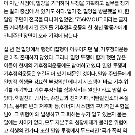
이 지난 시점에
,
밀양을 기억하며 투쟁을 기획하고 실무를 챙기
는 일의 중심에 서 있기도 하다
.
얼마 전 밀양을 방문했을 때
,
한
밀양 주민이 전국을 다니며 입었던
, ‘756KV OUT’
이라는 글자
를 커다랗게 새긴 조끼를 기후정의운동의 한 청년 활동가에게
건네주던 장면이 오래 기억에 남는다
.
십 년 전 밀양에서 행정대집행이 이루어지던 날
,
기후정의운동
은 아직 존재하지 않았다
.
그러나 밀양 투쟁에 함께 했던 많은
이들이 현재의 기후정의운동에도 참여하고 있다
.
밀양 투쟁과
기후정의운동은 연결되어 있기 때문일 것이다
.
밀양 주민들에게
일방적 희생을 강요한 부정의한 에너지 시스템이 바로 기후 위
기를 야기하고 기후 부정의를 심화시키는 원인이라고 말할 수
있다
.
핵발전과 방사능
,
송전탑과 전자기파
,
석탄발전소와 온실
가스
,
풍력터빈과 저주파 등
,
에너지 시스템의 구체적인 위험을
넘어 그 위험이 왜 발생하고 그 피해는 누가 입고 있는지 묻는
일에는 차이가 없다
.
모두 자본주의 성장체제가 불러온 위험이
고 희생의 전가다
.
또한 밀양 투쟁에서 두드러진
‘
국가 폭력
’
의