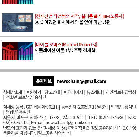
[전자산업 직업병의 시작, 실리콘밸리 IBM 노동자]
④ 좋아했던 회사에서 암을 얻어 떠난 남편
[마이클 로버츠(Michael Roberts)]
인플레이션 이론 1부: 주류 경제학
독자제보
newscham@gmail.com
참세상소개
|
후원하기
|
광고안내
|
이전페이지
|
뉴스레터
|
개인정보취급방침
|
청소년 보호책임:홍석만
참세상 등록번호: 서울 아 00111 | 등록일자: 2005년 11월 8일 | 발행인: 홍석만
| 편집인: 홍석만
서울
시 마포구 양화로8길 17-28, 2층 2015호
| TEL: (02)701-7688 | FAX:
(02)701-7112 |
E-mail:
newscham@gmail.com
별도의 표기가 없는 한 '참세상'이 생산한 저작물은 정보공유라이선스 2.0 : 영
리금지를 따릅니다. [
정보공유 라이선스
]