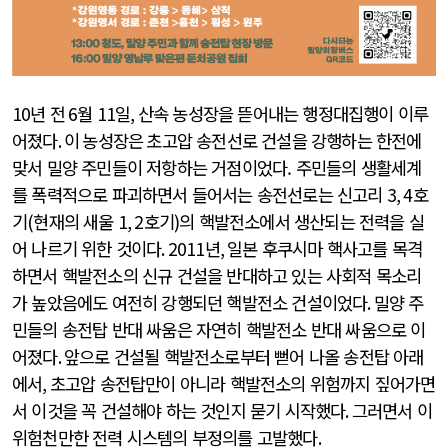
10
년 전
6
월
11
일
,
산속 농성장을 뜯어내는 행정대집행이 이루
어졌다
. 이 농성장은
초고압 송전선로 건설을 강행하는 한전에
맞서 밀양 주민들이 저항하는 거점이었다. 주민들의 생활세계
를 폭력적으로 파괴하면서 들어서는 송전선로는 신고리
3, 4
호
기
(
현재의 새울
1, 2
호기
)
의 핵발전소에서 생산되는 전력을 실
어 나르기 위한 것이다
. 2011
년
,
일본 후쿠시마 핵사고를 목격
하면서 핵발전소의 신규 건설을 반대하고 있는 사회적 목소리
가 높았음에도 여전히 강행되던 핵발전소 건설이었다
.
밀양 주
민들의 송전탑 반대 싸움은 자연히 핵발전소 반대 싸움으로 이
어졌다
.
앞으로 건설될 핵발전소로부터 뻗어 나올 송전탑 아래
에서
,
초고압 송전탑만이 아니라 핵발전소의 위험까지 짚어가면
서 이것을 꼭 건설해야 하는 것인지 묻기 시작했다
.
그러면서 이
위험천만한 전력 시스템의 부정의를 고발했다
.