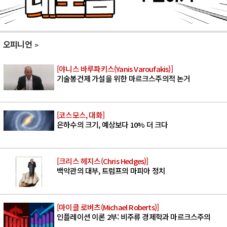
오피니언
[야니스 바루파키스(Yanis Varoufakis)]
기술봉건제 가설을 위한 마르크스주의적 논거
[코스모스, 대화]
은하수의 크기, 예상보다 10% 더 크다
[크리스 헤지스(Chris Hedges)]
백악관의 대부, 트럼프의 마피아 정치
[마이클 로버츠(Michael Roberts)]
인플레이션 이론 2부: 비주류 경제학과 마르크스주의