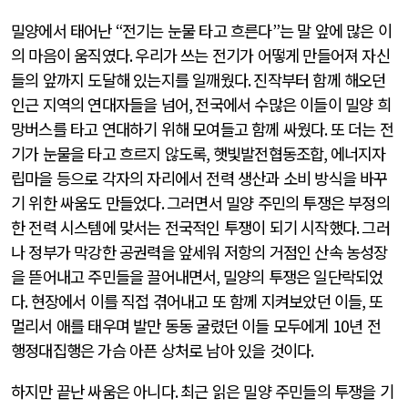
밀양에서 태어난
“
전기는 눈물 타고 흐른다
”
는 말 앞에 많은 이
의 마음이 움직였다
.
우리가 쓰는 전기가 어떻게 만들어져 자신
들의 앞까지 도달해 있는지를 일깨웠다
.
진작부터 함께 해오던
인근 지역의 연대자들을 넘어
,
전국에서 수많은 이들이 밀양 희
망버스를 타고 연대하기 위해 모여들고 함께 싸웠다
.
또 더는 전
기가 눈물을 타고 흐르지 않도록
,
햇빛발전협동조합
,
에너지자
립마을 등으로 각자의 자리에서 전력 생산과 소비 방식을 바꾸
기 위한 싸움도 만들었다
.
그러면서 밀양 주민의 투쟁은 부정의
한 전력 시스템에 맞서는 전국적인 투쟁이 되기 시작했다
.
그러
나 정부가 막강한 공권력을 앞세워 저항의 거점인 산속 농성장
을 뜯어내고 주민들을 끌어내면서
,
밀양의 투쟁은 일단락되었
다
.
현장에서 이를 직접 겪어내고 또 함께 지켜보았던 이들
,
또
멀리서 애를 태우며 발만 동동 굴렸던 이들 모두에게
10
년 전
행정대집행은 가슴 아픈 상처로 남아 있을 것이다
.
하지만 끝난 싸움은 아니다
.
최근 읽은 밀양 주민들의 투쟁을 기