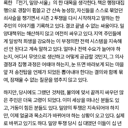
록한 『전기
,
밀양-서울』의 한 대목을 생각한다
. 책은
행정대집
행으로 경찰이 휩쓸고 간 산속 농성장
,
자신들을 스스로 묶었던
쇠사슬을 챙기면서 시즌
2
투쟁을 다시 시작하자고 말하는 한
주민의 이야기를 기록하고 있다
.
결코 끝낼 수 없는 싸움이다
.
밀
양대책위는 해산하지 않고 여전히 싸우고 있다
.
지역 주민들에
게 일방적 희생을 강요하는 이 부정의한 전력 시스템을 지속해
선 안 된다고 계속 말하고 있다
.
얼마나 전력 수요가 늘어야 하
는지
,
어디서 무엇으로 생산하고 어떻게 공급할 것인지
,
그 의사
결정과 집행 과정은 어때야 하는지
,
눈 뜨면 바라보게 되는 마을
앞 저 송전탑을 언제가 되었든 뽑아내야 한다는 결의와 함께 묶
여
,
잠재울 수 없는 질문을 멈추지 않고 있다
.
하지만
,
당시에도 그랬던 것처럼
,
불의에 맞서 끝까지 싸우던 많
은 주민은 더욱 고령이 되었다
.
이미 세상을 떠나신 분들도 있
고
,
거동이 힘든 분들도 있다
.
밀양의 투쟁은 지속되어야 하지
만
,
이제 얼굴과 목소리가 바뀌어야 하는 상황이 오고 있다
.
실제
로 바뀌고 있기도 하다
.
밀양 투쟁 당시 십 대였던 이들이 십 년