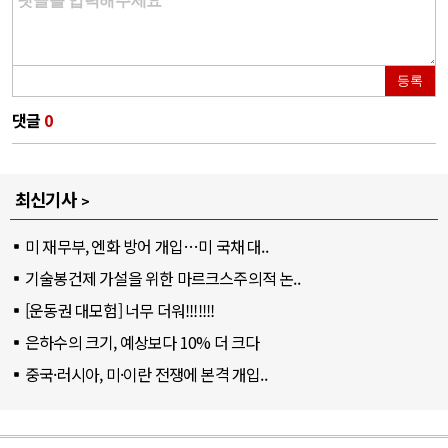
등록
댓글
0
최신기사
미 재무부, 엔화 방어 개입…미 국채 대..
기술봉건제 가설을 위한 마르크스주의적 논..
[운동권 대모험] 너무 더워!!!!!!!
은하수의 크기, 예상보다 10% 더 크다
중국·러시아, 미·이란 전쟁에 본격 개입..