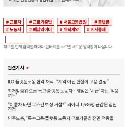
근로자
근로기준법
서울고등법원
플랫폼
노동자
배달라이더
위탁계약
지시통제
태그를 한개 입력할 때마다 엔터키를 누르면 새로운 입력창이 나옵니다.
관련기사
ILO 플랫폼노동 협약 채택...“계약 아닌 현실이 고용 결정”
최저임금위 오른 특고·플랫폼 노동자…쟁점은 ‘시급’ 아닌 ‘적용
여부’
“이륜차 타면 무조건 보상 거절?” 라이더 1,636명 금감원 집단
진정
민주노총, “특수고용·플랫폼 노동자 근로기준법 전면 적용을"