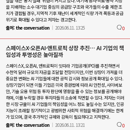
질을 겪는 ‘동시 실패’ 위험이 커지고 있다. 여기에 종자·비료·농약 시장
을 지배하는 소수 대기업 중심의 공급망 구조와 국가들의 수출 제한 조
치가 결합될 경우, 지역적 기후 재난이 세계적인 식량 가격 폭등과 공급
위기로 확대될 수 있다고 저자는 경고한다.
출처:
the conversation
2026.06.11. 13:25
0
스페이스X·오픈AI·앤트로픽 상장 추진… AI 기업의 책
임성과 투명성은 높아질까
스페이스X, 오픈AI, 앤트로픽이 잇따라 기업공개(IPO)를 추진하면서
수천억 달러 규모의 자금을 조달할 전망이지만, 이번 상장이 가져올 더
중요한 변화는 AI 기업들에 대한 공적 감시와 정보공개 확대일 수 있다.
상장기업이 되면 이들 기업은 미국 증권법에 따라 AI 안전성, 사이버보
안, 기술 오용 위험 등 투자 판단에 영향을 줄 수 있는 정보를 공개해야
하며, 이를 누락할 경우 투자자들의 소송에 직면할 수 있다. 저자는 이러
한 시장 규율이 AI 기업들의 책임성을 어느 정도 높일 수는 있지만, 인공
지능이 초래할 장기적이고 광범위한 사회적 위험을 해결하기에는 한계
가 있으며, 결국 추가적인 규제와 감독이 필요하다고 지적한다.
출처:
the conversation
2026.06.11. 13:21
0