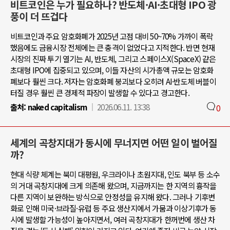
비트코인은 누가 필요하나? 반도체·AI·초대형 IPO 광
풍이 더 뜨겁다
비트코인과 주요 암호화폐가 2025년 고점 대비 50~70% 가까이 폭락
했음에도 금융시장 전체에는 큰 충격이 없었다고 지적한다. 반면 현재
시장의 진짜 투기 열기는 AI, 반도체, 그리고 스페이스X(SpaceX) 같은
초대형 IPO에 집중되고 있으며, 이들 자산의 시가총액 규모는 암호화
폐보다 훨씬 크다. 저자는 암호화폐 붕괴보다 오히려 AI·반도체 버블이
터질 경우 훨씬 큰 경제적 파장이 발생할 수 있다고 경고한다.
출처:
naked capitalism
2026.06.11. 13:38
0
세계의 곡창지대가 동시에 무너지면 어떤 일이 벌어질
까?
현대 식량 체계는 북미 대평원, 우크라이나 초원지대, 인도 북부 등 소수
의 거대 곡창지대에 크게 의존해 왔으며, 지금까지는 한 지역의 흉작을
다른 지역이 보완하는 방식으로 안정성을 유지해 왔다. 그러나 기후변
화로 인해 미국·브라질·유럽 등 주요 생산지에서 가뭄과 이상기후가 동
시에 발생할 가능성이 높아지면서, 여러 곡창지대가 한꺼번에 생산 차