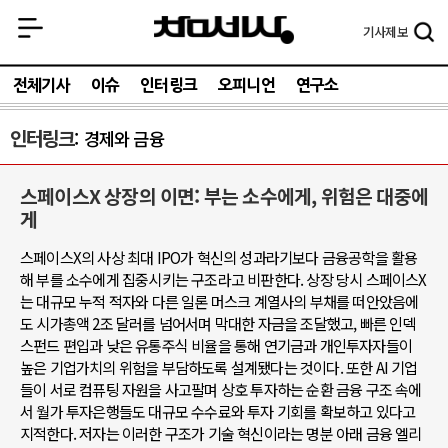
기사
제보
전체기사
이슈
인터링크
오피니언
연구소
인터링크
경제와 금융
스페이스X 상장의 이면: 부는 소수에게, 위험은 대중에
게
스페이스X의 사상 최대 IPO가 혁신의 성과라기보다 금융공학을 활용
해 부를 소수에게 집중시키는 구조라고 비판한다. 상장 당시 스페이스X
는 대규모 누적 적자와 다른 일론 머스크 계열사의 부채를 떠안았음에
도 시가총액 2조 달러를 넘어서며 막대한 자금을 조달했고, 빠른 인덱
스펀드 편입과 낮은 유통주식 비율을 통해 연기금과 개인투자자들이
높은 기업가치의 위험을 부담하도록 설계됐다는 것이다. 또한 AI 기업
들이 서로 컴퓨팅 자원을 사고팔며 상호 투자하는 순환 금융 구조 속에
서 월가 투자은행들도 대규모 수수료와 투자 기회를 확보하고 있다고
지적한다. 저자는 이러한 구조가 기술 혁신이라는 명분 아래 금융 엘리