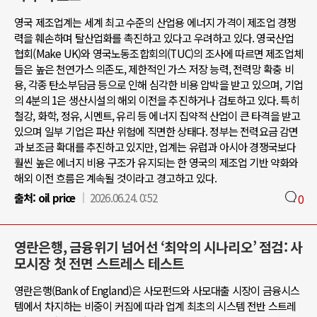
영국 제조업계는 세계 최고 수준의 산업용 에너지 가격이 제조업 경쟁
력을 훼손하며 탈산업화를 촉진하고 있다고 우려하고 있다. 영국산업
협회(Make UK)와 영국노동조합회의(TUC)의 조사에 따르면 제조업체
들은 높은 천연가스 의존도, 제한적인 가스 저장 능력, 전력망 확충 비
용, 각종 탄소부담금 등으로 인해 심각한 비용 압박을 받고 있으며, 기업
의 4분의 1은 생산시설의 해외 이전을 추진하거나 검토하고 있다. 특히
철강, 화학, 정유, 시멘트, 유리 등 에너지 집약적 산업이 큰 타격을 받고
있으며 일부 기업은 파산 위험에 직면한 상태다. 정부는 전력요금 감면
과 보조금 확대를 추진하고 있지만, 업계는 유럽과 아시아 경쟁국보다
훨씬 높은 에너지 비용 구조가 유지되는 한 영국의 제조업 기반 약화와
해외 이전 흐름은 계속될 것이라고 경고하고 있다.
출처:
oil price
2026.06.24. 0:52
0
영란은행, 금융위기 넘어선 ‘최악의 시나리오’ 점검: 사
모시장 첫 전면 스트레스 테스트
영란은행(Bank of England)은 사모펀드와 사모대출 시장이 금융시스
템에서 차지하는 비중이 커짐에 따라 업계 최초의 시스템 전반 스트레