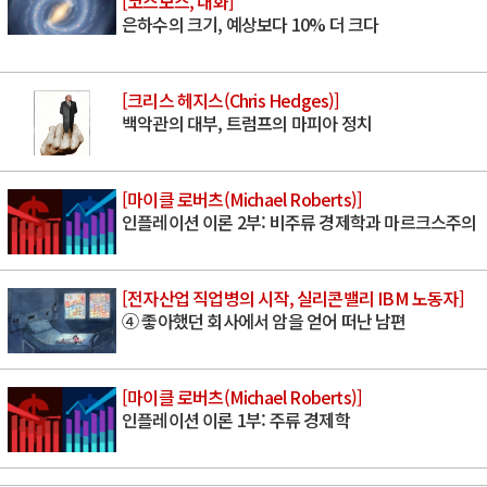
[코스모스, 대화]
은하수의 크기, 예상보다 10% 더 크다
[크리스 헤지스(Chris Hedges)]
백악관의 대부, 트럼프의 마피아 정치
[마이클 로버츠(Michael Roberts)]
인플레이션 이론 2부: 비주류 경제학과 마르크스주의
[전자산업 직업병의 시작, 실리콘밸리 IBM 노동자]
④ 좋아했던 회사에서 암을 얻어 떠난 남편
[마이클 로버츠(Michael Roberts)]
인플레이션 이론 1부: 주류 경제학