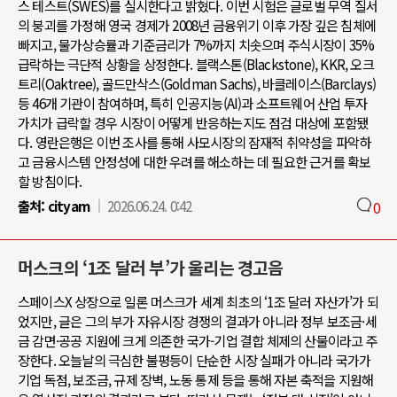
스 테스트(SWES)를 실시한다고 밝혔다. 이번 시험은 글로벌 무역 질서
의 붕괴를 가정해 영국 경제가 2008년 금융위기 이후 가장 깊은 침체에
빠지고, 물가상승률과 기준금리가 7%까지 치솟으며 주식시장이 35%
급락하는 극단적 상황을 상정한다. 블랙스톤(Blackstone), KKR, 오크
트리(Oaktree), 골드만삭스(Goldman Sachs), 바클레이스(Barclays)
등 46개 기관이 참여하며, 특히 인공지능(AI)과 소프트웨어 산업 투자
가치가 급락할 경우 시장이 어떻게 반응하는지도 점검 대상에 포함됐
다. 영란은행은 이번 조사를 통해 사모시장의 잠재적 취약성을 파악하
고 금융시스템 안정성에 대한 우려를 해소하는 데 필요한 근거를 확보
할 방침이다.
출처:
cityam
2026.06.24. 0:42
0
머스크의 ‘1조 달러 부’가 울리는 경고음
스페이스X 상장으로 일론 머스크가 세계 최초의 ‘1조 달러 자산가’가 되
었지만, 글은 그의 부가 자유시장 경쟁의 결과가 아니라 정부 보조금·세
금 감면·공공 지원에 크게 의존한 국가-기업 결합 체제의 산물이라고 주
장한다. 오늘날의 극심한 불평등이 단순한 시장 실패가 아니라 국가가
기업 독점, 보조금, 규제 장벽, 노동 통제 등을 통해 자본 축적을 지원해