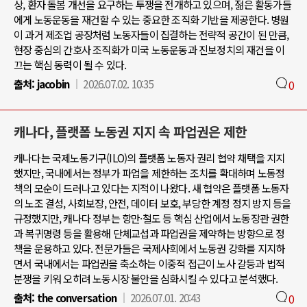
상, 환자 돌봄 개선을 요구하는 투쟁을 전개하고 있으며, 젊은 활동가들
에게 노동운동을 재건할 수 있는 중요한 조직화 기반을 제공한다. 병원
이 과거 제조업 공장처럼 노동자들이 집결하는 전략적 공간이 된 만큼,
현장 중심의 간호사 조직화가 미국 노동운동과 진보정치의 재건을 이
끄는 핵심 동력이 될 수 있다.
출처:
jacobin
2026.07.02. 10:35
0
캐나다, 플랫폼 노동권 지지 속 파업권은 제한
캐나다는 국제노동기구(ILO)의 플랫폼 노동자 권리 협약 채택을 지지
했지만, 국내에서는 정부가 파업을 제한하는 조치를 확대하며 노동정
책의 모순이 드러나고 있다는 지적이 나왔다. 새 협약은 플랫폼 노동자
의 노조 결성, 사회보장, 안전, 데이터 보호, 부당한 계정 정지 방지 등을
규정했지만, 캐나다 정부는 항만·철도 등 핵심 산업에서 노동장관 권한
과 복귀명령 등을 활용해 단체교섭과 파업권을 제약하는 방향으로 정
책을 운용하고 있다. 전문가들은 국제사회에서 노동권 강화를 지지하
면서 국내에서는 파업권을 축소하는 이중적 접근이 노사 갈등과 법적
분쟁을 키워 오히려 노동시장 불안을 심화시킬 수 있다고 분석했다.
출처:
the conversation
2026.07.01. 20:43
0