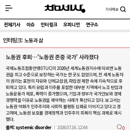
기사
제보
전체기사
이슈
인터링크
오피니언
연구소
인터링크
노동과 삶
노동권 후퇴…'노동권 존중 국가' 사라졌다
국제노동조합총연맹(ITUC)의 2026년 세계노동권지수에 따르면 노동
권을 최고 수준으로 보장하는 국가는 한 곳도 없었으며, 전 세계 노동자
의 권리는 표현의 자유와 단체교섭권, 파업권 제한 속에 지속적으로 후
퇴하고 있다. 특히 유럽과 미주를 포함한 대부분 지역에서 노조 탄압과
노동운동가 체포, 폭력이 증가했으며, 기업과 정부가 국가안보와 경제
경쟁력을 이유로 노동권을 제약하는 사례가 확산되고 있다. 보고서는
노동권 약화가 민주주의와 사회적 불평등 심화로 이어지고 있다고 경
고하며, 노동권 보호를 경제정책과 민주주의 회복의 핵심 과제로 제시
했다.
출처:
systemic disorder
2026.07.16. 12:44
0