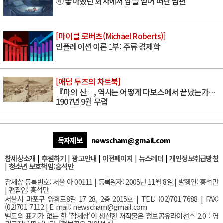
④ 좋아했던 회사에서 암을 얻어 떠난 남편
[마이클 로버츠(Michael Roberts)]
인플레이션 이론 1부: 주류 경제학
[애덤 투즈의 차트북]
『마의 산』, 역사는 어떻게 다보스에서 끝났는가…
1907년 9월 무렵
독자제보
newscham@gmail.com
참세상소개
|
후원하기
|
광고안내
|
이전페이지
|
뉴스레터
|
개인정보취급방침
|
청소년 보호책임:홍석만
참세상 등록번호: 서울 아 00111 | 등록일자: 2005년 11월 8일 | 발행인: 홍석만
| 편집인: 홍석만
서울
시 마포구 양화로8길 17-28, 2층 2015호
| TEL: (02)701-7688 | FAX:
(02)701-7112 |
E-mail:
newscham@gmail.com
별도의 표기가 없는 한 '참세상'이 생산한 저작물은 정보공유라이선스 2.0 : 영