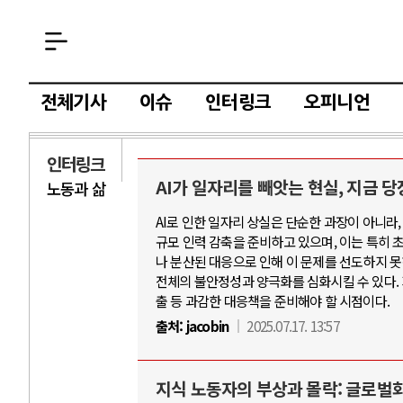
전체기사
이슈
인터링크
오피니언
인터링크
AI가 일자리를 빼앗는 현실, 지금 
노동과 삶
AI
AI로 인한 일자리 상실은 단순한 과장이 아니라,
규모 인력 감축을 준비하고 있으며, 이는 특히 
중국 AI, 저가 
나 분산된 대응으로 인해 이 문제를 선도하지 못
AI 국부펀드 구상
전체의 불안정성과 양극화를 심화시킬 수 있다. 지
출 등 과감한 대응책을 준비해야 할 시점이다.
AI 데이터센터 
출처:
jacobin
2025.07.17. 13:57
AI의 숨은 환경 
AI는 어떻게 미
지식 노동자의 부상과 몰락: 글로벌