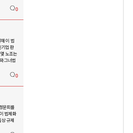
0
재 이 법
친기업 판
몇몇 노조는
전 와그너법
0
 청문회를
공이 법제화
실상 규제