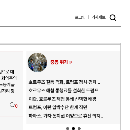
로그인
기사
제보
중동 위기
입으로 대
술 회의주의
역..
호르무즈 갈등 격화, 트럼프 정치·경제 ..
중국
 노동계급
아..
호르무즈 해협 통행료를 철회한 트럼프
AI
일자리 창
..
이란, 호르무즈 해협 봉쇄 선택한 배경
AI
0
덜란..
트럼프, 이란 압박수단 한계 직면
AI
 ..
하마스, 가자 통치권 이양으로 휴전 의지..
AI