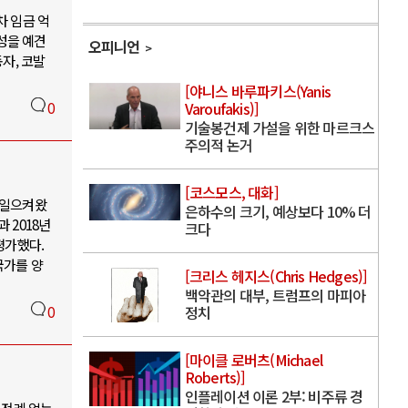
 임금 억
성을 예견
오피니언
자, 코발
[야니스 바루파키스(Yanis
0
Varoufakis)]
기술봉건제 가설을 위한 마르크스
주의적 논거
[코스모스, 대화]
 일으켜왔
은하수의 크기, 예상보다 10% 더
 2018년
크다
평가했다.
국가를 양
[크리스 헤지스(Chris Hedges)]
백악관의 대부, 트럼프의 마피아
0
정치
[마이클 로버츠(Michael
Roberts)]
인플레이션 이론 2부: 비주류 경