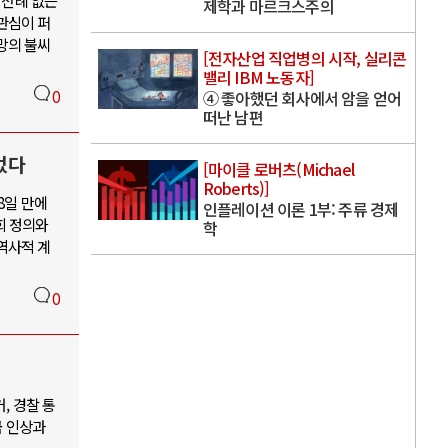
 전례 없는
제학과 마르크스주의
관심이 퍼
망의 불씨
[전자산업 직업병의 시작, 실리콘
밸리 IBM 노동자]
0
④ 좋아했던 회사에서 암을 얻어
떠난 남편
었다
[마이클 로버츠(Michael
Roberts)]
8일 만에
인플레이션 이론 1부: 주류 경제
회 정의와
학
역사적 계
0
, 경찰 통
금 인상과