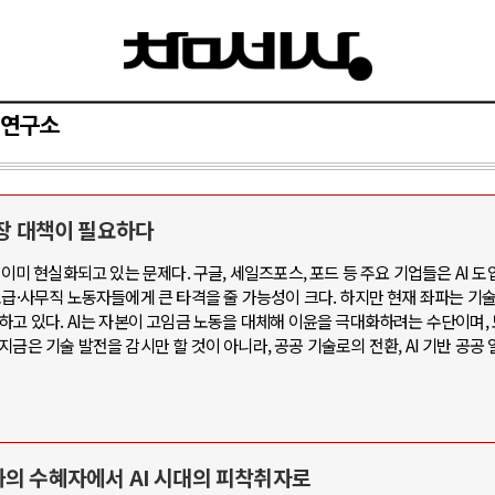
연구소
당장 대책이 필요하다
와 인간
러시아-우크라이나 전쟁
 이미 현실화되고 있는 문제다. 구글, 세일즈포스, 포드 등 주요 기업들은 AI 도
초급·사무직 노동자들에게 큰 타격을 줄 가능성이 크다. 하지만 현재 좌파는 기
공세로 글로벌 토큰 시..
전쟁의 추상화: 우크라이나, 대리전의 
하고 있다. AI는 자본이 고임금 노동을 대체해 이윤을 극대화하려는 수단이며,
 놓고 미국 진보진영 ..
EU·우크라이나 드론 협력 직후, 러시
금은 기술 발전을 감시만 할 것이 아니라, 공공 기술로의 전환, AI 기반 공공 
반대 투쟁은 새로운 글로..
나토, 우크라 군사지원 2027년까지 공
비용: 데이터센터 확산..
우크라이나, 덴마크, 에스토니아, 네
국 민주주의를 잠식하고 ..
러·우크라, 대규모 공습 주고받아…민간
화의 수혜자에서 AI 시대의 피착취자로