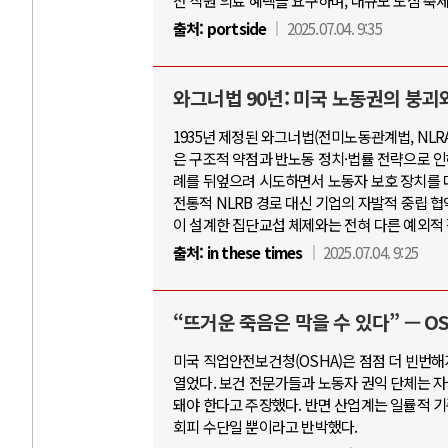
전 직원 의료 혜택을 요구하며, 대규모 도심 축
출처:
portside
2025.07.04. 9:35
와그너법 90년: 미국 노동권의 붕괴
1935년 제정된 와그너법(전미노동관계법, NL
은 구조적 약점과 반노동 정치·법률 전략으로 인
례를 뒤엎으려 시도하면서 노동자 보호 장치를 
전통적 NLRB 경로 대신 기업의 자발적 중립 
이 설계한 집단교섭 체제와는 전혀 다른 예외적
출처:
in these times
2025.07.04. 9:25
“뜨거운 죽음은 막을 수 있다” — 
미국 직업안전보건청(OSHA)은 점점 더 빈번해
열었다. 보건 전문가들과 노동자 권익 단체는 자
돼야 한다고 주장했다. 반면 산업계는 일률적 
회피 수단일 뿐이라고 반박했다.