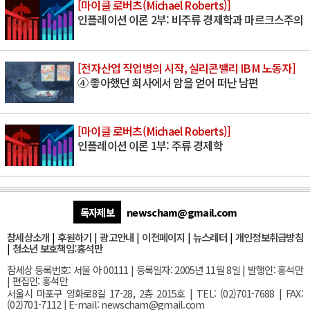
[마이클 로버츠(Michael Roberts)]
인플레이션 이론 2부: 비주류 경제학과 마르크스주의
[전자산업 직업병의 시작, 실리콘밸리 IBM 노동자]
④ 좋아했던 회사에서 암을 얻어 떠난 남편
[마이클 로버츠(Michael Roberts)]
인플레이션 이론 1부: 주류 경제학
독자제보
newscham@gmail.com
참세상소개
|
후원하기
|
광고안내
|
이전페이지
|
뉴스레터
|
개인정보취급방침
|
청소년 보호책임:홍석만
참세상 등록번호: 서울 아 00111 | 등록일자: 2005년 11월 8일 | 발행인: 홍석만
| 편집인: 홍석만
서울
시 마포구 양화로8길 17-28, 2층 2015호
| TEL: (02)701-7688 | FAX:
(02)701-7112 |
E-mail:
newscham@gmail.com