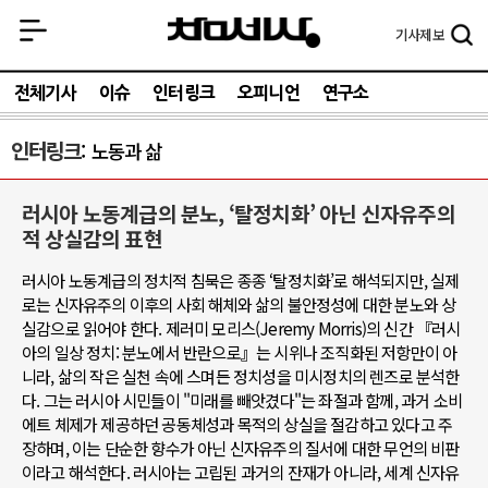
기사
제보
전체기사
이슈
인터링크
오피니언
연구소
인터링크
노동과 삶
러시아 노동계급의 분노, ‘탈정치화’ 아닌 신자유주의
적 상실감의 표현
러시아 노동계급의 정치적 침묵은 종종 ‘탈정치화’로 해석되지만, 실제
로는 신자유주의 이후의 사회 해체와 삶의 불안정성에 대한 분노와 상
실감으로 읽어야 한다. 제러미 모리스(Jeremy Morris)의 신간 『러시
아의 일상 정치: 분노에서 반란으로』는 시위나 조직화된 저항만이 아
니라, 삶의 작은 실천 속에 스며든 정치성을 미시정치의 렌즈로 분석한
다. 그는 러시아 시민들이 "미래를 빼앗겼다"는 좌절과 함께, 과거 소비
에트 체제가 제공하던 공동체성과 목적의 상실을 절감하고 있다고 주
장하며, 이는 단순한 향수가 아닌 신자유주의 질서에 대한 무언의 비판
이라고 해석한다. 러시아는 고립된 과거의 잔재가 아니라, 세계 신자유