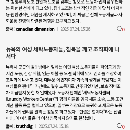
프 행정부의 노조 탄압과 보조를 맞추는 행보로, 노동자 권리를 위협하
는 위험한 선례가 되고 있다. 집배노조는 낭비적인 경영에 맞서 더 저비
용·친환경적인 대안을 제시하고 있으며, 이 싸움은 전체 노동계급과 사
회운동 진영의 단결된 저항을 요구하고 있다.
출처:
canadian dimension
2025.07.24. 15:26
0
뉴욕의 여성 세탁노동자들, 침묵을 깨고 조직화에 나
서다
뉴욕시 곳곳의 빨래방에서 일하는 이민 여성 노동자들이 저임금과 장
시간 노동, 건강 위협, 임금 체불 등 오랜 착취에 맞서 권리를 주장하며
조직화에 나서고 있다. 대부분 이민자이자 가족의 생계를 책임지는 이
여성들은 팬데믹 기간에도 필수 노동자로 간주되었지만, 보호 장비조
차 지급받지 못한 채 일해왔다. 노동자 단체인 '세탁노동자센터
(Laundry Workers Center)'와 함께 이들은 임금 체불 소송, 노동 조건
개선 활동 등을 펼치고 있으며, 일부는 직장으로 복귀하고 새로운 노동
자들에게 권리를 알리는 활동도 하고 있다. “단결은 힘이다”라는 신념
아래, 이 여성들은 더 이상 침묵하지 않기로 결심했다.
출처:
truthdig
2025.07.24. 15:18
0