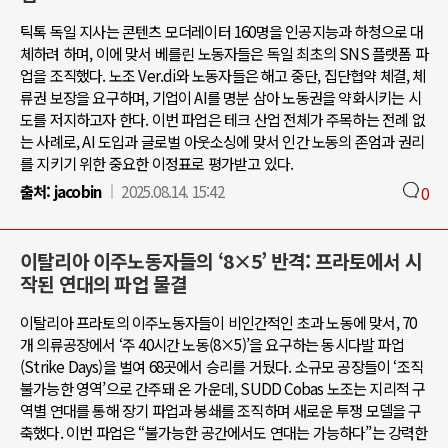
틱톡 독일 지사는 콘텐츠 모더레이터 160명을 인공지능과 하청으로 대
체하려 하며, 이에 맞서 베를린 노동자들은 독일 최초의 SNS 플랫폼 파
업을 조직했다. 노조 Ver.di와 노동자들은 해고 중단, 집단협약 체결, 체
류권 보장을 요구하며, 기업이 AI를 명분 삼아 노동권을 약화시키는 시
도를 저지하고자 한다. 이번 파업은 테크 산업 전체가 주목하는 전례 없
는 사례로, AI 도입과 글로벌 아웃소싱에 맞서 인간 노동의 존엄과 권리
를 지키기 위한 중요한 이정표로 평가받고 있다.
출처:
jacobin
2025.08.14. 15:42
0
이탈리아 이주노동자들의 ‘8×5’ 반격: 프라토에서 시
작된 연대의 파업 물결
이탈리아 프라토의 이주노동자들이 비인간적인 초과 노동에 맞서, 70
개 의류공장에서 ‘주 40시간 노동(8×5)’을 요구하는 동시다발 파업
(Strike Days)을 벌여 68곳에서 승리를 거뒀다. 소규모 공장들이 ‘조직
불가능한 영역’으로 간주돼 온 가운데, SUDD Cobas 노조는 지리적 구
역별 연대를 통해 장기 파업과 봉쇄를 조직하며 새로운 투쟁 모델을 구
축했다. 이번 파업은 “불가능한 공간에서도 연대는 가능하다”는 강력한