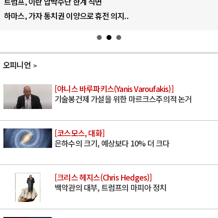
트럼프, 이란 압박수단 한계 직면
하마스, 가자 통치권 이양으로 휴전 의지..
오피니언
[야니스 바루파키스(Yanis Varoufakis)]
기술봉건제 가설을 위한 마르크스주의적 논거
[코스모스, 대화]
은하수의 크기, 예상보다 10% 더 크다
[크리스 헤지스(Chris Hedges)]
백악관의 대부, 트럼프의 마피아 정치