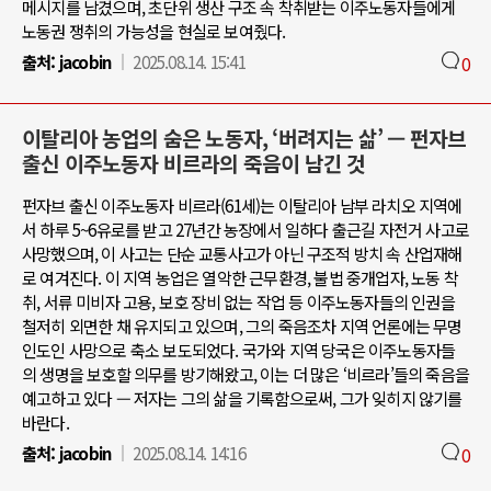
메시지를 남겼으며, 초단위 생산 구조 속 착취받는 이주노동자들에게
노동권 쟁취의 가능성을 현실로 보여줬다.
출처:
jacobin
2025.08.14. 15:41
0
이탈리아 농업의 숨은 노동자, ‘버려지는 삶’ — 펀자브
출신 이주노동자 비르라의 죽음이 남긴 것
펀자브 출신 이주노동자 비르라(61세)는 이탈리아 남부 라치오 지역에
서 하루 5~6유로를 받고 27년간 농장에서 일하다 출근길 자전거 사고로
사망했으며, 이 사고는 단순 교통사고가 아닌 구조적 방치 속 산업재해
로 여겨진다. 이 지역 농업은 열악한 근무환경, 불법 중개업자, 노동 착
취, 서류 미비자 고용, 보호 장비 없는 작업 등 이주노동자들의 인권을
철저히 외면한 채 유지되고 있으며, 그의 죽음조차 지역 언론에는 무명
인도인 사망으로 축소 보도되었다. 국가와 지역 당국은 이주노동자들
의 생명을 보호할 의무를 방기해왔고, 이는 더 많은 ‘비르라’들의 죽음을
예고하고 있다 — 저자는 그의 삶을 기록함으로써, 그가 잊히지 않기를
바란다.
출처:
jacobin
2025.08.14. 14:16
0