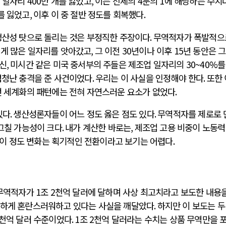
 일자리
400
만 개를 잃었고
,
이는 전체의
4
분의
1
에 해당하는 수치
를 잃었고
,
이후 이 중 절반 정도를 회복했다
.
생산성 탓으로 돌리는 것은 부정직한 주장이다
.
무역적자가 폭발적으
렇게 많은 일자리를 앗아갔고
,
그 이전
30
년이나 이후
15
년 동안은 
신
,
미시간 같은 미국 중서부의 주들은 제조업 일자리의
30~40%
를
엄청난 충격을 준 사건이었다
.
우리는 이 사실을 인정해야 한다
.
또한 
 세계화의 패턴에는 전혀 자연스러운 요소가 없었다
.
있다
.
생산성론자들이 어느 정도 옳은 점도 있다
.
무역적자를 제로로 
그칠 가능성이 크다
.
내가 계산한 바로는
,
제조업 고용 비중이 노동력
이 정도 변화는 획기적인 전환이라고 보기는 어렵다
.
무역적자가
1
조
2
천억 달러에 달하며 사상 최고치라고 보도한 내용을
각하게 혼란스러워하고 있다는 사실을 깨달았다
.
하지만 이 보도는 두
천억 달러 수준이었다
. 1
조
2
천억 달러라는 수치는 상품 무역만을 