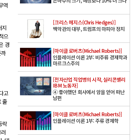
은하수의 크기, 예상보다 10% 더 크다
 무역
[크리스 헤지스(Chris Hedges)]
처지
백악관의 대부, 트럼프의 마피아 정치
위적으
은 경
[마이클 로버츠(Michael Roberts)]
준까
인플레이션 이론 2부: 비주류 경제학과
마르크스주의
[전자산업 직업병의 시작, 실리콘밸리
IBM 노동자]
④ 좋아했던 회사에서 암을 얻어 떠난
다고
남편
 줄
[마이클 로버츠(Michael Roberts)]
인플레이션 이론 1부: 주류 경제학
등락
그러