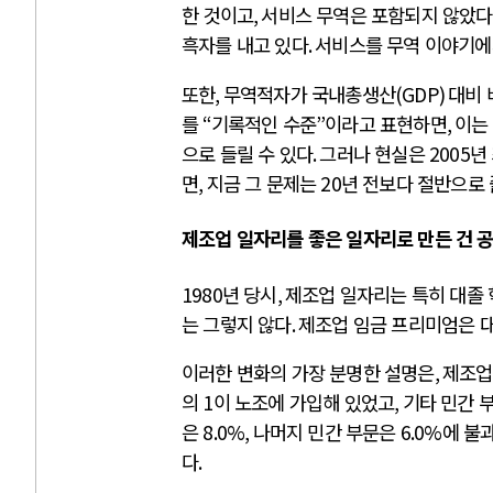
한 것이고
,
서비스 무역은 포함되지 않았다
흑자를 내고 있다
.
서비스를 무역 이야기에
또한
,
무역적자가 국내총생산
(GDP)
대비 
를
“
기록적인 수준
”
이라고 표현하면
,
이는
으로 들릴 수 있다
.
그러나 현실은
2005
년
면
,
지금 그 문제는
20
년 전보다 절반으로
제조업 일자리를 좋은 일자리로 만든 건 
1980
년 당시
,
제조업 일자리는 특히 대졸 
는 그렇지 않다
.
제조업 임금 프리미엄은 
이러한 변화의 가장 분명한 설명은
,
제조업
의
1
이 노조에 가입해 있었고
,
기타 민간 
은
8.0%,
나머지 민간 부문은
6.0%
에 불
다
.