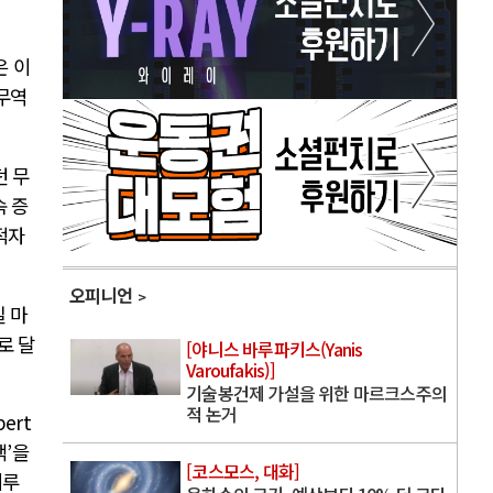
은 이
 무역
 무
속 증
적자
오피니언
 마
로 달
[야니스 바루파키스(Yanis
Varoufakis)]
기술봉건제 가설을 위한 마르크스주의
적 논거
bert
책
’
을
[코스모스, 대화]
이루