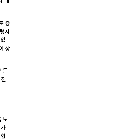
다
.
대
로 증
그렇지
 잃
이 상
만든
 전
 보
 가
포함