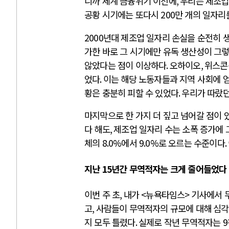
니까 세계 금융위기 이전에
,
우리는 제조업
공황 시기에는 또다시
200
만 개의 일자리
2000
년대 제조업 일자리 손실을 순전히 
가한 바로 그 시기에만 유독 생산성이 그
않았다는 점이 이상하다
.
오하이오
,
위스콘
었다
.
이는 해당 노동자들과 지역 사회에 
황은 충분히 피할 수 있었다
.
우리가 따랐던
마지막으로 한 가지 더 짚고 넘어갈 점이 
다 해도
,
제조업 일자리 수는 소폭 증가에 
체의
8.0%
에서
9.0%
로 오르는 수준이다
.
지난
15
년간 무역적자는 크게 줄어들었다
이번 주 초
,
내가 <뉴욕타임스>
기사에서 
고
,
사람들이 무역적자의 규모에 대해 심
지 모두 틀렸다
.
실제로 작년 무역적자는
9