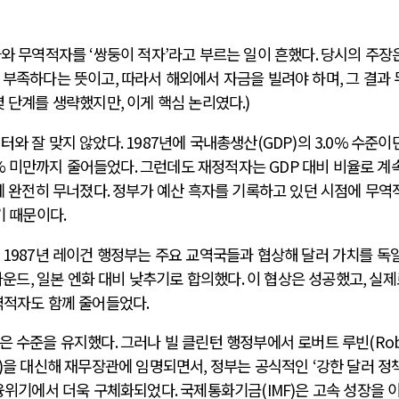
자와 무역적자를
‘
쌍둥이 적자
’
라고 부르는 일이 흔했다
.
당시의 주장
 부족하다는 뜻이고
,
따라서 해외에서 자금을 빌려야 하며
,
그 결과
몇 단계를 생략했지만
,
이게 핵심 논리였다
.)
터와 잘 맞지 않았다
. 1987
년에 국내총생산
(GDP)
의
3.0%
수준이던
%
미만까지 줄어들었다
.
그런데도 재정적자는
GDP
대비 비율로 계
에 완전히 무너졌다
.
정부가 예산 흑자를 기록하고 있던 시점에 무역
기 때문이다
.
. 1987
년 레이건 행정부는 주요 교역국들과 협상해 달러 가치를 독일
파운드
,
일본 엔화 대비 낮추기로 합의했다
.
이 협상은 성공했고
,
실제
역적자도 함께 줄어들었다
.
낮은 수준을 유지했다
.
그러나 빌 클린턴 행정부에서 로버트 루빈
(Ro
)
을 대신해 재무장관에 임명되면서
,
정부는 공식적인
‘
강한 달러 정
융위기에서 더욱 구체화되었다
.
국제통화기금
(IMF)
은 고속 성장을 