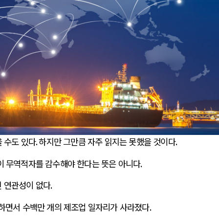
러시아-우크라이나 전쟁
중동 
의 추상화: 우크라이나, 대리전의 역..
호르무즈 갈등 격화,
·우크라이나 드론 협력 직후, 러시아..
호르무즈 해협 통
, 우크라 군사지원 2027년까지 공..
이란, 호르무즈 해
라이나, 덴마크, 에스토니아, 네덜란..
트럼프, 이란 압박
 수도 있다
.
하지만 그만큼 자주 읽지는 못했을 것이다
.
우크라, 대규모 공습 주고받아…민간 ..
하마스, 가자 통치권
이 무역적자를 감수해야 한다는 뜻은 아니다
.
 연관성이 없다
.
하면서 수백만 개의 제조업 일자리가 사라졌다
.