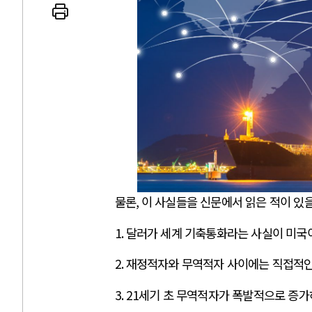
AI와 인간
중국 AI, 저가 공세로 글로벌 토큰 시..
전쟁
AI 국부펀드 구상 놓고 미국 진보진영 ..
EU
AI 데이터센터 반대 투쟁은 새로운 글로..
나토
AI의 숨은 환경 비용: 데이터센터 확산..
우크
물론
,
이 사실들을 신문에서 읽은 적이 있을
AI는 어떻게 미국 민주주의를 잠식하고 ..
러·
1.
달러가 세계 기축통화라는 사실이 미국
2.
재정적자와 무역적자 사이에는 직접적인
3. 21
세기 초 무역적자가 폭발적으로 증가