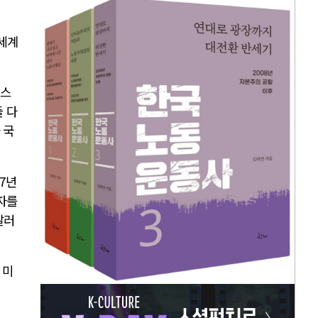
세계
위스
 다
 국
47
년
자를
달러
 미