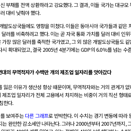
대신 부채를 전액 상환하라고 강요했다
.
그 결과
,
이들 국가는 대규모
러 대비 낮춰야 했다
.
른 개발도상국들에도 영향을 미쳤다
.
이들은 동아시아 국가들과 같은 
은 달러를 비축하려고 했다
.
이는 곧 자국 통화 가치를 달러 대비 인
은 가장 많은 달러를 축적한 국가였고
,
그 외 많은 개발도상국들도 같
다시 확대되었고
,
결국
2005
년
4
분기에는
GDP
의
6.0%
를 넘는 수
년대의 무역적자가 수백만 개의 제조업 일자리를 앗아갔다
 잃은 이유가 생산성 향상 때문이며
,
무역적자와는 거의 관계가 없
 제조업 일자리가 전체 고용에서 차지하는 비중이 거의 직선 형태로
받침한다
.
체를 보여주는
다른 그래프
로 반박한다
.
이 수치는 경기 변동에 따라 
지는 완만한 감소세만 나타난다
.
그러나
2000
년부터
2007
년까지
,