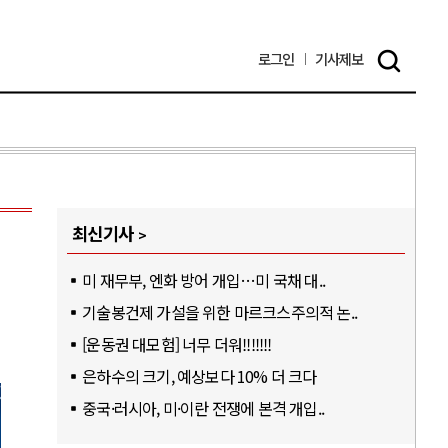
로그인
기사
제보
최신기사
미 재무부, 엔화 방어 개입…미 국채 대..
기술봉건제 가설을 위한 마르크스주의적 논..
[운동권 대모험] 너무 더워!!!!!!!
은하수의 크기, 예상보다 10% 더 크다
중국·러시아, 미·이란 전쟁에 본격 개입..