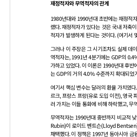
재정적자와 무역적자의 관계
1980
년대와
1990
년대 초반에는 재정적
랬다
.
재정적자가 있다는 것은 국내 저축이
적자가 발생하게 된다는 것이다
. (
여기서 
그러나 이 주장은 그 시기조차도 실제 데이
역적자는
, 1991
년
4
분기에는
GDP
의
0.4
가하고 있었다
.
이 이론은
1990
년대 후반
는
GDP
의 거의
4.0%
수준까지 확대되었
여기서 핵심 변수는 달러의 환율 가치였다
르크
,
프랑스 프랑
(
유로 도입 이전
),
영국 
러 가치는 이들 통화에 비해 하락했고
,
무
무역적자는
1990
년대 중반까지 비교적 
Rubin)
이 로이드 벤트슨
(Lloyd Bentsen
채택했다
.
이 정책은
1997
년 동아시아 금