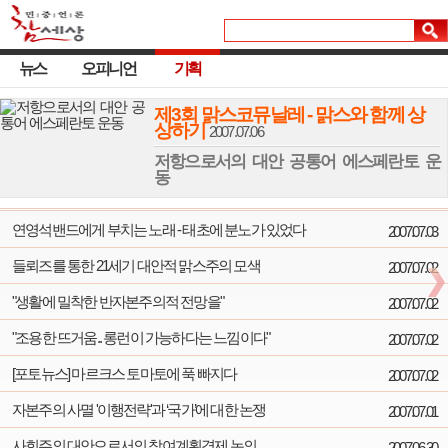
뉴스
오피니언
기획
제3회 맑스코뮤날레 - 맑스와 함께 상
상하기
2007.07.06
저항으로서의 대안 공통어 에스페란토 운
동
연영석밴드에게 부치는 노래 - 태초에 분노가 있었다
2007.07.03
들뢰즈를 통한 21세기 대안적 맑스주의 모색
2007.07.02
"생활에 밀착한 반자본주의적 전망을"
2007.07.02
"조용한 뜨거움.. 롱런이 가능하다는 느낌이다"
2007.07.02
[포토뉴스] 마르크스 토마토에 푹 빠지다
2007.07.02
자본주의 사멸 '이행전략'과 ‘국가’에 대한 논쟁
2007.07.01
사회주의 대안으로서의 참여계획경제 논의
2007.06.30