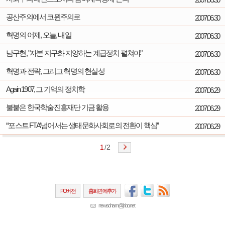
공산주의에서 코뮌주의로
2007.06.30
혁명의 어제, 오늘, 내일
2007.06.30
남구현, "자본 지구화 지양하는 계급정치 펼쳐야"
2007.06.30
혁명과 전략, 그리고 혁명의 현실성
2007.06.30
Again 1907, 그 기억의 정치학
2007.06.29
불붙은 한국학술진흥재단 기금 활용
2007.06.29
“‘포스트 FTA’ 넘어서는 생태문화사회로의 전환이 핵심”
2007.06.29
1
/
2
PC버전
홈화면에추가
newscham@jinbo.net