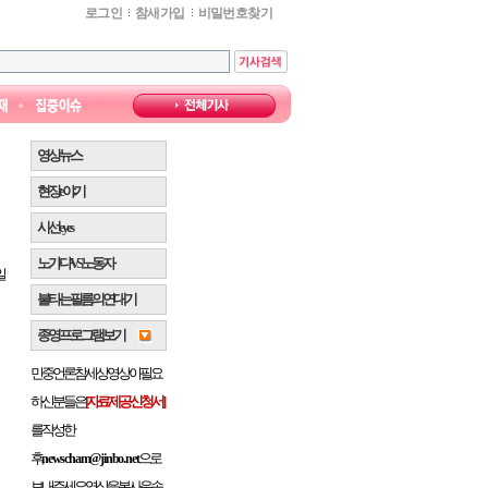
로그인
참새가입
비밀번호찾기
영상뉴스
현장 e 야기
시선 e y e s
노가다 VS 노동자
일
불타는 필름의 연대기
종영프로그램 보기
민중언론 참세상 영상이 필요
하신 분들은
[자료제공 신청서]
를 작성한
후,
으로
newscham@jinbo.net
보내주세요. 영상을 복사.운송