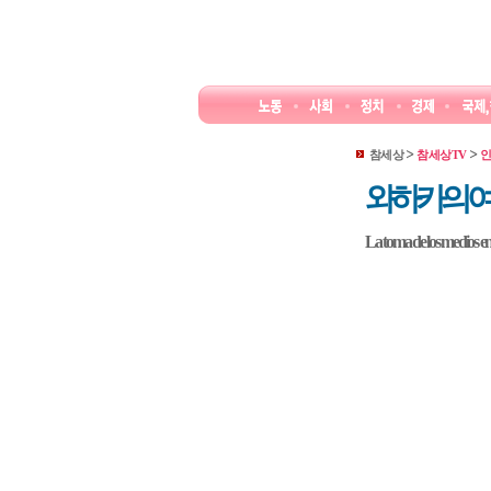
참세상
참세상TV
인
와하카의 여
La toma de los medios 