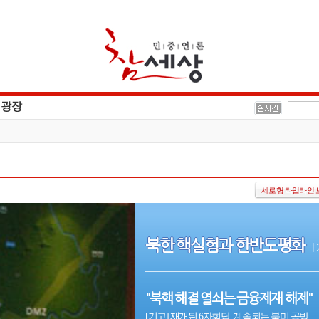
세로형 타입라인 
북한 핵실험과 한반도평화
|
"북핵 해결 열쇠는 금융제재 해제"
[기고] 재개된 6자회담, 계속되는 북미 공방