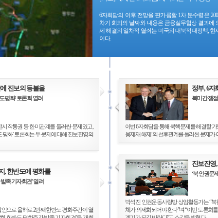
6자회담의 이후 전망을 판가름할 1차 분수령은 20
차기 회의의 날짜와 내용은 금융실무협상 결과에 의
제 해결의 일차적 열쇠는 미국의 대북적대정책, 현
이다.
에 진보의 등불을
정부, 6자
도 평화’ 토론회 열려
북미간 쟁점
, 전시작통권 등 한미관계를 둘러싼 문제였고,
이번 6자회담을 통해 북핵문제를 해결할 가
도 평화’ 토론회는 두 문제에 대해 진보진영의
융제재 해제’의 선후관계를 둘러싼 문제가 
진보진영,
까지, 한반도에 평화를
‘북 인권문제
 발족 기자회견’ 열려
박석진 인권운동사랑방 상임활동가는 “북한
으로 올해로 2번째 한반도 평화주간이 열
체가 의제화되어야 한다”며 “이번 토론회
2회 한반도 평화주간 발족 기자회견’을 개최
계기가 되길 바란다”고 소감을 밝혔다.