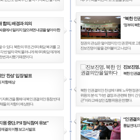
“북한 인
 합의, 배경과 의의
‘정부의 북
 기싸움에서 밀리지 않으려면 내공을 쌓아야 한
정권의 관심은 멀어졌지만 인권 문제로 고통
 수 있다. 북한의 무조건 6자회담 복귀를 고
진보진영이 팔을 걷어붙이고 나섰다.
각 반 발자국씩 물러나게 해 6자회담 재개에
한번 과시했기 때문이다.
진보진영,
북한 인권결
안 '찬성' 입장 발표
 저항 예상
북한 인권결의안 찬성에 대해 노무현정권이
위원의 분석. “이번 결정과 관련해 한미 간
 기자회견을 통해 대북 인권결의안 동참 반대
근”이라고 배성인 집행위원은 전했다.
단체들의 저항이 예상된다.
“인권결의
원 중단, PSI 정식참여 유보”
통일연대, 
제재 결의 이행 보고서 발표