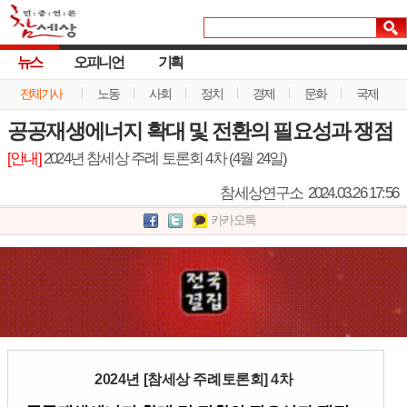
뉴스
오피니언
기획
전체기사
노동
사회
정치
경제
문화
국제
공공재생에너지 확대 및 전환의 필요성과 쟁점
[안내]
2024년 참세상 주례 토론회 4차 (4월 24일)
참세상연구소
2024.03.26 17:56
카카오톡
2024년 [참세상 주례토론회] 4차