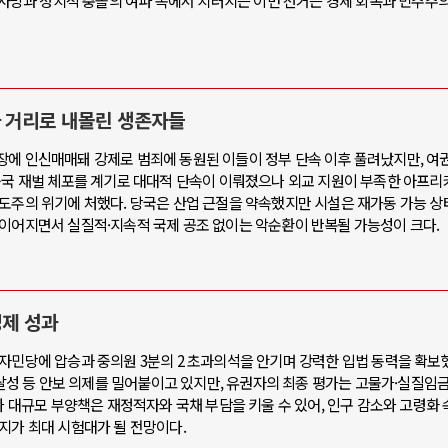
명 사망과 정치적 충돌의 여파 속에서 치러지는 이번 선거는 경제 회복과 민주주
 거리로 내몰린 생존자들
장에 인신매매돼 강제로 범죄에 동원된 이들이 정부 단속 이후 풀려났지만, 여
중국 재벌 체포를 계기로 대대적 단속이 이뤄졌으나 외교 지원이 부족한 아프리
인도주의 위기에 처했다. 당국은 산업 근절을 약속했지만 시설은 재가동 가능 상
 이어지면서 실질적·지속적 국제 공조 없이는 악순환이 반복될 가능성이 크다.
경제 성과
자민당에 압승과 중의원 3분의 2 초과의석을 안기며 강력한 입법 동력을 확보했
 달성 등 안보 의제를 밀어붙이고 있지만, 유권자의 최종 평가는 고물가·실질임금
와 대규모 부양책은 재정적자와 국채 부담을 키울 수 있어, 인구 감소와 고령화 
지가 최대 시험대가 될 전망이다.