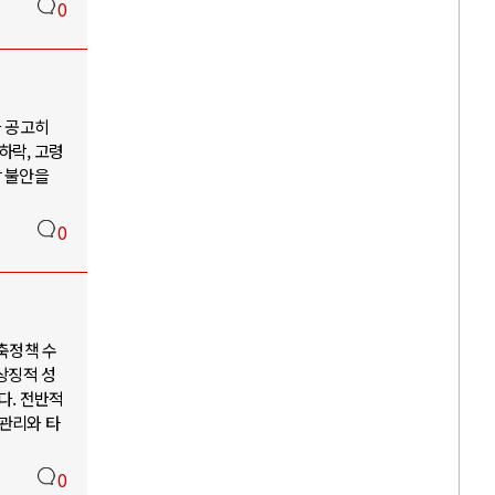
0
을 공고히
하락, 고령
장 불안을
0
긴축정책 수
상징적 성
다. 전반적
 관리와 타
0