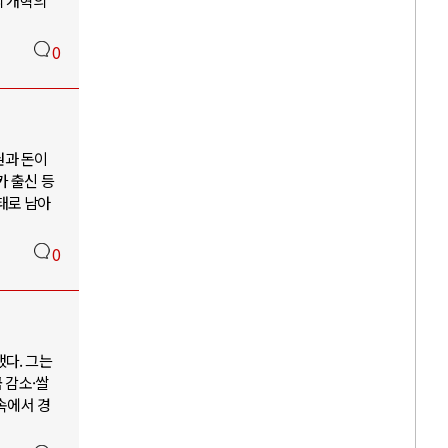
의 개혁의
0
권과 돈이
카 출신 등
태로 남아
0
다. 그는
 감소·쌀
속에서 경