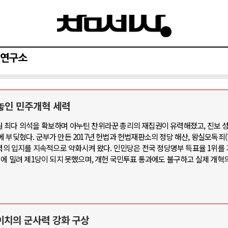
연구소
 놓인 민주개혁 세력
와 인간
러시아-우크라이나 전쟁
 최다 의석을 확보하며 아누틴 찬위라꾼 총리의 재집권이 유력해졌고, 진보 
부딪혔다. 군부가 만든 2017년 헌법과 헌법재판소의 정당 해산, 왕실모독죄(형
공세로 글로벌 토큰 시..
전쟁의 추상화: 우크라이나, 대리전의 
세력의 입지를 지속적으로 약화시켜 왔다. 인민당은 전국 정당명부 득표율 1위를
 놓고 미국 진보진영 ..
EU·우크라이나 드론 협력 직후, 러시
력에 밀려 제1당이 되지 못했으며, 개헌 국민투표 통과에도 불구하고 실제 개혁
반대 투쟁은 새로운 글로..
나토, 우크라 군사지원 2027년까지 공
비용: 데이터센터 확산..
우크라이나, 덴마크, 에스토니아, 네
국 민주주의를 잠식하고 ..
러·우크라, 대규모 공습 주고받아…민간
이치의 군사력 강화 구상