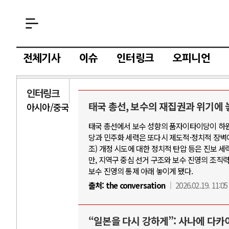
전체기사
이슈
인터링크
오피니언
인터링크
태국 총선, 보수의 재집권과 위기에
아시아/중국
AI
태국 총선에서 보수 성향의 품자이타이당이 하원
당과 민주화 세력은 또다시 제도적·정치적 장벽에 
중국 AI, 저가 
조) 개정 시도에 대한 정치적 탄압 등은 진보 
AI 국부펀드 구상
만, 지역구 중심 선거 구조와 보수 진영의 조직
보수 진영의 통제 아래 놓이게 됐다.
AI 데이터센터 
출처:
the conversation
2026.02.19. 11:05
AI의 숨은 환경 
AI는 어떻게 미
“일본을 다시 강하게”: 사나에 다카