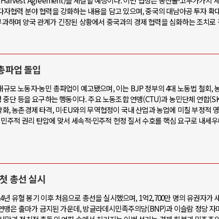
y Harvest Agreement)을 체결할 예정이다. 이번 협정은 농산물·고부가가치
, 다자협력 분야 협력을 강화하는 내용을 담고 있으며, 중국의 대남아공 투자 확
 부과하며 양국 관계가 긴장된 상황에서 중국과의 경제 협력을 심화하는 조치로
 총파업 돌입
대규모 노동자·농민 총파업이 예고됐으며, 이는 BJP 정부의 4대 노동법 철회,
정 중단 등을 요구하는 행동이다. 주요 노동조합 연맹(CTU)과 농민단체 연합(SK
약화, 농촌경제 타격, 미·EU와의 무역협정이 국내 산업과 농업에 미칠 부정적 
 민주적 권리 탄압에 맞서 세속적·민주적 헌정 질서 수호를 핵심 요구로 내세우
 첫 총선 실시
년 유혈 봉기 이후 처음으로 총선을 실시했으며, 1억2,700만 명의 유권자가 
연맹은 출마가 금지된 가운데, 방글라데시민족주의당(BNP)과 이슬람 정당 