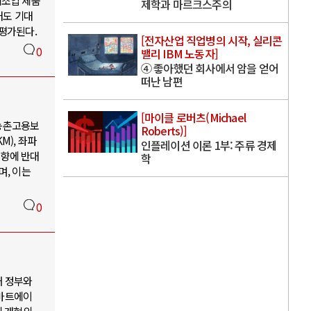
 제조업 제품
제학과 마르크스주의
대도 기대
 평가된다.
[전자산업 직업병의 시작, 실리콘
0
밸리 IBM 노동자]
④ 좋아했던 회사에서 암을 얻어
떠난 남편
[마이클 로버츠(Michael
 농촌고용보
Roberts)]
M), 좌파
인플레이션 이론 1부: 주류 경제
영향에 반대
학
며, 이는
0
새 정부와
자마트에이