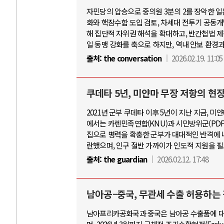
자민당의 압승으로 중의원 3분의 2를 장악한 일
화와 핵잠수함 도입 검토, 차세대 전투기 공동개
해 집단적 자위권 해석을 확대하고, 반간첩법 제
일 동맹 강화를 축으로 하지만, 역내 안보 환경
출처:
the conversation
2026.02.19. 11:05
쿠데타 5년, 미얀마 무장 저항의 현
2021년 군부 쿠데타 이후 5년이 지난 지금, 미
에서는 카렌민족연합(KNU)과 시민방위군(PDF
집으로 병력을 확충한 군부가 대대적인 반격에 나
란했으며, 인구 절반 가까이가 인도적 지원을 필
출처:
the guardian
2026.02.12. 17:48
남아공–중국, 무관세 수출 허용하는
남아프리카공화국과 중국은 남아공 수출품에 대해