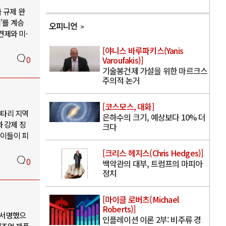
 규제 완
’를 계승
오피니언
견제와 미·
[야니스 바루파키스(Yanis
0
Varoufakis)]
기술봉건제 가설을 위한 마르크스
주의적 논거
[코스모스, 대화]
닌타리 지역
은하수의 크기, 예상보다 10% 더
 강제 징
크다
 이들이 피
[크리스 헤지스(Chris Hedges)]
0
백악관의 대부, 트럼프의 마피아
정치
[마이클 로버츠(Michael
Roberts)]
 서명했으
인플레이션 이론 2부: 비주류 경