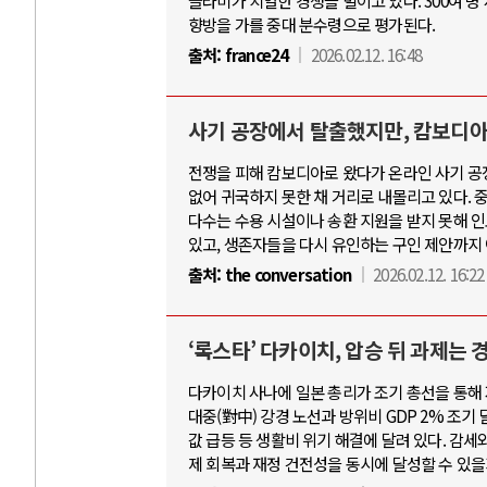
슬라미가 치열한 경쟁을 벌이고 있다. 300여 
향방을 가를 중대 분수령으로 평가된다.
출처:
france24
2026.02.12. 16:48
사기 공장에서 탈출했지만, 캄보디아
전쟁을 피해 캄보디아로 왔다가 온라인 사기 공
없어 귀국하지 못한 채 거리로 내몰리고 있다. 
다수는 수용 시설이나 송환 지원을 받지 못해 
있고, 생존자들을 다시 유인하는 구인 제안까지
출처:
the conversation
2026.02.12. 16:22
‘록스타’ 다카이치, 압승 뒤 과제는 
다카이치 사나에 일본 총리가 조기 총선을 통해 
대중(對中) 강경 노선과 방위비 GDP 2% 조기
값 급등 등 생활비 위기 해결에 달려 있다. 감세
제 회복과 재정 건전성을 동시에 달성할 수 있을