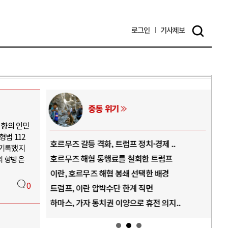
로그인
기사
제보
중동 위기
성향의 인민
법 112
역..
호르무즈 갈등 격화, 트럼프 정치·경제 ..
중국
 기록했지
아..
호르무즈 해협 통행료를 철회한 트럼프
AI
의 향방은
..
이란, 호르무즈 해협 봉쇄 선택한 배경
AI
0
덜란..
트럼프, 이란 압박수단 한계 직면
AI
 ..
하마스, 가자 통치권 이양으로 휴전 의지..
AI