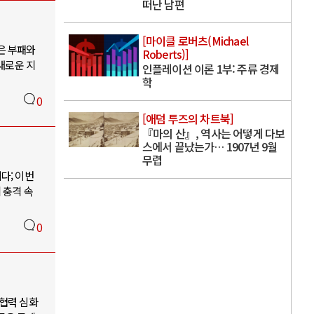
떠난 남편
[마이클 로버츠(Michael
은 부패와
Roberts)]
새로운 지
인플레이션 이론 1부: 주류 경제
학
0
[애덤 투즈의 차트북]
『마의 산』, 역사는 어떻게 다보
스에서 끝났는가… 1907년 9월
무렵
다; 이번
 충격 속
0
 협력 심화