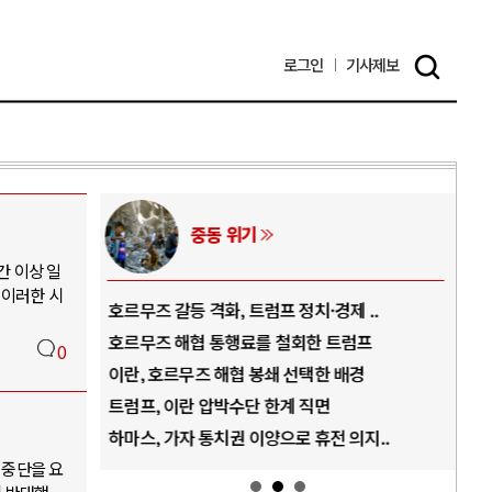
로그인
기사
제보
중동 위기
간 이상 일
 이러한 시
역..
호르무즈 갈등 격화, 트럼프 정치·경제 ..
중국
아..
호르무즈 해협 통행료를 철회한 트럼프
AI
0
..
이란, 호르무즈 해협 봉쇄 선택한 배경
AI
덜란..
트럼프, 이란 압박수단 한계 직면
AI
 ..
하마스, 가자 통치권 이양으로 휴전 의지..
AI
 중단을 요