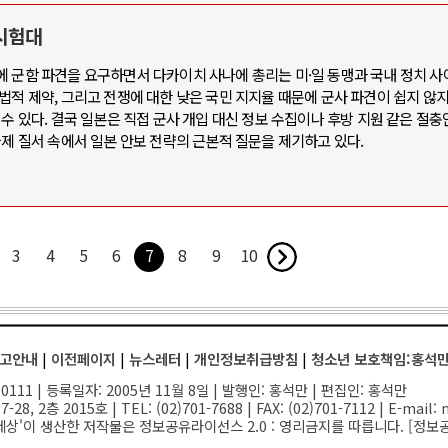
 시험대
에 군함 파견을 요구하면서 다카이치 사나에 총리는 미·일 동맹과 국내 정치 사
법적 제약, 그리고 전쟁에 대한 낮은 국민 지지율 때문에 군사 파견이 쉽지 않지
수 있다. 결국 일본은 직접 군사 개입 대신 정보 수집이나 후방 지원 같은 절충
국제 질서 속에서 일본 안보 전략의 근본적 질문을 제기하고 있다.
3
4
5
6
7
8
9
10
고안내
|
이전페이지
|
뉴스레터
|
개인정보취급방침
|
청소년 보호책임:홍석
111 | 등록일자: 2005년 11월 8일 | 발행인: 홍석만 | 편집인: 홍석만
-28, 2층 2015호
| TEL: (02)701-7688 | FAX: (02)701-7112 |
E-mail:
n
세상'이 생산한 저작물은 정보공유라이선스 2.0 : 영리금지를 따릅니다. [
정보