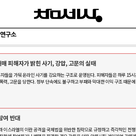
연구소
매 피해자가 밝힌 사기, 강압, 고문의 실태
와 인간
러시아-우크라이나 전쟁
들을 가둬 온라인 사기를 강요하는 구조로 운영된다. 피해자들은 하루 15시
폭력, 고문을 당한다. 정부 단속에도 불구하고 부패와 막대한 이익 구조 때문에
공세로 글로벌 토큰 시..
전쟁의 추상화: 우크라이나, 대리전의 
 놓고 미국 진보진영 ..
EU·우크라이나 드론 협력 직후, 러시
반대 투쟁은 새로운 글로..
나토, 우크라 군사지원 2027년까지 공
비용: 데이터센터 확산..
우크라이나, 덴마크, 에스토니아, 네
참여 반대
국 민주주의를 잠식하고 ..
러·우크라, 대규모 공습 주고받아…민간
과 이스라엘의 이란 공격을 국제법을 위반한 침략으로 규정하고 즉각적인 전쟁