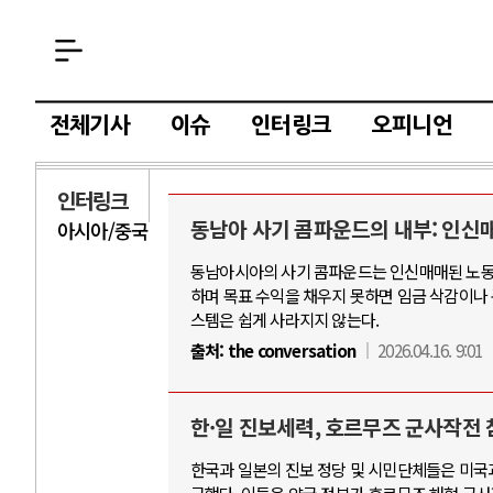
전체기사
이슈
인터링크
오피니언
인터링크
동남아 사기 콤파운드의 내부: 인신매
아시아/중국
AI
동남아시아의 사기 콤파운드는 인신매매된 노동자
하며 목표 수익을 채우지 못하면 임금 삭감이나 
중국 AI, 저가 
스템은 쉽게 사라지지 않는다.
AI 국부펀드 구상
출처:
the conversation
2026.04.16. 9:01
AI 데이터센터 
AI의 숨은 환경 
한·일 진보세력, 호르무즈 군사작전 
AI는 어떻게 미
한국과 일본의 진보 정당 및 시민단체들은 미국