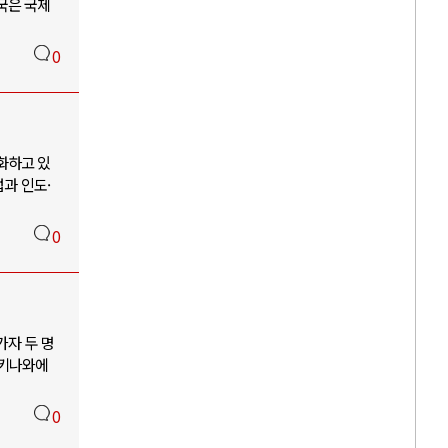
국은 국제
0
화하고 있
과 인도·
0
가자 두 명
오키나와에
0