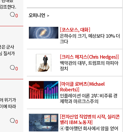
게 반대했
 강조한다.
오피니언
0
[코스모스, 대화]
은하수의 크기, 예상보다 10% 더
크다
국은 군사
심 질서가
[크리스 헤지스(Chris Hedges)]
백악관의 대부, 트럼프의 마피아
정치
0
[마이클 로버츠(Michael
Roberts)]
인플레이션 이론 2부: 비주류 경
여러 위기가
제학과 마르크스주의
 이에 따라
[전자산업 직업병의 시작, 실리콘
0
밸리 IBM 노동자]
④ 좋아했던 회사에서 암을 얻어