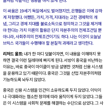
들처럼 약탈적인 행동을 하지 않게 된다
.
이 싸움은
19
세기 독일에서도 벌어졌지만
,
은행들은 이에 강하
게 저항했다
.
어쨌든
,
가치
,
가격
,
지대라는 고전 경제학의 개
념
,
그리고 경제 지대를 불로소득으로 정의하고 그것을 제거해
야 한다는 가치 이론의 활용은 단지 자본주의의 전제조건일 뿐
아니라
,
사회주의의 전제조건이기도 하다
.
나는 이것이 오늘날
브릭스 국가들이 수행해야 할 본질적 과제라고 생각한다
.
리처드 울프
:
내가 한 마디 덧붙이자면
,
이 내용을 이해하지 못
하면 결국 이런 딜레마에 빠지게 된다
.
서방이 중국을 비난하는
이유는
,
바로 중국이 마이클이 방금 설명한 것처럼 신용 시스템
을 운용하고 있기 때문이다
.
중국은 그것을 산업 자본주의처럼
기능하도록 놔두지 않았다
.
중국은 신용 시스템을 민간이 소유하도록 두지 않았다
.
이익이
나 극대화라는 협소한 정의에 따라 움직이게 두지 않았다
.
그들
은 이 시스템을 사회적 문제를 해결하는 수단으로 삼았다
.
그 사