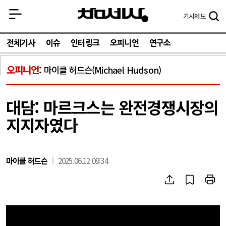
기사
제보
전체기사
이슈
인터링크
오피니언
연구소
오피니언
마이클 허드슨(Michael Hudson)
대담: 마르크스는 완전경쟁시장의
지지자였다
마이클 허드슨
2025.06.12 09:34