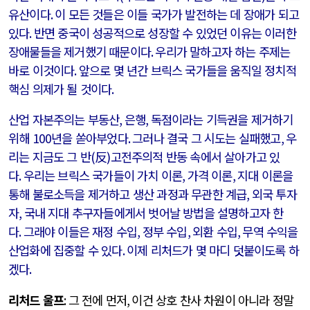
유산이다
.
이 모든 것들은 이들 국가가 발전하는 데 장애가 되고
있다
.
반면 중국이 성공적으로 성장할 수 있었던 이유는 이러한
장애물들을 제거했기 때문이다
.
우리가 말하고자 하는 주제는
바로 이것이다
.
앞으로 몇 년간 브릭스 국가들을 움직일 정치적
핵심 의제가 될 것이다
.
산업 자본주의는 부동산
,
은행
,
독점이라는 기득권을 제거하기
위해
100
년을 쏟아부었다
.
그러나 결국 그 시도는 실패했고
,
우
리는 지금도 그 반
(
反
)
고전주의적 반동 속에서 살아가고 있
다
.
우리는 브릭스 국가들이 가치 이론
,
가격 이론
,
지대 이론을
통해 불로소득을 제거하고 생산 과정과 무관한 계급
,
외국 투자
자
,
국내 지대 추구자들에게서 벗어날 방법을 설명하고자 한
다
.
그래야 이들은 재정 수입
,
정부 수입
,
외환 수입
,
무역 수익을
산업화에 집중할 수 있다
.
이제 리처드가 몇 마디 덧붙이도록 하
겠다
.
리처드 울프
:
그 전에 먼저
,
이건 상호 찬사 차원이 아니라 정말