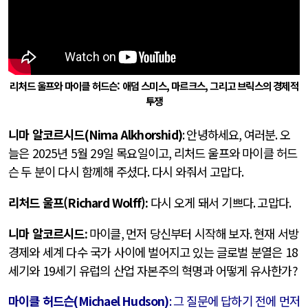
리처드 울프와 마이클 허드슨: 애덤 스미스, 마르크스, 그리고 브릭스의 경제적
투쟁
니마 알코르시드
(Nima Alkhorshid)
:
안녕하세요
,
여러분
.
오
늘은
2025
년
5
월
29
일 목요일이고
,
리처드 울프와 마이클 허드
슨
두 분이 다시 함께해 주셨다
.
다시 와줘서 고맙다
.
리처드 울프(Richard Wolff)
:
다시 오게 돼서 기쁘다
.
고맙다
.
니마 알코르시드
:
마이클
,
먼저 당신부터 시작해 보자
.
현재 서방
경제와 세계 다수 국가 사이에 벌어지고 있는 글로벌 분열은
18
세기와
19
세기 유럽의 산업 자본주의 혁명과 어떻게 유사한가
?
마이클 허드슨
(Michael Hudson)
:
그 질문에 답하기 전에 먼저