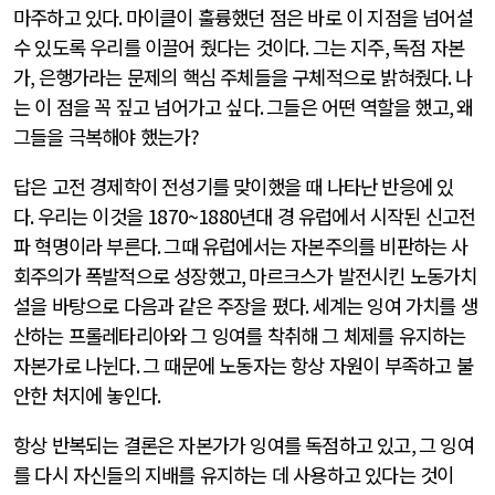
마주하고 있다
.
마이클이 훌륭했던 점은 바로 이 지점을 넘어설
수 있도록 우리를 이끌어 줬다는 것이다
.
그는 지주
,
독점 자본
가
,
은행가라는 문제의 핵심 주체들을 구체적으로 밝혀줬다
.
나
는 이 점을 꼭 짚고 넘어가고 싶다
.
그들은 어떤 역할을 했고
,
왜
그들을 극복해야 했는가
?
답은 고전 경제학이 전성기를 맞이했을 때 나타난 반응에 있
다
.
우리는 이것을
1870~1880
년대 경 유럽에서 시작된 신고전
파 혁명이라 부른다
.
그때 유럽에서는 자본주의를 비판하는 사
회주의가 폭발적으로 성장했고
,
마르크스가 발전시킨 노동가치
설을 바탕으로 다음과 같은 주장을 폈다
.
세계는 잉여 가치를 생
산하는 프롤레타리아와 그 잉여를 착취해 그 체제를 유지하는
자본가로 나뉜다
.
그 때문에 노동자는 항상 자원이 부족하고 불
안한 처지에 놓인다
.
항상 반복되는 결론은 자본가가 잉여를 독점하고 있고
,
그 잉여
를 다시 자신들의 지배를 유지하는 데 사용하고 있다는 것이