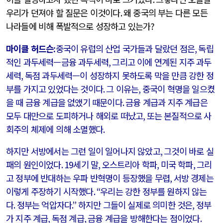
우리가 던져야 할 질문은 이것이다
.
왜 중국의 부는 다른 모든
나라들에 비해 폭발적으로 성장하고 있는가
?
마이클 허드슨
:
중국이 유럽의 산업 국가들과 달랐던 점은
,
독립
적인 과두세력—금융 과두세력
,
그리고 이에 연계된 지주 과두
세력
,
독점 과두세력—이 성장하지 못하도록 막을 만큼 강한 정
부를 가지고 있었다는 것이다
.
그 이유는
,
중국이 혁명을 일으켰
을 때 금융 계급을 없앴기 때문이다
.
금융 계급과 지주 계급은
모두 대만으로 도피하거나 해외로 떠났고
,
또는 본질적으로 사
회주의 체제에 의해 소멸했다
.
하지만 서방에서는 그런 일이 일어나지 않았고
,
그것이 바로 실
패의 원인이었다
. 19
세기 말
,
오스트리아 학파
,
미국 학파
,
그리
고 정부에 반대하는 우파 반혁명이 등장했을 무렵
,
서방 경제는
이렇게 주장하기 시작했다
. “
우리는 강한 정부를 원하지 않는
다
.
정부는 억압자다
.”
하지만 그들이 실제로 의미한 것은
,
정부
가 지주 계급
,
독점 계급
,
금융 계급을 방해한다는 점이었다
.