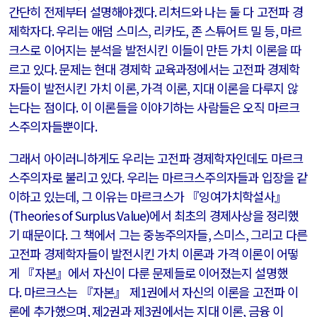
간단히 전제부터 설명해야겠다
.
리처드와 나는 둘 다 고전파 경
제학자다
.
우리는 애덤 스미스
,
리카도
,
존 스튜어트 밀 등
,
마르
크스로 이어지는 분석을 발전시킨 이들이 만든 가치 이론을 따
르고 있다
.
문제는 현대 경제학 교육과정에서는 고전파 경제학
자들이 발전시킨 가치 이론
,
가격 이론
,
지대 이론을 다루지 않
는다는 점이다
.
이 이론들을 이야기하는 사람들은 오직 마르크
스주의자들뿐이다
.
그래서 아이러니하게도 우리는 고전파 경제학자인데도 마르크
스주의자로 불리고 있다
.
우리는 마르크스주의자들과 입장을 같
이하고 있는데
,
그 이유는 마르크스가 『잉여가치학설사』
(Theories of Surplus Value)
에서 최초의 경제사상을 정리했
기 때문이다
.
그 책에서 그는 중농주의자들
,
스미스
,
그리고 다른
고전파 경제학자들이 발전시킨 가치 이론과 가격 이론이 어떻
게 『자본』에서 자신이 다룬 문제들로 이어졌는지 설명했
다
.
마르크스는 『자본』 제
1
권에서 자신의 이론을 고전파 이
론에 추가했으며
,
제
2
권과 제
3
권에서는 지대 이론
,
금융 이