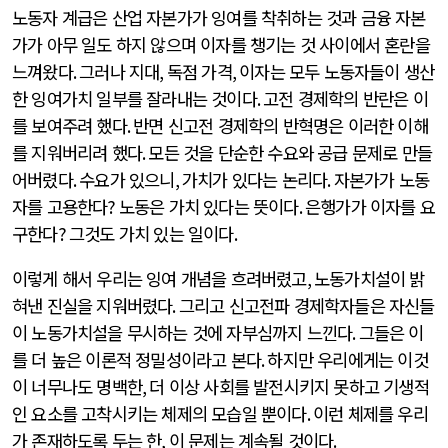
노동자 계급은 산업 자본가가 잉여를 착취하는 것과 금융 자본
가가 아무 일도 하지 않으며 이자를 챙기는 것 사이에서 혼란을
느껴왔다
.
그러나 지대
,
독점 가격
,
이자는 모두 노동자들이 생산
한 잉여가치 일부를 잘라내는 것이다
.
고전 경제학의 반란은 이
를 보여주려 했다
.
반면 신고전 경제학의 반혁명은 이러한 이해
를 지워버리려 했다
.
모든 것을 단순한 수요와 공급 문제로 만들
어버렸다
.
수요가 있으니
,
가치가 있다는 논리다
.
자본가가 노동
자를 고용한다
?
노동은 가치 있다는 뜻이다
.
은행가가 이자를 요
구한다
?
그것도 가치 있는 일이다
.
이렇게 해서 우리는 잉여 개념을 흐려버렸고
,
노동가치설이 밝
혀낸 진실을 지워버렸다
.
그리고 신고전파 경제학자들은 자신들
이 노동가치설을 무시하는 것에 자부심까지 느낀다
.
그들은 이
를 더 높은 이론적 정밀성이라고 본다
.
하지만 우리에게는 이것
이 너무나도 명백한
,
더 이상 사회를 발전시키지 못하고 기생적
인 요소를 고착시키는 체제의 모습일 뿐이다
.
이런 체제를 우리
가 존재하도록 두는 한
,
이 문제는 계속될 것이다
.