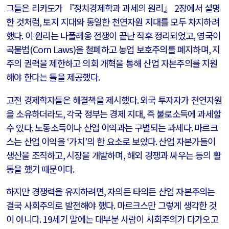
그들은 리카도가 『정치경제학과 과세의 원리』
2
장에서 설명
한 것처럼
,
토지 지대와 동일한 천연자원 지대를 모두 차지하려
했다
.
이 원리는 나폴레옹 전쟁이 끝난 직후 정리되었고
,
영국이
곡물법
(Corn Laws)
을 철폐하고 농업 보호주의를 폐지하며
,
지
주의 권력을 제한하고 의회 개혁을 통해 산업 자본주의를 지원
해야 한다는 틀을 제공했다
.
고전 경제학자들은 해결책을 제시했다
.
외국 투자자가 천연자원
을 소유하더라도
,
각국 정부는 경제 지대
,
즉 불로소득에 과세할
수 있다
.
노동소득이나 산업 이익과는 구별되는 과세다
.
마르크
스는 산업 이익을
‘
가치
’
의 한 요소로 보았다
.
산업 자본가들이
생산을 조직하고
,
시장을 개발하며
,
해외 경쟁과 싸우는 등의 활
동을 했기 때문이다
.
하지만 경쟁력을 유지하려면
,
자의든 타의든 산업 자본주의는
결국 사회주의로 발전해야 했다
.
마르크스만 그렇게 생각한 것
이 아니다
. 19
세기 말에는 대부분 사람이 사회주의가 다가오고