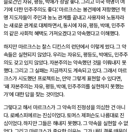
슬로건인 자유
,
평등
,
박애가 정말 좋다
.
그리고 미국 혁명이 여
기에 더한 민주주의도 좋다
.’
마르크스는 봉건제에 저항했던 혁
명 지도자들이 주인과 농노 관계를 끝내고 사용자와 노동자라
는 새로운 관계로 대체하면서
,
동시에 자유
,
평등
,
박애
,
민주주
의 같은 사회적 혜택도 가져오겠다고 약속했다고 이해했다
.
하지만 마르크스는 찰스 디킨스의 런던에서 이렇게 썼다
.
그 약
속들은 실현되지 않았다
.
우리는 자유도
,
평등도
,
박애도
,
민주주
의도 갖고 있지 않았다
.
자본주의는 약속했던 것을 이뤄내지 못
했다
.
그리고 그 실패는 지금까지도 계속되고 있다
.
그래서 마르
크스가 시도했던 프로젝트는
,
만약 그렇게 표현할 수 있다면
,
‘
왜 자본주의는 자유
,
평등
,
박애
,
민주주의를 실현하지 못했는
가
’
에 대한 답을 찾는 것이었다
.
그렇다고 해서 마르크스가 그 약속의 진정성을 의심한 건 아니
다
.
로베스피에르는 진심이었다
.
토머스 제퍼슨도 나름대로 진
심이었다
.
하지만 그들은 해내지 못했다
.
그 약속을 실현할 수 없
었다
.
그리고 마르크스가 중요한 이유는
,
그가 내린 결론 때문이