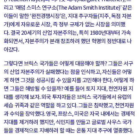
리고
‘
애덤 스미스 연구소
(The Adam Smith Institute)’
같은
이들이 말한
‘
완전경쟁시장
’
은
,
지대 추구자들
(
지주
,
독점 자본
가
)
에게 자유로운 시장
,
즉 정부 규제가 없는 시장을 의미했
다
.
결국
20
세기의 산업 자본주의는
,
특히
1980
년대부터 가속
화되면서
,
자본주의가 본래 창조하려 했던 혁명의 정반대로 나
아갔다
.
그렇다면 브릭스 국가들은 어떻게 대응해야 할까
?
그들은 서구
의 산업 자본주의가 실패했다는 점을 인식하고
,
자신들은 어떻
게 하면 그것을 성공시킬 수 있을지를 고민해야 한다
.
어떻게 하
면 그들은 해방될 수 있을까
?
예를 들어 토지 지대
,
천연자원 지
대를 생각해 보자
.
외국 투자자들은 브릭스 국가들에서 유럽의
세습 귀족과 같은 역할을 하고 있다
.
그들은 침략했고
,
천연자원
과 수익을 장악했다
.
영국
,
프랑스
,
미국은 자국 내에서는 경제적
지대를 제거하려 했지만
,
식민지를 만들고 글로벌 사우스 국가
들을 경제적으로 지배하려 할 때는 온통 지대 추구에 열중했다
.