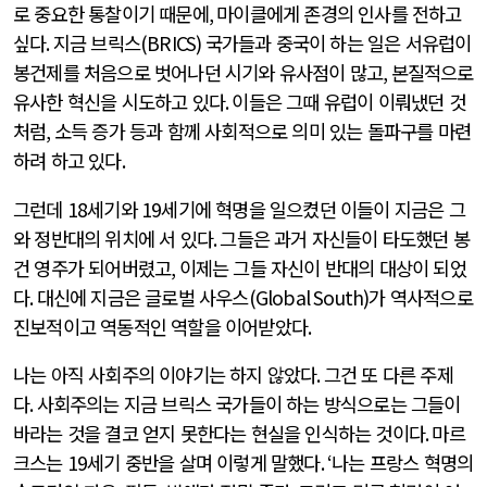
로 중요한 통찰이기 때문에
,
마이클에게 존경의 인사를 전하고
싶다
.
지금 브릭스
(BRICS)
국가들과 중국이 하는 일은 서유럽이
봉건제를 처음으로 벗어나던 시기와 유사점이 많고
,
본질적으로
유사한 혁신을 시도하고 있다
.
이들은 그때 유럽이 이뤄냈던 것
처럼
,
소득 증가 등과 함께 사회적으로 의미 있는 돌파구를 마련
하려 하고 있다
.
그런데
18
세기와
19
세기에 혁명을 일으켰던 이들이 지금은 그
와 정반대의 위치에 서 있다
.
그들은 과거 자신들이 타도했던 봉
건 영주가 되어버렸고
,
이제는 그들 자신이 반대의 대상이 되었
다
.
대신에 지금은 글로벌 사우스
(Global South)
가 역사적으로
진보적이고 역동적인 역할을 이어받았다
.
나는 아직 사회주의 이야기는 하지 않았다
.
그건 또 다른 주제
다
.
사회주의는 지금 브릭스 국가들이 하는 방식으로는 그들이
바라는 것을 결코 얻지 못한다는 현실을 인식하는 것이다
.
마르
크스는
19
세기 중반을 살며 이렇게 말했다
. ‘
나는 프랑스 혁명의