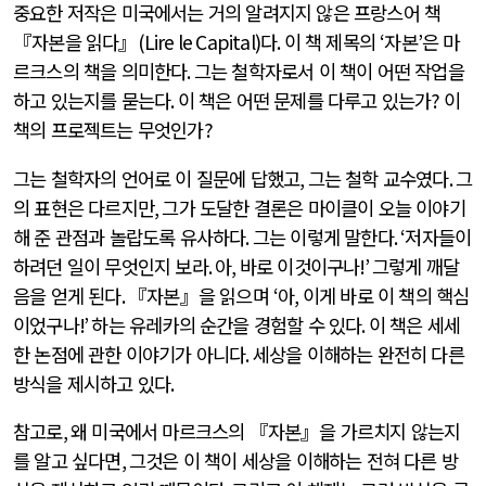
중요한 저작은 미국에서는 거의 알려지지 않은 프랑스어 책
『자본을 읽다』
(Lire le Capital)
다
.
이 책 제목의
‘
자본
’
은 마
르크스의 책을 의미한다
.
그는 철학자로서 이 책이 어떤 작업을
하고 있는지를 묻는다
.
이 책은 어떤 문제를 다루고 있는가
?
이
책의 프로젝트는 무엇인가
?
그는 철학자의 언어로 이 질문에 답했고
,
그는 철학 교수였다
.
그
의 표현은 다르지만
,
그가 도달한 결론은 마이클이 오늘 이야기
해 준 관점과 놀랍도록 유사하다
.
그는 이렇게 말한다
. ‘
저자들이
하려던 일이 무엇인지 보라
.
아
,
바로 이것이구나
!’
그렇게 깨달
음을 얻게 된다
.
『자본』을 읽으며
‘
아
,
이게 바로 이 책의 핵심
이었구나
!’
하는 유레카의 순간을 경험할 수 있다
.
이 책은 세세
한 논점에 관한 이야기가 아니다
.
세상을 이해하는 완전히 다른
방식을 제시하고 있다
.
참고로
,
왜 미국에서 마르크스의 『자본』을 가르치지 않는지
를 알고 싶다면
,
그것은 이 책이 세상을 이해하는 전혀 다른 방