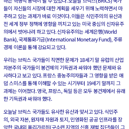
하는 혁명적 동력이 될 수 있었다
.
오늘날 브릭스
(BRICS)
국가
들이 자신들의 시장에 대한 계획을 세우기 위해 노력하면서 마
주하고 있는 과제가 바로 이것이다
.
이들은 식민주의의 유산과
전 세계 정부 정책에 영향을 끼치고 있는 미국 중심의 신자유주
의에서 벗어나려 하고 있다
.
신자유주의는 세계은행
(World
Bank),
국제통화기금
(International Monetary Fund),
주류
경제 이론을 통해 강요되고 있다
.
우리는 브릭스 국가들이 직면한 문제가
18
세기 말 유럽의 산업
자본주의 국가들이 봉건제의 기득권과 싸워야 했던 문제와 유
사하다고 보고 있다
.
프랑스 중농주의자들과 그 영향을 받은 애
덤 스미스를 통해 이해할 수 있는 시기부터
19
세기 말까지 그
과제는 이어졌다
.
영국
,
프랑스
,
독일 등은 모두 봉건제에서 유래
한 기득권과 싸워야 했다
.
오늘날 브릭스 국가들도 유사한 유산과 맞서고 있다
.
식민주
의
,
외국 자본
,
원자재 자원과 토지
,
민영화된 공공 인프라를 장
악한 국내외 올리가르히
(
구소련 지역의 신흥 재벌 집단
)
들이 그