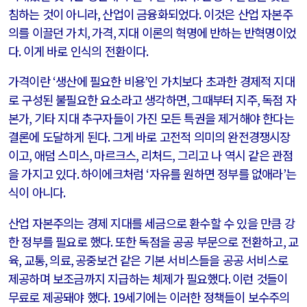
침하는 것이 아니라
,
산업이 금융화되었다
.
이것은 산업 자본주
의를 이끌던 가치
,
가격
,
지대 이론의 혁명에 반하는 반혁명이었
다
.
이게 바로 인식의 전환이다
.
가격이란
‘
생산에 필요한 비용
’
인 가치보다 초과한 경제적 지대
로 구성된 불필요한 요소라고 생각하면
,
그때부터 지주
,
독점 자
본가
,
기타 지대 추구자들이 가진 모든 특권을 제거해야 한다는
결론에 도달하게 된다
.
그게 바로 고전적 의미의 완전경쟁시장
이고
,
애덤 스미스
,
마르크스
,
리처드
,
그리고 나 역시 같은 관점
을 가지고 있다
.
하이에크처럼
‘
자유를 원하면 정부를 없애라
’
는
식이 아니다
.
산업 자본주의는 경제 지대를 세금으로 환수할 수 있을 만큼 강
한 정부를 필요로 했다
.
또한 독점을 공공 부문으로 전환하고
,
교
육
,
교통
,
의료
,
공중보건 같은 기본 서비스들을 공공 서비스로
제공하며 보조금까지 지급하는 체제가 필요했다
.
이런 것들이
무료로 제공돼야 했다
. 19
세기에는 이러한 정책들이 보수주의