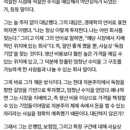
적절한 시점에 적절한 주식을 매입해서 억만장자가 되었는
가
,
등등 말이다
.
그는 늘 주저 없이 대답했다
.
그의 대답은
,
경제학의 언어로 표현
하자면 이랬다
. “
나는 항상 이렇게 투자한다
.
나는 어떤 회사를
찾는다
.”
그리고 이제 그의 언어로 말하면
, “
해당 시장에서 지배
적인 위치에 있는 회사
”
다
.
즉
,
말만 좋게 했을 뿐
,
사실상
‘
독점
기업
’
을 찾는 것이다
.
생산 비용보다 훨씬 높은 가격을 매길 수
있는 위치에 있고
,
그 덕분에 창출된 엄청난 수익을 그 구조를
가능하게 한 사람들과 나눌 수 있는 회사 말이다
.
그게 바로 그가 해온 방식이다
.
그는 현대 자본주의에서 독점을
향한 갈망을 기반으로 투자했고
,
엄청난 수익을 얻었다
.
왜냐하
면 그는 시장을 지배하고
,
즉 생산 비용 이상으로 가격을 책정할
수 있는 기업들이야말로 자본주의 체제 속에서 돈을 벌 수 있는
자리라는 사실을 정확히 예측했기 때문이다
.
대단하지 않은가
?
그래서 그는 은행업
,
보험업
,
그리고 특정 구간에 대해 사실상