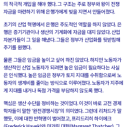
의 적극적 개입을 해야 했다
.
그 구조는 주로 정부와 왕이 전쟁
자금을 마련하기 위해 은행가에게 빚을 지면서 만들어졌다
.
초기의 산업 혁명에서 은행은 주도적인 역할을 하지 않았다
.
은
행은 증기기관이나 생산의 기계화에 자금을 대지 않았다
.
산업
자본가들이 그 일을 해냈다
.
그들은 정부가 산업화를 뒷받침해
주기를 원했다
.
물론 그들은 임금을 높이고 싶어 하진 않았다
.
하지만 노동자가
생산적인 산업 노동자가 되려면 높은 임금이 필요하다는 사실
은 인식했다
.
높은 임금은 정부가 토지 지대를 수취함으로써 노
동자의 생계비를 줄이는 방식으로 이루어졌다
.
노동자가 지주에
게 지대를 내거나 독점 가격을 부담하지 않도록 했다
.
핵심은 생산 수단을 정비하는 것이었다
.
이것이 바로 고전 경제
학자들이 말한
‘
완전경쟁시장
’
의 의미였다
.
그런데 리처드가 말
했듯
,
이에 대한 반혁명이 벌어졌고
,
프리드리히 하이에크
(Frederick Hayek)
와 마거릿 대처
(Margaret Thatcher),
그