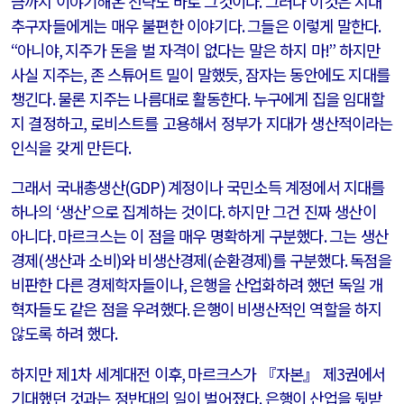
금까지 이야기해온 전략도 바로 그것이다
.
그러나 이것은 지대
추구자들에게는 매우 불편한 이야기다
.
그들은 이렇게 말한다
.
“
아니야
,
지주가 돈을 벌 자격이 없다는 말은 하지 마
!”
하지만
사실 지주는
,
존 스튜어트 밀이 말했듯
,
잠자는 동안에도 지대를
챙긴다
.
물론 지주는 나름대로 활동한다
.
누구에게 집을 임대할
지 결정하고
,
로비스트를 고용해서 정부가 지대가 생산적이라는
인식을 갖게 만든다
.
그래서 국내총생산
(GDP)
계정이나 국민소득 계정에서 지대를
하나의
‘
생산
’
으로 집계하는 것이다
.
하지만 그건 진짜 생산이
아니다
.
마르크스는 이 점을 매우 명확하게 구분했다
.
그는 생산
경제
(
생산과 소비
)
와 비생산경제
(
순환경제
)
를 구분했다
.
독점을
비판한 다른 경제학자들이나
,
은행을 산업화하려 했던 독일 개
혁자들도 같은 점을 우려했다
.
은행이 비생산적인 역할을 하지
않도록 하려 했다
.
하지만 제
1
차 세계대전 이후
,
마르크스가 『자본』 제
3
권에서
기대했던 것과는 정반대의 일이 벌어졌다
.
은행이 산업을 뒷받