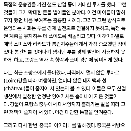
독점적 운송권을 가진 철도 산업 등에 거대한 투자를 했다
.
그런
것들이 그가 막대한 돈을 벌어들인 분야다
.
이건 마이클이 말하
고자 했던 바를 보여주는 훌륭한 사례다
.
그리고 그런 방식으로
운영되는 사회는 부를 경제 발전으로 연결하지 못하고
,
특정 특
권 계층을 유지하는 데 쓰이도록 빼돌리고 있다
.
이것이야말로
애덤 스미스와 리카도가 봉건지주들에게서 가장 증오했던 점이
었다
.
봉건제를 벗어나며 생겨난 부를 경제 발전에 사용하지 못
하게 하고
,
프랑스 역사 속 향락과 소비 광란에 낭비되게 했다
.
나는 최근 프랑스에서 돌아왔다
.
파리에서 멀지 않은 루아르
(Loire)
강을 따라 여행하면
,
얼마나 많은 대저택과 성
(château)
들이 줄지어 서 있는지 볼 수 있다
.
이들은 모두 산업
생산에서 발생한 엄청난 잉여가치를 뽑아내어 지은 것들이
다
.
강물이 프랑스 중부에서 대서양까지 흘러가는 길을 따라 그
런 저택이 줄지어 서 있다
.
이건 대단한 통찰을 안겨준다
.
그리고 다시 한번
,
중국의 아이러니를 말하겠다
.
중국은 서방으