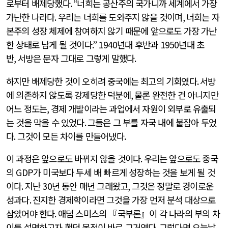
로부터 배제당했다
. “
너희는 공산주의 국가니까 세계에서 가장
가난한 나라다
.
우리는 너희를 도와주지 않을 것이며
,
너희는 자
본주의 성장 체제에 참여하지 않기 때문에 앞으로도 가장 가난
한 상태로 남게 될 것이다
.” 1940
년대 후반과
1950
년대 초
반
,
서방은 문자 그대로 그렇게 말했다
.
하지만 배제당한 것이 오히려 중국에는 최고의 기회였다
.
서방
에 의존하지 않도록 강제당한 덕분에
,
물론 완전한 건 아니지만
어느 정도는
,
경제 개발이라는 과업에서 자원이 외부로 유출되
는 것을 막을 수 있었다
.
그들은 그 부를 자국 내에 붙잡아 두었
다
.
그것이 모든 차이를 만들어냈다
.
이 과정은 앞으로도 바뀌지 않을 것이다
.
우리는 앞으로도 중국
의
GDP
가 미국보다 두세 배 빠르게 성장하는 것을 보게 될 것
이다
.
지난
30
년 동안 매년 그래왔고
,
그것은 정말로 경이로운
성과다
.
진지한 경제학이라면 그것을 가장 먼저 분석 대상으로
삼았어야 한다
.
애덤 스미스의 『국부론』이 각 나라의 부의 차
이를 설명하고자 했던 목적이 바로 그거였다
.
그렇다면 오늘날