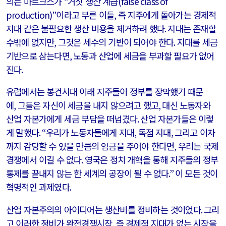
의는 마르크스가
“
거짓 생산 계급
(false class of
production)”
이라고 부른 이들
,
즉 지주에게 돌아가는 경제적
지대 같은 불필요한 생산 비용을 제거하려 했다
.
지대는 존재할
수밖에 없지만
,
그것은 세수의 기반이 되어야 한다
.
지대를 세금
기반으로 삼는다면
,
노동과 산업에 세금을 부과할 필요가 없어
진다
.
유럽에서는 봉건시대 이래 지주들이 정부를 장악했기 때문
에
,
그들은 자신이 세금을 내지 않으려고 했고
,
대신 노동자와
산업 자본가에게 세금 부담을 떠넘겼다
.
산업 자본가들은 이렇
게 말했다
. “
우리가 노동자들에게 지대
,
독점 지대
,
그리고 이자
까지 감당할 수 있을 만큼의 임금을 주어야 한다면
,
우리는 국제
경쟁에서 이길 수 없다
.
영국은 정치 개혁을 통해 지주들의 정부
통제를 끝내지 않는 한 세계의 공장이 될 수 없다
.”
이 모든 것이
혁명적인 과제였다
.
산업 자본주의의 아이디어는 생산비를 정비하는 것이었다
.
그리
고 이러한 정비가 완전경쟁시장
,
즉 경제적 지대가 없는 시장을