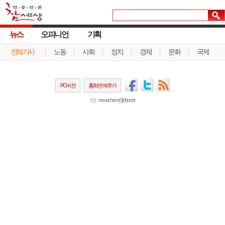
뉴스
오피니언
기획
전체기사
노동
사회
정치
경제
문화
국제
PC버전
홈화면에추가
newscham@jinbo.net