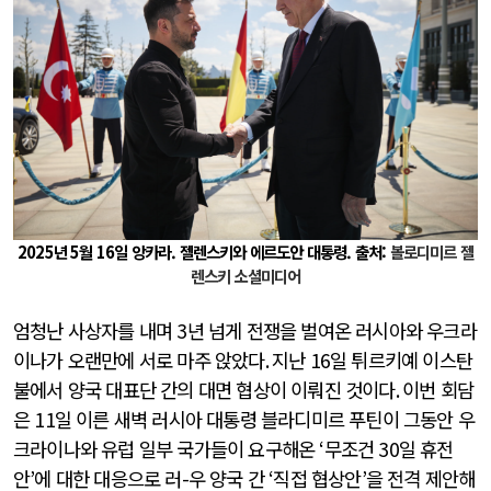
2025년 5월 16일 앙카라. 젤렌스키와 에르도안 대통령. 출처:
볼로디미르 젤
렌스키 소셜미디어
엄청난 사상자를 내며
3
년 넘게 전쟁을 벌여온 러시아와 우크라
이나가 오랜만에 서로 마주 앉았다
.
지난
16
일 튀르키예 이스탄
불에서 양국 대표단 간의 대면 협상이 이뤄진 것이다
.
이번 회담
은
11
일 이른 새벽 러시아 대통령 블라디미르 푸틴이 그동안 우
크라이나와 유럽 일부 국가들이 요구해온
‘
무조건
30
일 휴전
안
’
에 대한 대응으로 러
-
우 양국 간
‘
직접 협상안
’
을 전격 제안해