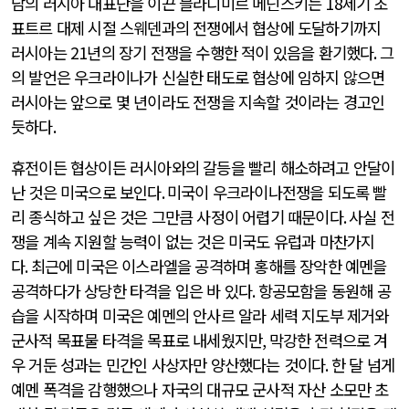
담의 러시아 대표단을 이끈 블라디미르 메딘스키는
18
세기 초
표트르 대제 시절 스웨덴과의 전쟁에서 협상에 도달하기까지
러시아는
21
년의 장기 전쟁을 수행한 적이 있음을 환기했다
.
그
의 발언은 우크라이나가 신실한 태도로 협상에 임하지 않으면
러시아는 앞으로 몇 년이라도 전쟁을 지속할 것이라는 경고인
듯하다
.
휴전이든 협상이든 러시아와의 갈등을 빨리 해소하려고 안달이
난 것은 미국으로 보인다
.
미국이 우크라이나전쟁을 되도록 빨
리 종식하고 싶은 것은 그만큼 사정이 어렵기 때문이다
.
사실 전
쟁을 계속 지원할 능력이 없는 것은 미국도 유럽과 마찬가지
다
.
최근에 미국은 이스라엘을 공격하며 홍해를 장악한 예멘을
공격하다가 상당한 타격을 입은 바 있다
.
항공모함을 동원해 공
습을 시작하며 미국은 예멘의 안사르 알라 세력 지도부 제거와
군사적 목표물 타격을 목표로 내세웠지만
,
막강한 전력으로 겨
우 거둔 성과는 민간인 사상자만 양산했다는 것이다
.
한 달 넘게
예멘 폭격을 감행했으나 자국의 대규모 군사적 자산 소모만 초