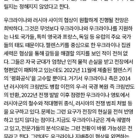
릴지는 정해지지 않았다고 한다
.
우크라이나와 러시아 사이의 협상이 원활하게 진행될 전망은
희박하다
.
그것은 무엇보다 우크라이나와 우크라이나를 지원하
는 나토 국가들
,
특히 영국과 프랑스
,
독일 등 유럽의 주요 국가
들의 태도 때문이다
.
젤렌스키를 중심으로 한 우크라이나 집권
세력은 협상을 통해 갈등을 해결할 의지를 보인 적이 전혀 없
다
.
그들은 자국 군대가 엄청난 인적 물적 손실을 받고 전장에서
형편없이 패퇴하고 있는데도
2022
년
11
월에 제출된 젤렌스키
의
‘
평화공식
’
을 고수할 뿐이다
.
거기서 우크라이나 측은
2014
년 러시아의 크림반도 병합 이전의 우
-
러 국경 복원 즉 크림반도
의 반환
, 2022
년 전쟁 발발 이후 점령한 우크라이나 영토에서
러시아군의 철수와 적대행위 종식
,
러시아의 전쟁 범죄 처벌 등
을 요구하고 있다
.
문제는 그런 요구가 전장의 현실을 전혀 반영
하고 있지 않다는 점이다
.
지금도 우크라이나군은 계속 궤멸하
고 있고
,
전문가들의 분석으로는 그런 전황이 바뀔 가능성은 전
무라고 한다
.
그런데도 우크라이나 지배층이 협상을 외면하는