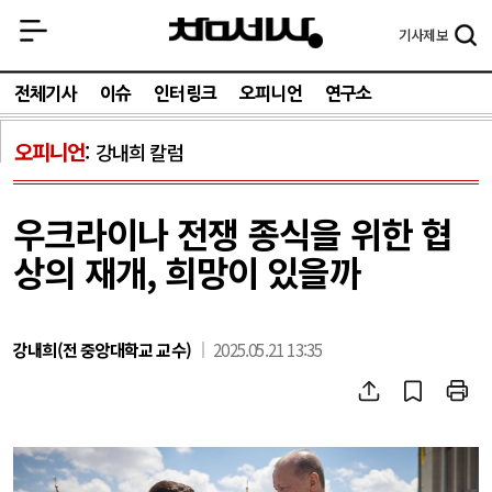
기사
제보
전체기사
이슈
인터링크
오피니언
연구소
오피니언
강내희 칼럼
우크라이나 전쟁 종식을 위한 협
상의 재개, 희망이 있을까
강내희(전 중앙대학교 교수)
2025.05.21 13:35