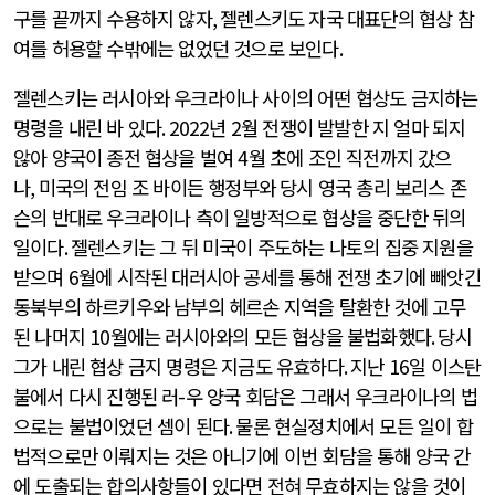
구를 끝까지 수용하지 않자
,
젤렌스키도 자국 대표단의 협상 참
여를 허용할 수밖에는 없었던 것으로 보인다
.
젤렌스키는 러시아와 우크라이나 사이의 어떤 협상도 금지하는
명령을 내린 바 있다
. 2022
년
2
월 전쟁이 발발한 지 얼마 되지
않아 양국이 종전 협상을 벌여
4
월 초에 조인 직전까지 갔으
나
,
미국의 전임 조 바이든 행정부와 당시 영국 총리 보리스 존
슨의 반대로 우크라이나 측이 일방적으로 협상을 중단한 뒤의
일이다
.
젤렌스키는 그 뒤 미국이 주도하는 나토의 집중 지원을
받으며
6
월에 시작된 대러시아 공세를 통해 전쟁 초기에 빼앗긴
동북부의 하르키우와 남부의 헤르손 지역을 탈환한 것에 고무
된 나머지
10
월에는 러시아와의 모든 협상을 불법화했다
.
당시
그가 내린 협상 금지 명령은 지금도 유효하다
.
지난
16
일 이스탄
불에서 다시 진행된 러
-
우 양국 회담은 그래서 우크라이나의 법
으로는 불법이었던 셈이 된다
.
물론 현실정치에서 모든 일이 합
법적으로만 이뤄지는 것은 아니기에 이번 회담을 통해 양국 간
에 도출되는 합의사항들이 있다면 전혀 무효하지는 않을 것이