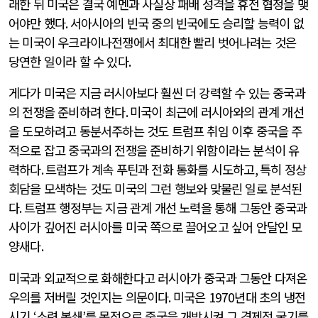
래한 뒤 미국은 결국 예멘과 사실상 패배 성격을 휴전 협정을 맺
어야만 했다
.
서아시아의 빈국 중의 빈국에도 승리할 능력이 없
는 미국이 우크라이나전쟁에서 최대한 빨리 벗어나려는 것은
당연한 일이라 할 수 있다
.
게다가 미국은 지금 러시아보다 훨씬 더 강력할 수 있는 중국과
의 전쟁을 준비하려 한다
.
미국이 최근에 러시아와의 관계 개선
을 도모하려고 동분서주하는 것도 트럼프 취임 이후 중국을 주
적으로 잡고 중국과의 전쟁을 준비하기 위함이라는 분석이 유
력하다
.
트럼프가 계속 푸틴과 전화 통화를 시도하고
,
특히 정상
회담을 모색하는 것도 미국의 그런 행보와 맞물린 일로 분석된
다
.
트럼프 행정부는 지금 관계 개선 노력을 통해 그동안 중국과
사이가 깊어진 러시아를 미국 쪽으로 끌어오고 싶어 안달인 모
양새다
.
미국과 외교적으로 화해한다고 러시아가 중국과 그동안 다져온
우의를 저버릴 것인지는 의문이다
.
미국은
1970
년대 초의 냉전
시기
‘
소련 봉쇄
’
를 목적으로 중국을 개방시켜 그 경제적 굴기를