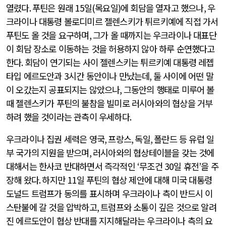
열렸다
.
푸틴은 원래
15
일
(
목요일
)
에 회담을 열자고 했으나
,
우
크라이나 대통령 볼로디미르 젤렌스키가 튀르키예에 직접 가서
푸틴도 올 것을 요구하며
,
그가 올 때까지는 우크라이나 대표단
이 회담 장소로 이동하는 것을 허용하지 않아 하루 순연했다고
한다
.
회담이 연기되는 사이 젤렌스키는 튀르키예 대통령 레젭
타입 에르도안과
3
시간 동안이나 만났는데
,
둘 사이에 어떤 말
이 오갔는지 공표되지는 않았으나
,
그동안의 행태로 미루어 볼
때 젤렌스키가 푸틴의 불참을 빌미로 러시아와의 협상을 거부
하려 했을 것이라는 관측이 우세하다
.
우크라이나 집권 세력은 영국
,
프랑스
,
독일
,
폴란드 등 유럽 일
부 국가의 지원을 받으며
,
러시아와의 협상테이블을 갖는 것에
대해서는 한사코 반대하면서 즉각적인
‘
무조건
30
일 휴전
’
을 주
장해 왔다
.
하지만
11
일 푸틴의 협상 제안에 대해 미국 대통령
도널드 트럼프가 동의를 표시하며 우크라이나 측이 반드시 이
스탄불에 갈 것을 압박하고
,
트럼프와 소통이 깊은 것으로 알려
진 에르도안이 협상 반대를 지지해달라는 우크라이나 측의 요