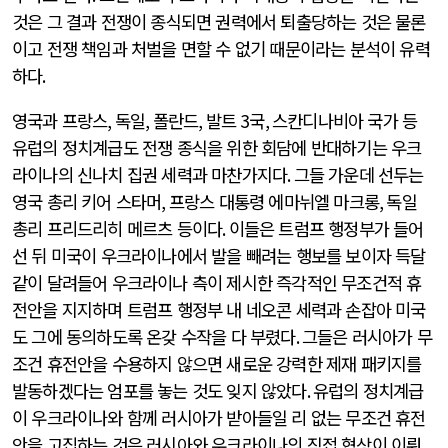
것은 그 결과 전쟁이 종식되면 권력에서 퇴출당하는 것은 물론
이고 전쟁 책임과 처벌을 면할 수 없기 때문이라는 분석이 유력
하다
.
영국과 프랑스
,
독일
,
폴란드
,
발트
3
국
,
스칸디나비아 국가 등
유럽의 정치계급도 전쟁 종식을 위한 회담에 반대하기는 우크
라이나의 신나치 집권 세력과 마찬가지다
.
그들 가운데 선두는
영국 총리 키어 스타머
,
프랑스 대통령 에마뉘엘 마크롱
,
독일
총리 프리드리히 메르츠 등이다
.
이들은 트럼프 행정부가 들어
선 뒤 미국이 우크라이나에서 발을 빼려는 행보를 보이자 득달
같이 달려들어 우크라이나 측이 제시한 즉각적인 무조건적 휴
전안을 지지하며 트럼프 행정부 내 네오콘 세력과 손잡아 미국
도 그에 동의하도록 온갖 수작을 다 부렸다
.
그들은 러시아가 무
조건 휴전안을 수용하지 않으면 새로운 강력한 제재 패키지를
발동하겠다는 엄포를 놓는 것도 잊지 않았다
.
유럽의 정치계급
이 우크라이나와 함께 러시아가 받아들일 리 없는 무조건 휴전
안을 고집하는 것은 러시아와 우크라이나의 직접 협상이 이뤄