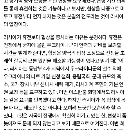
고 장기적 평화 보장을 위한 협상을 요구해왔다
.
협상 기간 협의
를 통해 휴전하는 것은 가능하다고 보지만
,
협상을 나중으로 미
루고 휴전부터 먼저 하자는 것은 본말의 전도라는 것이 러시아
의 입장이다
.
러시아가 휴전보다 협상을 중시하는 이유는 분명하다
.
휴전은
전쟁에서 궁지에 몰린 우크라이나군이 인력과 군비를 보강할
시간을 벌게 해준다면
,
협상은 양국의 입장 조정으로 전쟁을 초
래한 갈등의 근본 원인을 해소할 가능성이 있다고 믿기 때문이
다
.
러시아는 동남부
4
개 지역에서 우크라이나군의 철수 외에
우크라이나의 나토 가입 신청 철회
,
중립국화
,
군대 규모의 축
소
,
국가 장치 내부 신나치 세력 제거
,
러시아계 주민의 기본 인
권 보장 등을 요구하고 있다
.
이번 이스탄불 회담에서도 러시아
는 같은 요구를 반복했다고 한다
.
하지만 러시아가 꼭 협상에 목
을 매다는 태도인 것은 아니다
.
오히려 느긋한 모습이라 할 수
있다
.
그것은 자국이 전쟁에서 확실히 이기고 있는 한
,
협상이 좀
늦어져도 문제 되지 않는다고 보기 때문으로 여겨진다
.
이번 회