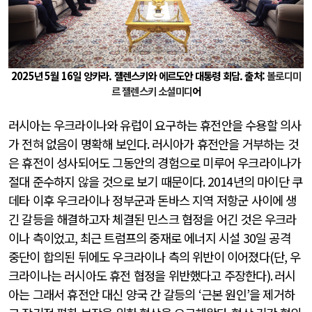
2025년 5월 16일 앙카라. 젤렌스키와 에르도안 대통령 회담. 출처:
볼로디미
르 젤렌스키 소셜미디
어
러시아는 우크라이나와 유럽이 요구하는 휴전안을 수용할 의사
가 전혀 없음이 명확해 보인다
.
러시아가 휴전안을 거부하는 것
은 휴전이 성사되어도 그동안의 경험으로 미루어 우크라이나가
절대 준수하지 않을 것으로 보기 때문이다
. 2014
년의 마이단 쿠
데타 이후 우크라이나 정부군과 돈바스 지역 저항군 사이에 생
긴 갈등을 해결하고자 체결된 민스크 협정을 어긴 것은 우크라
이나 측이었고
,
최근 트럼프의 중재로 에너지 시설
30
일 공격
중단이 합의된 뒤에도 우크라이나 측의 위반이 이어졌다
(
단
,
우
크라이나는 러시아도 휴전 협정을 위반했다고 주장한다
).
러시
아는 그래서 휴전안 대신 양국 간 갈등의
‘
근본 원인
’
을 제거하