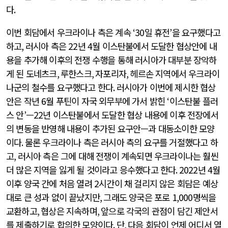
다
.
이번 회담에서 우크라이나 측은 계속
‘30
일 휴전
’
을 요구했다고
하고
,
러시아 측은
22
년
4
월 이스탄불에서 도달한 협상안에 내
용을 추가해 이후의 전쟁 수행을 통해 러시아가 대부분 장악하
게 된 도네츠크
,
루한스크
,
자포리자
,
헤르손 지역에서 우크라이
나군의 철수를 요구했다고 한다
.
러시아가 이번에 제시한 협상
안은 작년
6
월 푸틴이 자국 외무부에 가서 밝힌
‘
이스탄불 플러
스 안
’
—
22
년 이스탄불에서 도달한 협상 내용에 이후 전장에서
의 변동을 반영해 내용이 추가된 요구안—과 대동소이한 모양
이다
.
물론 우크라이나 측은 러시아 측의 요구를 거절했다고 하
고
,
러시아 측은 그에 대해 전쟁이 계속되면 우크라이나는 훨씬
더 많은 지역을 잃게 될 것이라고 응수했다고 한다
. 2022
년
4
월
이후 양국 간에 처음 열려
2
시간이 채 걸리지 않은 회담은 예상
대로 큰 성과 없이 끝났지만
,
그래도 양국은 포로
1,000
명씩을
교환하고
,
협상은 지속하며
,
앞으로 각국의 관점이 담긴 제안서
를 제출하기로 합의한 모양이다
.
단
,
다음 회담이 언제 어디서 열