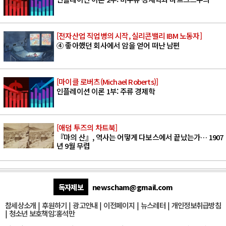
[전자산업 직업병의 시작, 실리콘밸리 IBM 노동자]
④ 좋아했던 회사에서 암을 얻어 떠난 남편
[마이클 로버츠(Michael Roberts)]
인플레이션 이론 1부: 주류 경제학
[애덤 투즈의 차트북]
『마의 산』, 역사는 어떻게 다보스에서 끝났는가… 1907
년 9월 무렵
독자제보
newscham@gmail.com
참세상소개
|
후원하기
|
광고안내
|
이전페이지
|
뉴스레터
|
개인정보취급방침
|
청소년 보호책임:홍석만