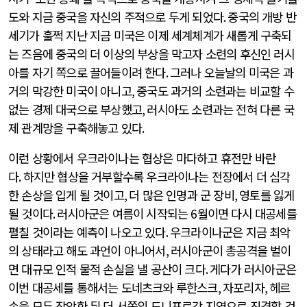
도와 지금 중국을 자신의 주적으로 두게 되었다
.
중국의 개방 반
세기가 훌쩍 지난 지금 미국은 이제 세계체계가 새롭게 구축되
는 즈음에 중국의 더 이상의 부상을 막고자 소련의 후신인 러시
아를 자기 쪽으로 끌어들이려 한다
.
그러나 오늘날의 미국은 과
거의 막강한 미국이 아니고
,
중국도 과거의 소련과는 비교할 수
없는 경제 대국으로 부상했고
,
러시아도 소련과는 전혀 다른 국
제 관계망을 구축해놓고 있다
.
이런 상황에서 우크라이나는 협상은 마다하고 휴전만 바란
다
.
하지만 협상을 거부할수록 우크라이나는 전장에서 더 심각
한 손상을 입게 될 것이고
,
더 많은 인명과 군 장비
,
영토를 잃게
될 것이다
.
러시아군은 여름이 시작되는
6
월이면 다시 대공세를
펼칠 것이라는 예측이 나오고 있다
.
우크라이나군은 지금 최악
의 상태라고 해도 과언이 아니어서
,
러시아군이 총공격을 벌이
면 대규모 인적 물적 손실을 낼 공산이 크다
.
게다가 러시아군은
이번 대공세를 통해서는 도네츠크와 루한스크
,
자포리자
,
헤르
손을 모두 장악한 뒤 더 서쪽의 드니프로강 지역으로 진격할 것