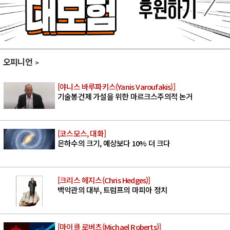
오피니언
[야니스 바루파키스(Yanis Varoufakis)]
기술봉건제 가설을 위한 마르크스주의적 논거
[코스모스, 대화]
은하수의 크기, 예상보다 10% 더 크다
[크리스 헤지스(Chris Hedges)]
백악관의 대부, 트럼프의 마피아 정치
[마이클 로버츠(Michael Roberts)]