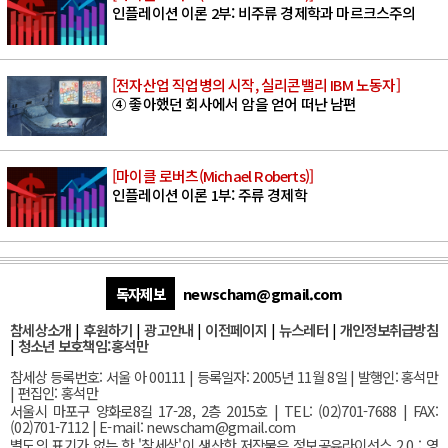
인플레이션 이론 2부: 비주류 경제학과 마르크스주의
[전자산업 직업병의 시작, 실리콘밸리 IBM 노동자]
④ 좋아했던 회사에서 암을 얻어 떠난 남편
[마이클 로버츠(Michael Roberts)]
인플레이션 이론 1부: 주류 경제학
독자제보
newscham@gmail.com
참세상소개
|
후원하기
|
광고안내
|
이전페이지
|
뉴스레터
|
개인정보취급방침
|
청소년 보호책임:홍석만
참세상 등록번호: 서울 아 00111 | 등록일자: 2005년 11월 8일 | 발행인: 홍석만
| 편집인: 홍석만
서울
시 마포구 양화로8길 17-28, 2층 2015호
| TEL: (02)701-7688 | FAX:
(02)701-7112 |
E-mail:
newscham@gmail.com
별도의 표기가 없는 한 '참세상'이 생산한 저작물은 정보공유라이선스 2.0 : 영