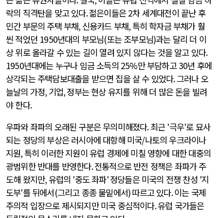
락의 직격탄을 맞고 있다
.
젊은이들은
2
차 세계대전이 끝난 후
민간 부문의 주택 부채
,
신용카드 부채
,
특히 학자금 부채가 훨
씬 적었던
1950
년대의 부모님
(
또는 조부모님
)
과는 달리 더 이
상 위로 올라갈 수 있는 길이 열려 있지 않다는 것을 알고 있다
.
1950
년대에는 누구나 임금 소득의
25%
만 부담하고
30
년 후에
상각되는 주택담보대출을 받으면 집을 살 수 있었다
.
그러나 오
늘날의 가정
,
기업
,
정부는 현상 유지를 위해 더 많은 돈을 빌려
야 한다
.
우파와 좌파의 오래된 구분은 무의미해졌다
.
최근
'
극우
'
로 묘사
되는 정당의 부상은 러시아에 대항해 미국
/
나토의 우크라이나
지원
,
특히 이러한 지원이 유럽 경제에 미칠 영향에 대한 대중의
광범위한 반대를 반영한다
.
전통적으로 반전 정책은 좌파가 주
도해 왔지만
,
유럽의
'
중도 좌파
'
정당들은 미국의 전쟁 찬성
'
지
도부
'
를 뒤에서
(
그리고 종종 물밑에서
)
따르고 있다
.
이는 국제
주의적 입장으로 제시되지만 미국 중심적이다
.
유럽 국가들은