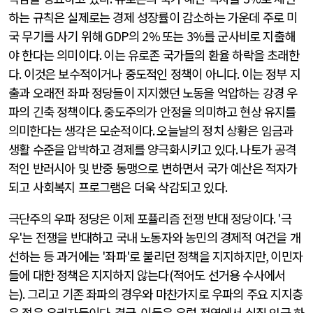
하는 규칙은 실제로는 경제 성장률이 감소하는 가운데 주로 미
국 무기를 사기 위해
GDP
의
2%
또는
3%
를 군사비로 지출해
야 한다는 의미이다
.
이는 유로존 국가들의 환율 하락을 초래한
다
.
이것은 보수적이거나 중도적인 정책이 아니다
.
이는 정부 지
출과 오래전 좌파 정당들이 지지했던 노동을 억압하는 강경 우
파의 긴축 정책이다
.
중도주의가 안정을 의미하고 현상 유지를
의미한다는 생각은 모순적이다
.
오늘날의 정치 상황은 임금과
생활 수준을 압박하고 경제를 양극화시키고 있다
.
나토가 공격
적인 반러시아 및 반중 동맹으로 변하면서 국가 예산은 적자가
되고 사회복지 프로그램은 더욱 삭감되고 있다
.
극단주의 우파 정당은 이제 포퓰리즘 전쟁 반대 정당이다
. '
극
우
'
는 전쟁을 반대하고 국내 노동자와 농민의 경제적 여건을 개
선하는 등 과거에는
'
좌파
'
로 불리던 정책을 지지하지만
,
이민자
들에 대한 정책은 지지하지 않는다
(
적어도 선거용 수사에서
는
).
그리고 기존 좌파의 경우와 마찬가지로 우파의 주요 지지층
은 젊은 유권자들이다
.
결국
,
이들은 유럽 전역에서 실질 임금 하