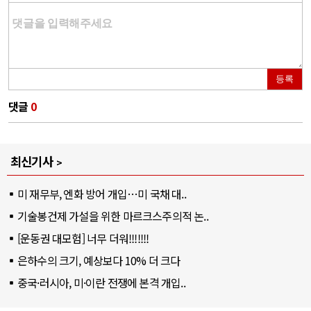
등록
댓글
0
최신기사
미 재무부, 엔화 방어 개입…미 국채 대..
기술봉건제 가설을 위한 마르크스주의적 논..
[운동권 대모험] 너무 더워!!!!!!!
은하수의 크기, 예상보다 10% 더 크다
중국·러시아, 미·이란 전쟁에 본격 개입..