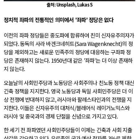
출처 :
Unsplash,
Lukas S
정치적 좌파의 전통적인 의미에서
'
좌파
'
정당은 없다
이전의 좌파 정당들은 중도파에 합류하여 친미 신자유주의자가
되었다
.
동독의 사라 바겐크네히트
(Sara Wagenknecht)
의 정
당을 제외하고는 새로운 민족주의 정당에 대응하는 구좌파 정
당은 존재하지 않는다
. 1950
년대 같은
'
좌파
'
는 더 이상 존재하
지 않는다
.
오늘날의 사회민주당과 노동당은 사회주의나 친노동 정책 대신
긴축 정책을 지지한다
.
영국 노동당과 독일 사회민주당은 더 이
상 전쟁에 반대하지 않고
,
러시아와 팔레스타인과의 전쟁을 지
지한다
.
이들은 신자유주의 대처식
/
블레어식 레이거노믹스와
러시아 및 중국과의 경제 단절을 신념으로 가지고 있다
.
한 세기 전 좌파였던 사회민주당들이 이제는 긴축과 사회 지출
삭감을 강요하고 있다
.
유로존의 국가 예산 적자를
3%
로 제한