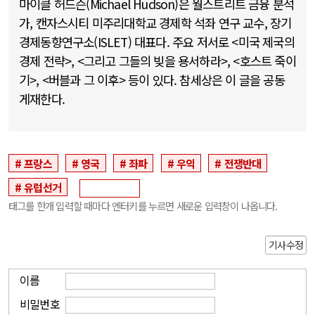
마이클 허드슨(Michael Hudson)은 월스트리트 금융 분석
가, 캔자스시티 미주리대학교 경제학 석좌 연구 교수, 장기
경제동향연구소(ISLET) 대표다. 주요 저서로 <미국 제국의
경제 전략>, <그리고 그들의 빚을 용서하라>, <호스트 죽이
기>, <버블과 그 이후> 등이 있다. 참세상은 이 글을 공동
게재한다.
프랑스
영국
좌파
우익
전쟁반대
유럽선거
태그를 한개 입력할 때마다 엔터키를 누르면 새로운 입력창이 나옵니다.
기사수정
이름
비밀번호