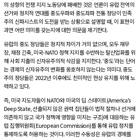
의 성향의 전쟁 지지 노동당에 패배한 것은 언론이 유럽 전역의
선거와 정치적 연대를 중도우파와 중도좌파 전통 정당이 민족
주의 신파시스트의 도전을 받는 상황으로 설명할 때
,
이 표현이
과연 어떤 의미를 갖는지에 대한 의문을 제기한다
.
유럽의 중도 정당들은 정치적 차이가 거의 없으며
,
모두 재무
장
,
재정 긴축
,
미국
-NATO
정책 지지를 수반하는 탈산업화를 위
해 사회 지출의 신자유주의적 삭감을 지지한다
. ‘
중도
’
라는 단어
는 경제의 신자유주의 변화를 옹호하지 않는다는 의미다
.
중도
주의 정당들은
2022
년 이후에도 친미적인 현상 유지를 위해 노
력하고 있다
.
즉
,
미국 지도자들이
NATO
와 미국의 딥 스테이트
(America’s
Deep State,
선출되지 않은 권력 집단들이 법적 절차나 선거에
의존하지 않고 국가 정책에 영향을 미치는 구조
)
에 대응하는 유
럽 집행위원회
(European Commission)
를 통해 유럽 정치를
통제하도록 허용하는 것이다
.
이러한 수동성은 유럽의 경제를