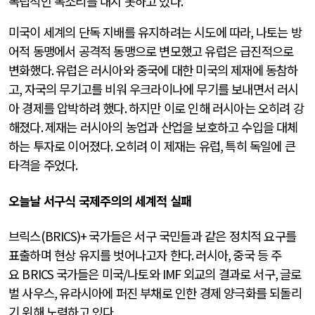
독립적인 목소리를 내지 못하고 있다
.
미국이 세계의 단독 지배를 유지하려는 시도에 따라
,
나토는 방
어적 동맹에서 공격적 동맹으로 변모했고 유럽은 급진적으로
변화했다
.
유럽은 러시아와 중국에 대한 미국의 제재에 동참하
고
,
자국의 무기고를 비워 우크라이나에 무기를 보내면서 러시
아 경제를 압박하려 했다
.
하지만 이로 인해 러시아는 오히려 강
해졌다
.
제재는 러시아의 농업과 산업을 보호하고 수입을 대체
하는 투자로 이어졌다
.
오히려 이 제재는 유럽
,
특히 독일에 큰
타격을 주었다
.
오늘날 서구식 국제주의의 세계적 실패
브릭스
(BRICS)+
국가들은 서구 국민들과 같은 정치적 요구를
표출하며 현상 유지를 벗어나고자 한다
.
러시아
,
중국 등 주
요
BRICS
국가들은 미국
/
나토와
IMF
외교의 결과로 서구
,
글로
벌 사우스
,
유라시아에 퍼진 부채로 인한 경제 양극화를 되돌리
기 위해 노력하고 있다
.