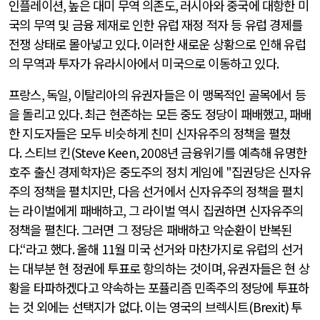
인플레이션
,
높은 대미 무역 의존도
,
러시아와 중국에 대항한 미
국의 무역 및 금융 제재로 인한 유럽 재정 적자 등 유럽 경제를
전쟁 상태로 몰아넣고 있다
.
이러한 새로운 상황으로 인해 유럽
의 무역과 투자가 유라시아에서 미국으로 이동하고 있다
.
프랑스
,
독일
,
이탈리아의 유권자들은 이 맹목적인 골목에서 등
을 돌리고 있다
.
최근 현존하는 모든 중도 정당이 패배했고
,
패배
한 지도자들은 모두 비슷하게 친미 신자유주의 정책을 펼쳤
다
.
스티브 킨
(Steve Keen, 2008
년 금융위기를 예측해 유명한
호주 출신 경제학자
)
은 중도주의 정치 게임에
"
집권당은 신자유
주의 정책을 펼치지만
,
다음 선거에서 신자유주의 정책을 펼치
는 라이벌에게 패배하고
,
그 라이벌 역시 집권하면 신자유주의
정책을 펼친다
.
그러면 그 정당은 패배하고 악순환이 반복된
다
.“
라고 했다
.
올해
11
월 미국 선거와 마찬가지로 유럽의 선거
는 대부분 현 정권에 투표로 항의하는 것이며
,
유권자들은 현 상
황을 타파하겠다고 약속하는 포퓰리즘 민족주의 정당에 투표하
는 것 외에는 선택지가 없다
.
이는 영국의 브렉시트
(Brexit)
투