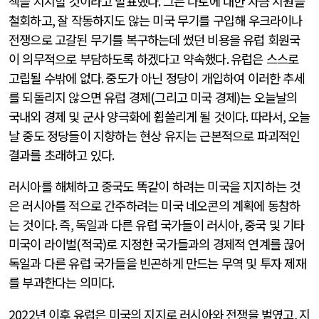
책을 지지할 것이라고 발표했다
.
그는 나토에 대한 자금 지원을
철회하고
,
잘 작동하지도 않는 미국 무기를 구입해 우크라이나
전쟁으로 고갈된 무기를 복구하는데 썼던 비용을 유럽 회원국
이 의무적으로 부담하도록 하겠다고 약속했다
.
유럽은 스스로
고립될 수밖에 없다
.
중도가 아닌 정당이 개입하여 이러한 추세
를 되돌리지 않으면 유럽 경제
(
그리고 미국 경제
)
는 오늘날의
국내외 경제 및 군사 양극화에 휩쓸리게 될 것이다
.
따라서
,
오늘
날 중도 정당들이 지향하는 현상 유지는 근본적으로 파괴적인
결과를 초래하고 있다
.
러시아를 해체하고 중국도 똑같이 하려는 미국을 지지하는 것
은 러시아를 적으로 간주하려는 미국 네오콘의 계획에 동참하
는 것이다
.
즉
,
독일과 다른 유럽 국가들이 러시아
,
중국 및 기타
미국이 라이벌
(
적국
)
로 지정한 국가들과의 경제적 연계를 끊어
독일과 다른 유럽 국가들을 빈곤하게 만드는 무역 및 투자 제재
를 부과한다는 의미다
.
2022
년 이후 유럽은 미국의 지지로 러시아와 전쟁을 벌였고
,
지