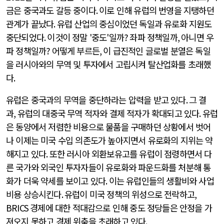
금은 중국과도 갈등 중이다
.
이로 인해 유럽의 번영을 지탱하던
관계가 끝났다
.
유럽 산업의 중심이었던 독일과 유로화 지원도
중단되었다
.
이것이 정말
'
중도
'
일까
?
좌파 정책일까
,
아니면 우
파 정책일까
?
어떻게 부르든
,
이 급진적인 글로벌 분열은 독일
을 러시아와의 무역 및 투자에서 고립시켜 탈산업화를 초래했
다
.
유럽은 중국과의 무역을 중단하라는 압력을 받고 있다
.
그 결
과
,
유럽의 대중국 무역 적자와 결제 적자가 확대되고 있다
.
유럽
은 동양에서 저렴한 비용으로 물품을 구매하던 상황에서 벗어
나 이제는 미국 수입 의존도가 높아지면서 유로화의 지위는 약
해지고 있다
.
또한 러시아 외환보유고를 유럽이 점령하면서 다
른 국가와 외국인 투자자들이 유로화와 파운드화를 처분해 통
화가 더욱 약세를 보이고 있다
.
이는 유럽인들의 생활비와 사업
비용 상승시킨다
.
유럽이 미국 정책의 위성으로 전락하고
,
BRICS
경제에 대한 적대감으로 인해 중도 정당들은 안정을 가
져오지 못하고 경제 위축을 초래하고 있다
.