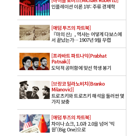
[마이클 로버츠(Michael Roberts)]
인플레이션 이론 1부: 주류 경제학
[애덤 투즈의 차트북]
『마의 산』, 역사는 어떻게 다보스에
서 끝났는가… 1907년 9월 무렵
[프라바트 파트나익(Prabhat
Patnaik)]
도덕적 공허함에 맞선 학생 봉기
[브랑코 밀라노비치(Branko
Milanovic)]
트로츠키와 트로츠키 해석을 둘러싼 몇
가지 보충
[애덤 투즈의 차트북]
차이나 쇼크, 1.0과 2.0을 넘어 ‘빅
원’(Big One)으로