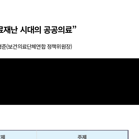
료재난 시대의 공공의료”
전쟁
중동 위기
정형준(보건의료단체연합 정책위원장)
전의 역..
호르무즈 갈등 격화, 트럼프 정치·경제 ..
러시아..
호르무즈 해협 통행료를 철회한 트럼프
 공..
이란, 호르무즈 해협 봉쇄 선택한 배경
 네덜란..
트럼프, 이란 압박수단 한계 직면
…민간 ..
하마스, 가자 통치권 이양으로 휴전 의지..