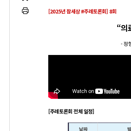
[2025년 참세상 #주례토론회] 8회
“의
 인간
러시아-우크라이나 
- 
세로 글로벌 토큰 시..
전쟁의 추상화: 우크라이나, 대리
놓고 미국 진보진영 ..
EU·우크라이나 드론 협력 직후, 
대 투쟁은 새로운 글로..
나토, 우크라 군사지원 2027년까지
용: 데이터센터 확산..
우크라이나, 덴마크, 에스토니아,
 민주주의를 잠식하고 ..
러·우크라, 대규모 공습 주고받아
[주례토론회 전체 일정]