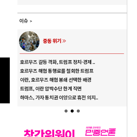
이슈
AI와 인간
중국 AI, 저가 공세로 글로벌 토큰 시..
전쟁
AI 국부펀드 구상 놓고 미국 진보진영 ..
EU
AI 데이터센터 반대 투쟁은 새로운 글로..
나토
AI의 숨은 환경 비용: 데이터센터 확산..
우크
AI는 어떻게 미국 민주주의를 잠식하고 ..
러·