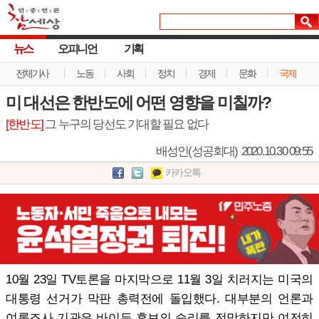
뉴스
오피니언
기획
전체기사
노동
사회
정치
경제
문화
국제
미 대선은 한반도에 어떤 영향을 미칠까?
[한반도]
그 누구의 당선도 기대할 필요 없다
배성인(성공회대)
2020.10.30 09:55
카카오톡
10월 23일 TV토론을 마지막으로 11월 3일 치러지는 미국의
대통령 선거가 막판 총력전에 돌입했다. 대부분의 언론과
여론조사 기관은 바이든 후보의 승리를 전망하지만 여전히