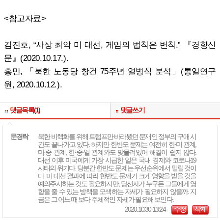
<참고자료>
김진호, “사상 최악 미 대선, 게임의 법칙은 변칙.” 『경향신
문』(2020.10.17.).
홍민, 「북한 노동당 창건 75주년 열병식 분석」(통일연구
원, 2020.10.12.).
댓글목록(1)
댓글쓰기
문경락
북한 비핵화를 위해 트럼프만 바라봤던 문재인 정부의 구애 시
간도 끝나가고 있다. 하지만 한반도 문제는 여전히 한·미 관계,
미·중 관계, 한·중·일 관계와도 맞물려있어 해결이 쉽지 않다.
대선 이후 미국에게 가장 시급한 일은 국내 경제와 코로나19
사태의 위기다. 당분간 한반도 문제는 우선순위에서 밀릴 것이
다. 미 대선 결과에 따라 한반도 문제가 크게 영향을 받을 것을
예의주시하는 것도 필요하지만, 당선자가 누구든 그들에게 영
향을 줄 수 있는 방책을 모색하는 자세가 필요하지 않을까. 지
금은 그 어느 때 보다 주체적인 자세가 필요해 보인다.
2020.10.30 13:24
수정
삭제