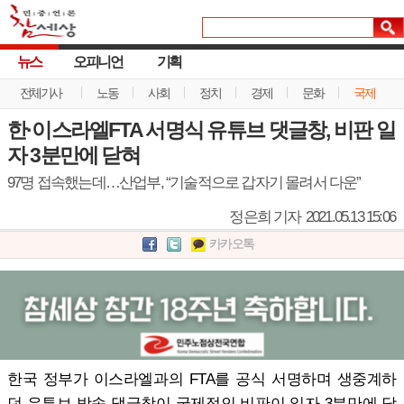
뉴스
오피니언
기획
전체기사
노동
사회
정치
경제
문화
국제
한·이스라엘FTA 서명식 유튜브 댓글창, 비판 일
자 3분만에 닫혀
97명 접속했는데…산업부, “기술적으로 갑자기 몰려서 다운”
정은희 기자
2021.05.13 15:06
카카오톡
한국 정부가 이스라엘과의 FTA를 공식 서명하며 생중계하
던 유튜브 방송 댓글창이 국제적인 비판이 일자 3분만에 닫