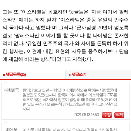
그는 또 “이스라엘을 옹호하던 댓글들은 ‘지금 여기서 팔레
스타인 얘기는 하지 말자’ ‘이스라엘은 중동 유일의 민주주
의 국가다’라고 말했다”며 그러나 “군사점령 70년이 넘도록
결코 ‘팔레스타인 이야기’를 할 곳이나 할 타이밍은 존재한
적이 없다. ‘유일한 민주주의 국가’와 사이를 돈독히 하기 위
한 행사는, 이견에 대한 표현의 자유를 옹호하기보다 단숨
에 제압해 버리는 방식”이었다고 지적했다.
댓글목록(15)
댓글쓰기
대한민국
동영상 보고 있던 사람입니다. 채팅창으로 욕하는 사람들중에
일본인도 있었습니다. 한국이 아시아에서 이스라엘과 FTA를
최초로 맺은 국가라서 일본이 굉장히 배 아파하고 있어요. 이
번 일도 우리가 모르는 척 잠자코 있으면 됩니다. 그냥 신경끕
시다
2021.05.13 15:50
수정
삭제
위에 분
이 신문기사를 찾아서 여기까지 오시다니 정말 이스라엘을 사