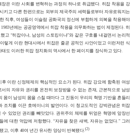
복장은 이란 사회를 변혁하는 과정의 하나로 취급됐다. 히잡 착용을 강
화시키고 다른 한편으로는 외부의 제국주의 세력들로부터 자유로워지는
공한 직후, 여성들이 이슬람 공화국의 정신에 부합하게 의복을 착용해야
1983년에는 공공영역에서 히잡 착용을 의무화하는 법이 제정된다. 히
했고 “히잡이냐, 남성의 스토킹이냐”와 같은 구호를 내걸면서 논리적
. 이렇게 이란 현대사에서 히잡은 줄곧 공적인 사안이었고 이런저런 식
사태도 이러한 히잡 정치화의 역사에서 한 페이지를 장식하고 있다.
이후 이란 신정체제의 핵심적인 요소가 된다. 히잡 강요에 함축된 여성
로서의 자유와 권리를 온전히 보장받을 수 없는 존재, 근본적으로 남성
의 몸이 남성의 몸을 스칠 때마다 그 진동이 우리의 혁명 기반을 흔들리
무화 조치를 이끈 호메이니의 발언이다. 이 청교도적인 강박관념은 히잡
 수 있었던 권리를 빼앗았다. 권위주의 체제를 뒤엎은 혁명에 앞장선
 대한 억압에 저항했다. “자유을 찾은 새벽, 자유는 없었다.” 그러
(2)
고, 이후 40여 년간 유사한 양상이 반복됐다.