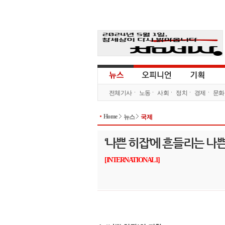
전체기사
노동
사회
정치
경제
문화
Home
뉴스
국제
‘나쁜 히잡’에 흔들리는 나
[INTERNATIONAL1]