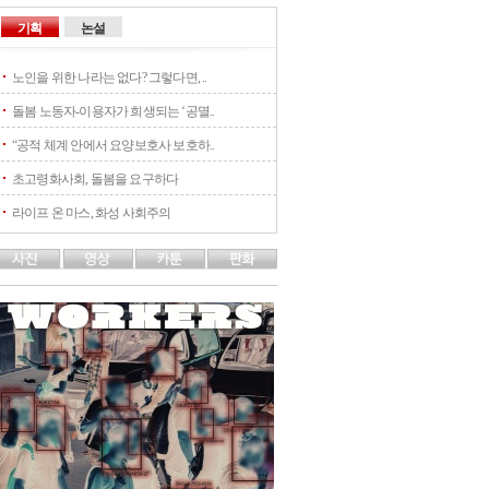
기획
논설
노인을 위한 나라는 없다? 그렇다면, ..
돌봄 노동자-이용자가 희생되는 ‘공멸..
“공적 체계 안에서 요양보호사 보호하..
초고령화사회, 돌봄을 요구하다
라이프 온 마스, 화성 사회주의