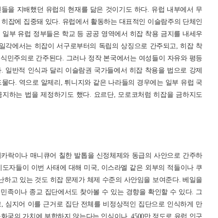
들을 지배했던 유럽의 현재를 닮은 것이기도 하다. 유럽 내부에서 무
 히잡에 집중돼 있다. 유럽에서 활동하는 대표적인 이슬람주의 단체인
 일부 유럽 정부들은 학교 등 공공 영역에서 히잡 착용 금지를 내세우
 일각에서는 히잡이 서구로부터의 독립의 상징으로 간주되고, 히잡 착
신식민주의로 간주된다. 그러나 정작 본국에서는 여성들이 자유와 평등
. 일반적 인식과 달리 이슬람권 국가들에서 히잡 착용을 법으로 강제
물다. 역으로 알제리, 튀니지와 같은 나라들의 경우에는 일부 유럽 국
금지하는 법을 제정하기도 했다. 요르단, 모로코처럼 히잡을 금하지도
리카락이나 매니큐어 칠한 발톱을 신정체제와 동급의 사안으로 간주하
 지도자들이 이번 사태에 대해 미국, 이스라엘 같은 외부의 적들이나 쿠
하고 있는 것도 히잡 문제가 체제 수준의 사안임을 보여준다. 베일을
민족이나 종교 집단에서도 찾아볼 수 있는 경향을 확인할 수 있다. 그
, 심지어 이를 근거로 집단 전체를 비정상적인 집단으로 인식하게 만
화국의 가치에 부합하지 않는다는 인식이나, 4500만 정도로 유럽 인구