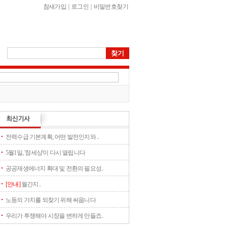
참새가입
|
로그인
|
비밀번호찾기
전력수급 기본계획, 어떤 발전인지와 ..
5월1일, '참세상'이 다시 열립니다
공공재생에너지 확대 및 전환의 필요성..
[안내]
월간지..
노동의 가치를 되찾기 위해 싸웁니다
우리가 투쟁해야 시장을 변하게 만들죠..