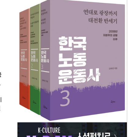
국
로
이
엘