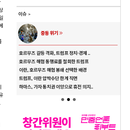
아
상
이슈
일
에
동 위기
AI와 인간
시
를
화, 트럼프 정치·경제 ..
중국 AI, 저가 공세로 글로벌 토
 통행료를 철회한 트럼프
AI 국부펀드 구상 놓고 미국 진
 해협 봉쇄 선택한 배경
AI 데이터센터 반대 투쟁은 새
압박수단 한계 직면
AI의 숨은 환경 비용: 데이터센
통치권 이양으로 휴전 의지..
AI는 어떻게 미국 민주주의를 
시
유
고
이