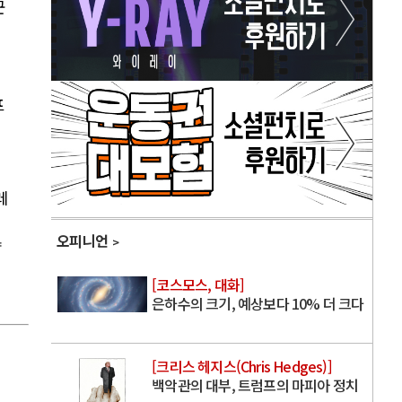
군
프
레
오피니언
략
[코스모스, 대화]
은하수의 크기, 예상보다 10% 더 크다
[크리스 헤지스(Chris Hedges)]
백악관의 대부, 트럼프의 마피아 정치