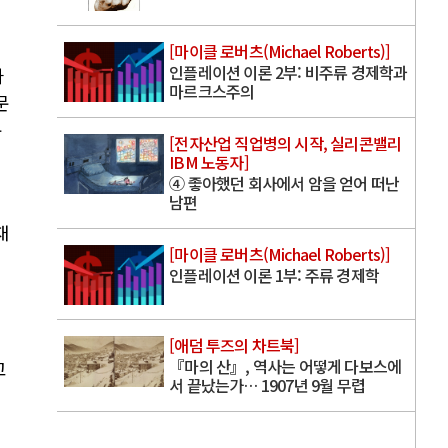
[마이클 로버츠(Michael Roberts)]
인플레이션 이론 2부: 비주류 경제학과
사
마르크스주의
문
문
[전자산업 직업병의 시작, 실리콘밸리
IBM 노동자]
④ 좋아했던 회사에서 암을 얻어 떠난
남편
재
[마이클 로버츠(Michael Roberts)]
인플레이션 이론 1부: 주류 경제학
지
[애덤 투즈의 차트북]
『마의 산』, 역사는 어떻게 다보스에
고
서 끝났는가… 1907년 9월 무렵