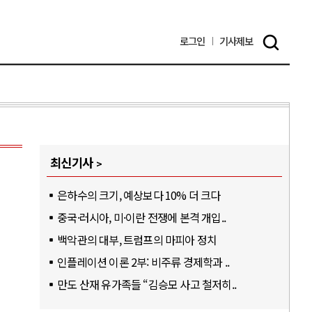
로그인
기사
제보
최신기사
은하수의 크기, 예상보다 10% 더 크다
중국·러시아, 미·이란 전쟁에 본격 개입..
백악관의 대부, 트럼프의 마피아 정치
인플레이션 이론 2부: 비주류 경제학과 ..
만도 산재 유가족들 “김승모 사고 철저히..