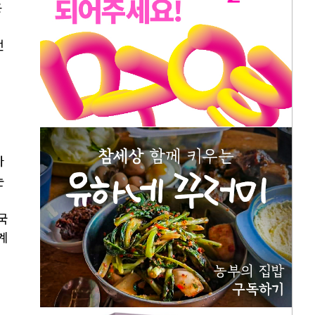
온
전
바
논
국
계