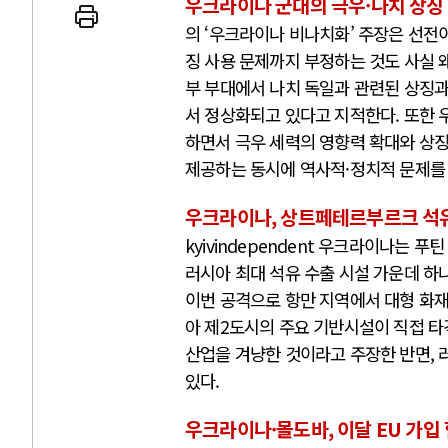
우크라이나 군대의 극우·나치 상징
의 ‘우크라이나 비나치화’ 주장은 선전
징 사용 문제까지 부정하는 것도 사실 왜
부 부대에서 나치 독일과 관련된 상징과
AI와 인간
서 정상화되고 있다고 지적한다. 또한 
하면서 극우 세력의 영향력 확대와 상징
제공하는 동시에 역사적·정치적 문제를
중국 AI, 저가 공세로 글로벌 토큰 시..
AI 국부펀드 구상 놓고 미국 진보진영 ..
우크라이나, 상트페테르부르크 석유
AI 데이터센터 반대 투쟁은 새로운 글로..
kyivindependent 우크라이나
AI의 숨은 환경 비용: 데이터센터 확산..
러시아 최대 석유 수출 시설 가운데 
AI는 어떻게 미국 민주주의를 잠식하고 ..
이번 공격으로 항만 지역에서 대형 화재
아 제2도시의 주요 기반시설이 직접 타
산업을 겨냥한 것이라고 주장한 반면, 
있다.
우크라이나·몰도바, 이달 EU 가입