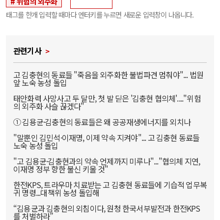
위험의 외주화
태그를 한개 입력할 때마다 엔터키를 누르면 새로운 입력창이 나옵니다.
관련기사
고 김충현의 동료들 "죽음을 외주화한 불법파견 멈춰야"... 법원
앞 노숙 농성 돌입
태안화력 사망사고 두 달만, 첫 발 딛은 '김충현 협의체'...."위험
의 외주화 사슬 끊겠다"
① 김용균·김충현의 동료들은 왜 공공재생에너지를 외치나
"말뿐인 김민석·이재명, 이제 약속 지켜야"... 고 김충현 동료들
노숙 농성 돌입
"고 김용균·김충현과의 약속 언제까지 미루나"..."협의체 지연,
이재명 정부 향한 불신 키울 것"
한전KPS, 트라우마 치료받는 고 김충현 동료들에 기습적 업무복
귀 명령...대책위 농성 돌입해
“김용균과 김충현의 외침이다, 원청 한국서부발전과 한전KPS
를 처벌하라”