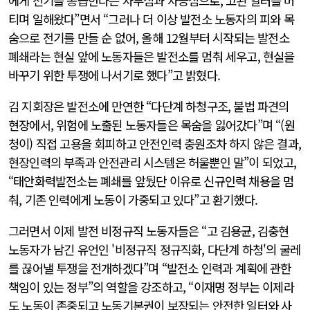
에게 전기를 공급한다는 자부심과 자긍심으로, 고된 일터를 버
티며 일해왔다”면서 “그러나 더 이상 발전소 노동자의 피와 목
숨으로 전기를 만들 순 없어, 올해 12월부터 시작되는 발전소
폐쇄라는 현실 앞에 노동자들은 발전소를 멈춰 세우고, 현실을
바꾸기 위한 투쟁에 나서기로 했다”고 밝혔다.
김 지회장은 발전소에 만연한 “다단계 하청구조, 불법 파견의
현장에서, 위험에 노출된 노동자들은 목숨을 잃어갔다”며 “(원
청이) 직접 고용을 회피하고 안전인력 충원조차 하지 않은 결과,
현장인력의 부족과 안전관리 시스템은 허울뿐인 말”이 되었고,
“태안화력발전소는 폐쇄를 앞뒀단 이유로 신규인력 채용을 멈
춰, 기존 인력에게 노동이 가중되고 있다”고 환기했다.
그러면서 이제 발전 비정규직 노동자들은 “고 김용균, 김충현
노동자가 남긴 유언인 '비정규직 정규직화, 다단계 하청'의 굴레
를 끊어낼 투쟁을 전개하겠다”며 “발전소 인력과 계획에 관한
책임이 있는 정부”의 역할을 강조하고, “이재명 정부는 이제라
도 노동이 존중되고 노동기본권이 보장되는 안전한 일터와 사