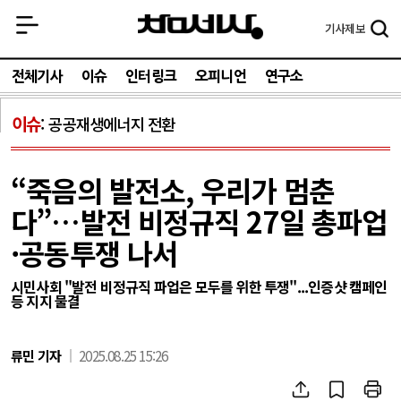
기사
제보
전체기사
이슈
인터링크
오피니언
연구소
이슈
공공재생에너지 전환
“죽음의 발전소, 우리가 멈춘
다”…발전 비정규직 27일 총파업
·공동투쟁 나서
시민사회 "발전 비정규직 파업은 모두를 위한 투쟁"...인증샷 캠페인
등 지지 물결
류민 기자
2025.08.25 15:26