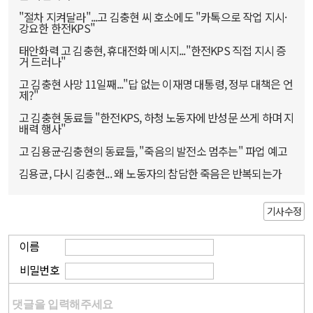
"절차 지켜달라"...고 김충현 씨 호소에도 "카톡으로 작업 지시·
강요한 한전KPS"
태안화력 고 김충현, 휴대전화 메시지..."한전KPS 직접 지시 증
거 드러나"
고 김충현 사망 11일째..."답 없는 이재명 대통령, 정부 대책은 언
제?"
고 김충현 동료들 "한전KPS, 하청 노동자에 반성문 쓰게 하며 지
배력 행사"
고 김용균·김충현의 동료들, "죽음의 발전소 멈추는" 파업 예고
김용균, 다시 김충현... 왜 노동자의 참담한 죽음은 반복되는가
기사수정
이름
비밀번호