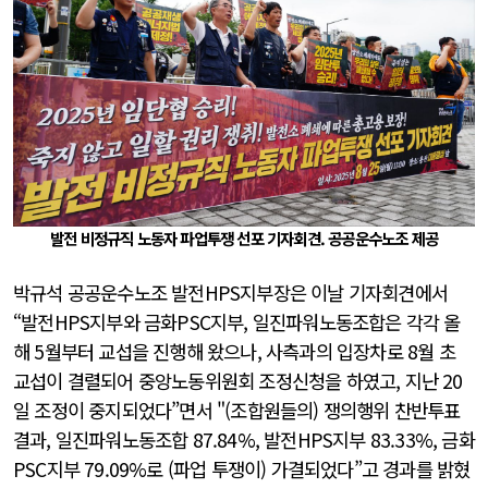
발전 비정규직 노동자 파업투쟁 선포 기자회견. 공공운수노조 제공
박규석 공공운수노조 발전HPS지부장은 이날 기자회견에서
“발전HPS지부와 금화PSC지부, 일진파워노동조합은 각각 올
해 5월부터 교섭을 진행해 왔으나, 사측과의 입장차로 8월 초
교섭이 결렬되어 중앙노동위원회 조정신청을 하였고, 지난 20
일 조정이 중지되었다”면서 "(조합원들의) 쟁의행위 찬반투표
결과, 일진파워노동조합 87.84%, 발전HPS지부 83.33%, 금화
PSC지부 79.09%로 (파업 투쟁이) 가결되었다”고 경과를 밝혔