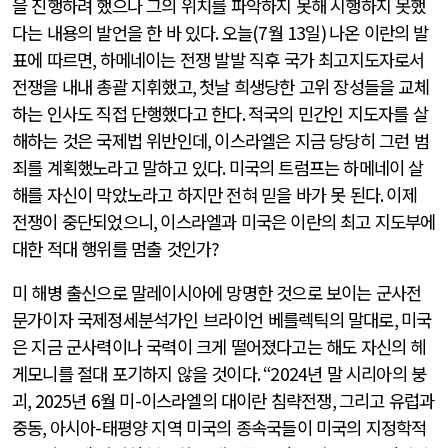
을 진행하려 했으나 그의 위치를 파악하지 못해 시행하지 못했
다는 내용의 발언을 한 바 있다
.
오늘
(7
월
13
일
)
나온 이란의 발
표에 따르면
,
하메네이는 전쟁 발발 직후 국가 최고지도자로서
전쟁을 내내 총괄 지휘했고
,
첫날 희생당한 고위 장성들을 교체
하는 인사도 직접 단행했다고 한다
.
적국의 민간인 지도자를 살
해하는 것은 국제법 위반인데
,
이스라엘은 지금 당당히 그런 범
죄를 계획했노라고 말하고 있다
.
미국의 트럼프는 하메네이 살
해를 자신이 막았노라고 하지만 전혀 믿을 바가 못 된다
.
이제
전쟁이 중단되었으니
,
이스라엘과 미국은 이란의 최고 지도부에
대한 적대 행위를 멈출 것인가
?
미 해병 출신으로 말레이시아에 망명한 것으로 보이는 군사전
문가이자 국제정세분석가인 브라이언 베를렉틱의 말대로
,
미국
은 지금 군사력이나 국력이 크게 떨어졌다고는 해도 자신의 헤
게모니를 절대 포기하지 않을 것이다
. “2024
년 말 시리아의 붕
괴
, 2025
년
6
월 미
-
이스라엘의 대이란 침략전쟁
,
그리고 유럽과
중동
,
아시아
-
태평양 지역 미국의 종속국들이 미국의 지정학적