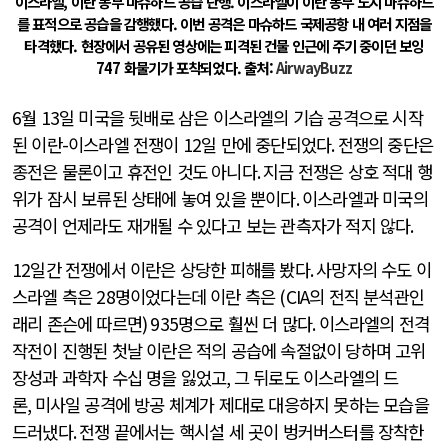
이스라엘, 이란 동부 마슈하드 공습 단행. 이스라엘이 이란 동부 도시 마슈하드
를 표적으로 공습을 감행했다. 이번 공격은 마슈하드 국제공항 내 여러 지점을
타격했다. 현장에서 공유된 영상에는 피격된 건물 인근에 주기 중이던 보잉
747 화물기가 포착되었다. 출처:
AirwayBuzz
6
월
13
일 미국을 뒷배로 삼은 이스라엘의 기습 공격으로 시작
된 이란
-
이스라엘 전쟁이
12
일 만에 중단되었다
.
전쟁의 중단은
종전은 물론이고 휴전인 것도 아니다
.
지금 전쟁은 상호 적대 행
위가 잠시 보류된 상태에 놓여 있을 뿐이다
.
이스라엘과 미국의
공격이 언제라도 재개될 수 있다고 보는 관측자가 적지 않다
.
12
일간 전쟁에서 이란은 상당한 피해를 봤다
.
사망자의 수도 이
스라엘 측은
28
명이었다는데 이란 측은
(CIA
의 전직 분석관인
래리 존슨에 따르면
) 935
명으로 훨씬 더 많다
.
이스라엘의 전격
작전이 진행된 첫날 이란은 적의 공습에 속절없이 당하며 고위
장성과 과학자 수십 명을 잃었고
,
그 뒤로도 이스라엘의 드
론
,
미사일 공격에 방공 체계가 제대로 대응하지 못하는 모습을
드러냈다
.
전쟁 끝에서는 핵시설 세 곳이 벙커버스터를 장착한