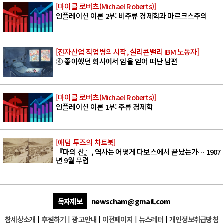
[마이클 로버츠(Michael Roberts)]
인플레이션 이론 2부: 비주류 경제학과 마르크스주의
[전자산업 직업병의 시작, 실리콘밸리 IBM 노동자]
④ 좋아했던 회사에서 암을 얻어 떠난 남편
[마이클 로버츠(Michael Roberts)]
인플레이션 이론 1부: 주류 경제학
[애덤 투즈의 차트북]
『마의 산』, 역사는 어떻게 다보스에서 끝났는가… 1907
년 9월 무렵
독자제보
newscham@gmail.com
참세상소개
|
후원하기
|
광고안내
|
이전페이지
|
뉴스레터
|
개인정보취급방침