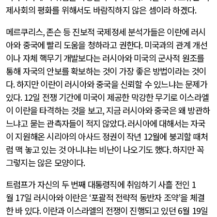
제사회의 평화를 위해서도 바람직하지 않은 셈이라 하겠다
.
메르쿠리스
,
존슨 등 진보적 국제정세 분석가들은 이란에 러시
아와 중국에 빨리 도움을 청하라고 권한다
.
미국과의 관계 개선
이나 자체 핵무기 개발보다는 러시아와 미국의 군사적 원조를
통해 자국의 안보를 확보하는 것이 가장 좋은 방법이라는 것이
다
.
하지만 이란이 러시아와 중국을 신뢰할 수 있느냐는 문제가
있다
. 12
일 전쟁 기간에 미국이 제공한 막강한 무기로 이스라엘
이 이란을 타격하는 것을 보고
,
지금 러시아와 중국은 왜 방관하
느냐고 묻는 관측자들이 적지 않았다
.
러시아에 대해서는 자국
이 지원해온 시리아의 아사드 정권이 작년
12
월에 붕괴할 때처
럼 맥 놓고 있는 것 아니냐는 비난이 나오기도 했다
.
하지만 꼭
그렇지는 않은 모양이다
.
트럼프가 자신의 두 번째 대통령직에 취임하기 사흘 전인
1
월
17
일 러시아와 이란은
‘
포괄적 전략적 동반자 조약
’
을 체결
한 바 있다
.
이란과 이스라엘의 전쟁이 진행되고 있던
6
월
19
일