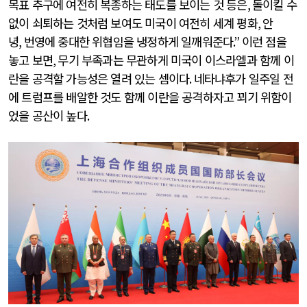
목표 추구에 여전히 복종하는 태도를 보이는 것 등은
,
돌이킬 수
없이 쇠퇴하는 것처럼 보여도 미국이 여전히 세계 평화
,
안
녕
,
번영에 중대한 위협임을 냉정하게 일깨워준다
.”
이런 점을
놓고 보면
,
무기 부족과는 무관하게 미국이 이스라엘과 함께 이
란을 공격할 가능성은 열려 있는 셈이다
.
네타냐후가 일주일 전
에 트럼프를 배알한 것도 함께 이란을 공격하자고 꾀기 위함이
었을 공산이 높다
.