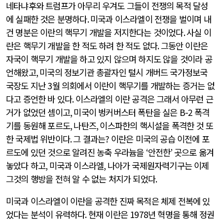
네타냐후와 트럼프가 아무리 우겨도 그들이 전쟁의 목적 달성
에 실패한 것은 분명하다
.
미국과 이스라엘이 전쟁을 벌이며 내
건 명분은 이란의 핵무기 개발을 저지한다는 것이었다
.
사실 이
란은 핵무기 개발을 한 적도 하려 한 적도 없다
.
그동안 이란은
자국이 핵무기 개발을 하고 있지 않으며 하지도 않을 것이라 공
언해왔고
,
미국의 정보기관 총괄자인 털시 개버드 국가정보국
국장도 지난
3
월 의회에서 이란이 핵무기를 개발하는 증거는 없
다고 증언한 바 있다
.
이스라엘의 이란 공격은 그래서 아무런 근
거가 없었던 셈이고
,
미국이 벙커버스터 폭탄을 실은
B-2
폭격
기를 동원해 포르도
,
나탄즈
,
이스파한의 핵시설을 폭격한 것 또
한 국제법 위반이다
.
그 결과는
?
이란은 미국의 공습 이전에 포
르도에 있던 것으로 알려진 농축 우라늄을
‘
안전한
’
곳으로 옮겨
놓았다 하고
,
미국과 이스라엘
,
나아가 국제원자력기구는 이제
그것의 행방을 전혀 알 수 없는 처지가 되었다
.
미국과 이스라엘이 이란을 공격한 진짜 목적은 체제 전복에 있
었다는 분석이 유력하다
.
현재 이란은
1978
년 혁명을 통해 정권