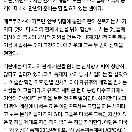
라면
,
이란으로서는 언제 재개될지 모를 이스라엘과 미국의 공
격에 대비해 만반의 준비를 할 필요가 있는 셈이다
.
메르쿠리스에 따르면
,
안보 위협에 놓인 이란의 선택지는 세 가
지다
.
첫째
,
미국과의 관계 개선을 위해 협상에 나서는 것
,
둘째
러시아와 중국의 군사적 지원을 얻는 것
,
셋째 자체적으로 핵무
기를 개발하는 것이 그것이다
.
이 가운데 그는 두 번째 선택을
권한다
.
이란에는 미국과의 관계 개선을 원하는 친서방 세력이 상당히
많다고 알려져 있다
.
과거 독재자 샤의 통치 시절에는 잘 살았으
나 이슬람 혁명 이후 찬밥 신세가 되어 자유주의 개혁을 원하는
사람들이 그들이다
.
자유주의 세력은 현 대통령 마수드 페제시
키안의 당선에도 큰 힘을 보탠 것으로 알려진다
.
하지만 미국과
의 관계 개선에 나서는 것은 이란으로서는 묘혈을 파는 셈이라
고 보는 분석가들이 적지 않다
.
그들은 미국은 그동안 자신이 맺
은 협정을 제대로 지킨 적이 없다는 점을 지적한다
.
이란은 미국
과 핵 협상을 통해
2015
년에 포괄적 공동행동계획
(JCPOA)
을