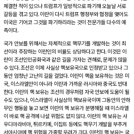
체결한 적이 있으나 트럼프가 일방적으로 파기해 오늘날 서로
갈등을 겪고 있다
.
이란이 다시 트럼프 행정부와 협정을 맺어도
미국은 기어코 그것을 파기하리라는 것이 전문가들 다수의 예
측이다
.
국가 안보를 위해서는 자체적으로 핵무기를 개발하는 것이 최
선이라 주장하는 이란인의 비율도 상당하다고 한다
.
이것은 이
란이 조선인민공화국과 같은 길을 가자는 견해로
,
문제가 많을
수 있다
.
조선은 이제 사실상 핵보유국으로 인정받고 있으나 그
동안 엄청난 고난의 길을 걸었다
.
이란이 핵을 보유하는 것은 미
국
,
이스라엘만이 아니라 이란과 가까운 러시아와 중국도 반대
한다
.
이란의 핵 보유는 조선의 경우처럼 자국 안보에 도움이 될
수도 있으나
,
이스라엘이 사실상의 핵보유국이며 그동안의 안하
무인 행동을 놓고 보면 이란의 핵 보유가 분명해질 때 이스라엘
이 바로 핵 공격에 나설 위험도 없지 않다
.
이란의 핵 보유는 사
우디아라비아
, 튀르키예
,
이집트 등에도 핵무기 개발을 부추겨
서아시아에 핵 위험을 가중할 우려가 크다
.
이란의 핵 보유는 국