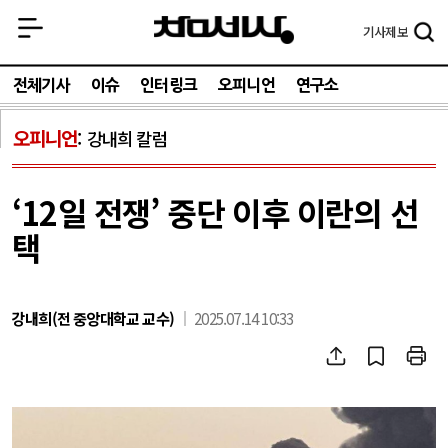
기사
제보
전체기사
이슈
인터링크
오피니언
연구소
오피니언
강내희 칼럼
‘12일 전쟁’ 중단 이후 이란의 선
택
강내희(전 중앙대학교 교수)
2025.07.14 10:33