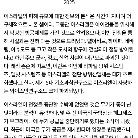
2025
이스라엘의 피해 규모에 대한 정보와 분석은 시간이 지나며 더
구체적으로 나온 셈이다
.
그동안 이스라엘은 아이언돔을 위시해
서 막강한 방공체제를 가진 것으로 알려졌으나
,
이번 전쟁을 통
해 사실과는 전혀 다른 것으로 드러났다
.
텔아비브
,
하이파
,
네바
팀
,
아슈도드 등 크고 작은 도시와 항구에 건설되어 철통 방어된
다고 하던 주요 군사
,
정보
,
산업 시설이 대규모로 파괴된 것이
다
.
래리 존슨에 따르면
,
이란은 이번에 라파엘 방위 시스템
즈
,
엘빗 시스템즈 등 이스라엘의 첨단 방위산업체를 대거 초토
화했다고 한다
.
세계
5
대 기초과학연구소로 이스라엘이 자랑하
는 와이즈만연구소도 크게 파괴되었다
.
이스라엘이 전쟁을 중단할 수밖에 없었던 것은 무기가 동이 난
탓이라는 분석이 유력하다
.
몇 주 전 미국의 국방장관 헤그세스
가 우크라이나에 무기 공급을 중단하기로 했다는 소식이 나왔
다
.
최근에 미국은 무기 공급을 재개한다며 입장을 변경했으나
군사전문가들은 미국이 무기를 이전 수준만큼 제공하기는 쉽지