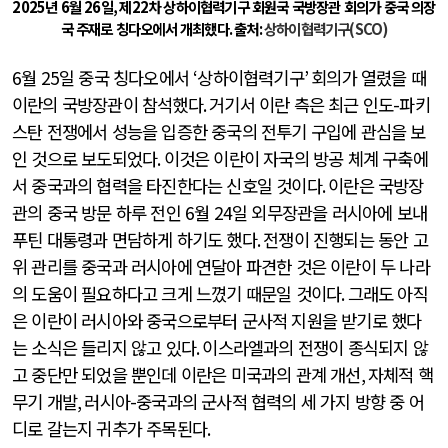
2025
년
6
월
26
일
,
제
22
차 상하이협력기구 회원국 국방장관 회의가 중국 의장
국 주재로 칭다오에서 개최했다
.
출처
:
상하이협력기구
(SCO)
6
월
25
일 중국 칭다오에서
‘
상하이협력기구
’
회의가 열렸을 때
이란의 국방장관이 참석했다
.
거기서 이란 측은 최근 인도
-
파키
스탄 전쟁에서 성능을 입증한 중국의 전투기 구입에 관심을 보
인 것으로 보도되었다
.
이것은 이란이 자국의 방공 체계 구축에
서 중국과의 협력을 타진한다는 신호일 것이다
.
이란은 국방장
관의 중국 방문 하루 전인
6
월
24
일 외무장관을 러시아에 보내
푸틴 대통령과 면담하게 하기도 했다
.
전쟁이 진행되는 동안 고
위 관리를 중국과 러시아에 연달아 파견한 것은 이란이 두 나라
의 도움이 필요하다고 크게 느꼈기 때문일 것이다
.
그래도 아직
은 이란이 러시아와 중국으로부터 군사적 지원을 받기로 했다
는 소식은 들리지 않고 있다
.
이스라엘과의 전쟁이 종식되지 않
고 중단만 되었을 뿐인데 이란은 미국과의 관계 개선
,
자체적 핵
무기 개발
,
러시아
-
중국과의 군사적 협력의 세 가지 방향 중 어
디로 갈는지 귀추가 주목된다
.