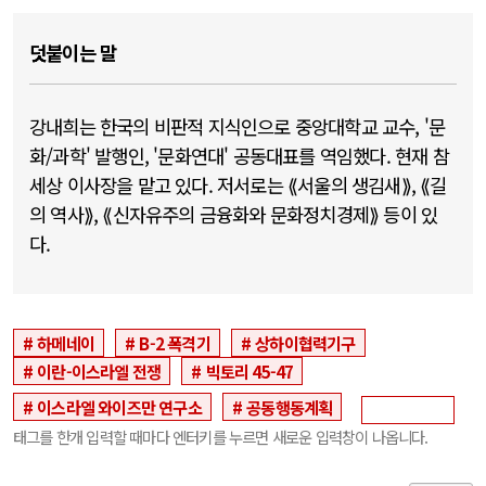
덧붙이는 말
강내희는 한국의 비판적 지식인으로 중앙대학교 교수, '문
화/과학' 발행인, '문화연대' 공동대표를 역임했다. 현재 참
세상 이사장을 맡고 있다. 저서로는 ⟪서울의 생김새⟫, ⟪길
의 역사⟫, ⟪신자유주의 금융화와 문화정치경제⟫ 등이 있
다.
하메네이
B-2 폭격기
상하이협력기구
이란-이스라엘 전쟁
빅토리 45-47
이스라엘 와이즈만 연구소
공동행동계획
태그를 한개 입력할 때마다 엔터키를 누르면 새로운 입력창이 나옵니다.