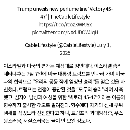
Trump unveils new perfume line ‘Victory 45-
47’ | TheCableLifestyle
https://t.co/rcozXWPJ6x
pic.twitter.com/NXdJDOWJqH
— CableLifestyle (@CableLifestyle)
July 1,
2025
이스라엘과 미국의 평가는 예상대로 정반대다
.
이스라엘 총리
네타냐후는
7
월
7
일에 미국 대통령 트럼프를 만나러 가며 미국
과의 협력으로
“
우리의 공동 적에 엄청난 승리
”
를 얻은 것을 자
찬했다
.
트럼프는 전쟁이 중단된 것을
“
모두의 승리
”
라며 자축
했고
,
심지어 남성과 여성을 위한
‘
빅토리
45-47’
이라는 이름의
향수까지 출시한 것으로 알려진다
.
향수에다 자기의 신체 부위
냄새를 섞었노라 선전한다고 하니
,
트럼프의 과대망상증
,
우스
꽝스러움
,
저질스러움은 끝이 안 보일 정도다
.