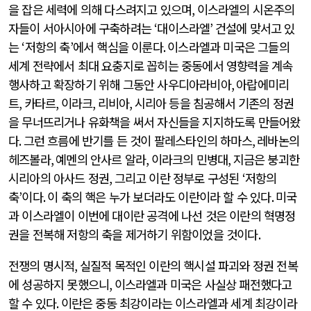
을 잡은 세력에 의해 다스려지고 있으며
,
이스라엘의 시온주의
자들이 서아시아에 구축하려는
‘
대이스라엘
’
건설에 맞서고 있
는
‘
저항의 축
’
에서 핵심을 이룬다
.
이스라엘과 미국은 그들의
세계 전략에서 최대 요충지로 꼽히는 중동에서 영향력을 계속
행사하고 확장하기 위해 그동안 사우디아라비아
,
아랍에미리
트
,
카타르
,
이라크
,
리비아
,
시리아 등을 침공해서 기존의 정권
을 무너뜨리거나 유화책을 써서 자신들을 지지하도록 만들어왔
다
.
그런 흐름에 반기를 든 것이 팔레스타인의 하마스
,
레바논의
헤즈볼라
,
예멘의 안사르 알라
,
이라크의 민병대
,
지금은 붕괴한
시리아의 아사드 정권
,
그리고 이란 정부로 구성된
‘
저항의
축
’
이다
.
이 축의 핵은 누가 보더라도 이란이라 할 수 있다
.
미국
과 이스라엘이 이번에 대이란 공격에 나선 것은 이란의 혁명정
권을 전복해 저항의 축을 제거하기 위함이었을 것이다
.
전쟁의 명시적
,
실질적 목적인 이란의 핵시설 파괴와 정권 전복
에 성공하지 못했으니
,
이스라엘과 미국은 사실상 패전했다고
할 수 있다
.
이란은 중동 최강이라는 이스라엘과 세계 최강이라