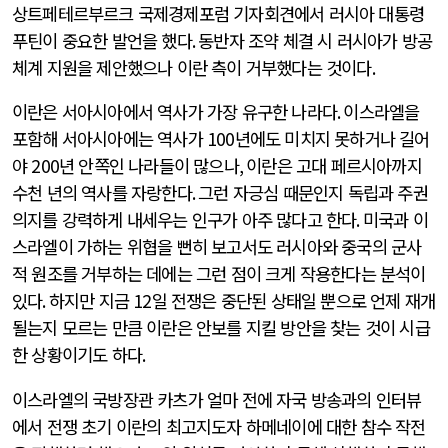
상트페테르부르크 국제경제포럼 기자회견에서 러시아 대통령
푸틴이 중요한 발언을 했다
.
동반자 조약 체결 시 러시아가 방공
체계 지원을 제안했으나 이란 측이 거부했다는 것이다
.
이란은 서아시아에서 역사가 가장 유구한 나라다
.
이스라엘을
포함해 서아시아에는 역사가
100
년에도 미치지 못하거나 길어
야
200
년 안쪽인 나라들이 많으나
,
이란은 고대 페르시아까지
수천 년의 역사를 자랑한다
.
그런 자긍심 때문인지 독립과 주권
의지를 강력하게 내세우는 인구가 아주 많다고 한다
.
미국과 이
스라엘이 가하는 위협을 뻔히 보고서도 러시아와 중국의 군사
적 원조를 거부하는 데에는 그런 점이 크게 작용한다는 분석이
있다
.
하지만 지금
12
일 전쟁은 중단된 상태일 뿐으로 언제 재개
될는지 모르는 만큼 이란은 안보를 지킬 방안을 찾는 것이 시급
한 상황이기도 하다
.
이스라엘의 국방장관 카츠가 얼마 전에 자국 방송과의 인터뷰
에서 전쟁 초기 이란의 최고지도자 하메네이에 대한 참수 작전