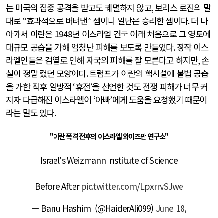
는 미국의 집중 공격을 받고도 궤멸하지 않고
,
보리스 로진의 말
대로
“
효과적으로 버텨낸
”
셈이니 일단은 승리한 셈이다
.
더 나
아가서 이란은
1948
년 이스라엘 건국 이래 처음으로 그 영토에
대규모 공습을 가해 엄청난 피해를 보도록 만들었다
.
정작 이스
라엘인들은 검열로 인해 자국의 피해를 잘 모른다고 하지만
,
손
실이 정말 컸던 모양이다
.
트럼프가 이란의 핵시설에 불법 공습
을 가한 직후 일방적
‘
휴전
’
을 선언한 것도 전쟁 피해가 너무 커
지자 다급해진 이스라엘이
‘
아빠
’
에게 도움을 요청했기 때문이
라는 말도 있다
.
"이란 폭격 전후의 이스라엘 와이즈만 연구소"
Israel's Weizmann Institute of Science
Before After
pic.twitter.com/LpxrrvSJwe
— Banu Hashim (@HaiderAli099)
June 18,