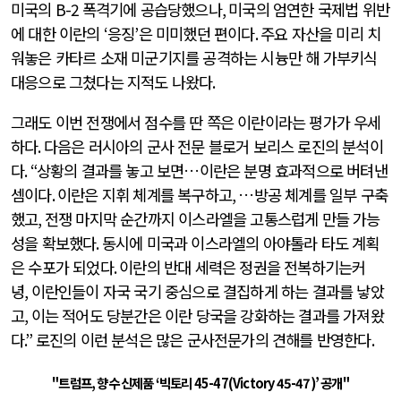
미국의
B-2
폭격기에 공습당했으나
,
미국의 엄연한 국제법 위반
에 대한 이란의
‘
응징
’
은 미미했던 편이다
.
주요 자산을 미리 치
워놓은 카타르 소재 미군기지를 공격하는 시늉만 해 가부키식
대응으로 그쳤다는 지적도 나왔다
.
그래도 이번 전쟁에서 점수를 딴 쪽은 이란이라는 평가가 우세
하다
.
다음은 러시아의 군사 전문 블로거 보리스 로진의 분석이
다
. “
상황의 결과를 놓고 보면…이란은 분명 효과적으로 버텨낸
셈이다
.
이란은 지휘 체계를 복구하고
,
…방공 체계를 일부 구축
했고
,
전쟁 마지막 순간까지 이스라엘을 고통스럽게 만들 가능
성을 확보했다
.
동시에 미국과 이스라엘의 아야톨라 타도 계획
은 수포가 되었다
.
이란의 반대 세력은 정권을 전복하기는커
녕
,
이란인들이 자국 국기 중심으로 결집하게 하는 결과를 낳았
고
,
이는 적어도 당분간은 이란 당국을 강화하는 결과를 가져왔
다
.”
로진의 이런 분석은 많은 군사전문가의 견해를 반영한다
.
"트럼프, 향수 신제품 ‘빅토리 45-47(Victory 45-47)’ 공개"