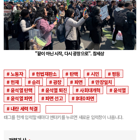
"끝이 아닌 시작, 다시 광장으로". 참세상
노동자
헌법재판소
탄핵
시민
평등
헌재
승리
광장
파면
만장일치
윤석열 탄핵
윤석열 퇴진
사회대개혁
윤석열
윤석열 파면
파면 선고
8대0 파면
내란 세력 척결
태그를 한개 입력할 때마다 엔터키를 누르면 새로운 입력창이 나옵니다.
관련기사