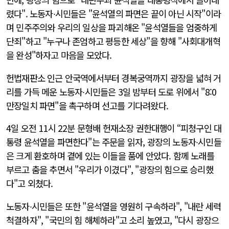
렸다". 노동자∙시민들은 "윤석열의 파면은 끝이 아닌 시작"이라
며 민주주의와 우리의 일상을 파괴해온 "윤석열들을 엄중하게
단죄"하고 "누구나 존엄하고 평등한 세상"을 향해 "사회대개혁
을 완성"하자고 마음을 모았다.
헌법재판소 인근 안국역에서부터 경복궁역까지 광장을 넓혀 거
리를 가득 메운 노동자∙시민들은 3일 밤부터 도로 위에서 "8:0
만장일치 파면"을 촉구하며 선고를 기다려왔다.
4일 오전 11시 22분 문형배 헌재소장 권한대행이 “피청구인 대
통령 윤석열을 파면한다"는 주문을 읽자, 광장의 노동자∙시민들
은 크게 환호하며 곁에 있는 이들을 품에 안았다. 함께 노래를
부르고 춤을 추면서 "우리가 이겼다", "광장의 힘으로 승리했
다"고 외쳤다.
노동자∙시민들은 또한 "윤석열을 영원히 구속하라", "내란 세력
척결하자", "국민의 힘 해체하라"고 소리 높였고, "다시 광장으