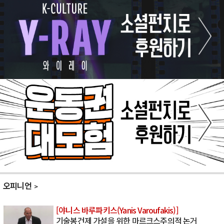
오피니언
[야니스 바루파키스(Yanis Varoufakis)]
기술봉건제 가설을 위한 마르크스주의적 논거