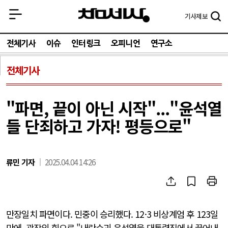
기사
제보
전체기사
이슈
인터링크
오피니언
연구소
전체기사
"파면, 끝이 아닌 시작"..."윤석열
들 단죄하고 가자! 평등으로"
류민 기자
2025.04.04 14:26
만장일치 파면이다. 민중이 승리했다. 12·3 비상계엄 후 123일
만에, 광장의 힘으로 "내란수괴 윤석열을 대통령직에서 끌어내