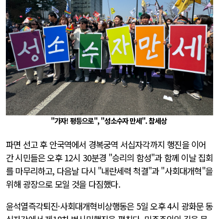
"가자! 평등으로", "성소수자 만세". 참세상
파면 선고 후 안국역에서 경복궁역 서십자각까지 행진을 이어
간 시민들은 오후 12시 30분경 "승리의 함성"과 함께 이날 집회
를 마무리하고, 다음날 다시 "내란세력 척결"과 "사회대개혁"을
위해 광장으로 모일 것을 다짐했다.
윤석열즉각퇴진·사회대개혁비상행동은 5일 오후 4시 광화문 동