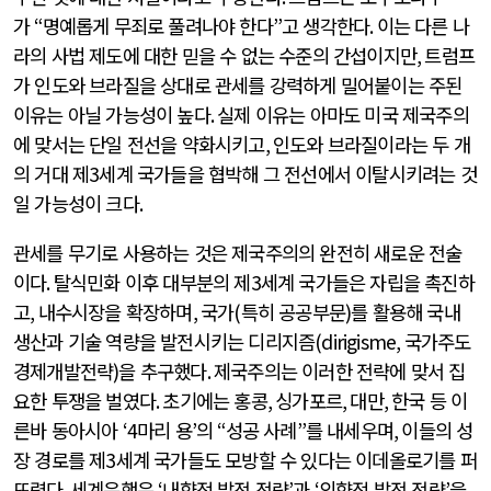
가
“
명예롭게 무죄로 풀려나야 한다
”
고 생각한다
.
이는 다른 나
라의 사법 제도에 대한 믿을 수 없는 수준의 간섭이지만
,
트럼프
가 인도와 브라질을 상대로 관세를 강력하게 밀어붙이는 주된
이유는 아닐 가능성이 높다
.
실제 이유는 아마도 미국 제국주의
에 맞서는 단일 전선을 약화시키고
,
인도와 브라질이라는 두 개
의 거대 제
3
세계 국가들을 협박해 그 전선에서 이탈시키려는 것
일 가능성이 크다
.
관세를 무기로 사용하는 것은 제국주의의 완전히 새로운 전술
이다
.
탈식민화 이후 대부분의 제
3
세계 국가들은 자립을 촉진하
고
,
내수시장을 확장하며
,
국가
(
특히 공공부문
)
를 활용해 국내
생산과 기술 역량을 발전시키는 디리지즘
(dirigisme,
국가주도
경제개발전략
)
을 추구했다
.
제국주의는 이러한 전략에 맞서 집
요한 투쟁을 벌였다
.
초기에는 홍콩
,
싱가포르
,
대만
,
한국 등 이
른바 동아시아
‘4
마리 용
’
의
“
성공 사례
”
를 내세우며
,
이들의 성
장 경로를 제
3
세계 국가들도 모방할 수 있다는 이데올로기를 퍼
뜨렸다
.
세계은행은
‘
내향적 발전 전략
’
과
‘
외향적 발전 전략
’
을