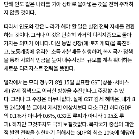
단해 인도 같은 나라를 기아 상태로 몰아넣는 것을 전혀 주저하
지 않을 것이다
.
따라서 인도와 같은 나라가 해야 할 일은 발전 전략 자체를 전환
하는 것이다
.
그러나 이것은 단순히 과거의 디리지즘으로 돌아
가자는 의미가 아니다
.
대신 농업 성장
(
예
:
토지개혁
)
을 촉진하
고
,
노동계층에 유리한 소득 재분배를 실행하며
,
복지국가 정책
을 통해 사회적 임금을 높여 내수시장의 규모를 계속 확대하는
새로운 디리지스트 전략을 뜻한다
.
일각에서는 모디 정부가
8
월
15
일 발표한
GST(
상품
·
서비스
세
)
감세 정책으로 이러한 방향을 추진한다고 주장할 수 있
다
.
그러나 그 주장은 터무니없다
.
실제
GST
감세 혜택은
,
내가
8
월
24
일에 쓴 글에서 제시한 예상치보다 다소 크긴 하다
(GDP
의
0.1%
가 아니라
0.6%, 0.32
조 루피가 아니라
1.95
조 루
피
).
하지만 그것조차도 극히 보잘것없다
.
복지국가 중심의 대안
적 발전 전략을 실현하기 위해서는
GDP
의 최소
10%
에 해당하