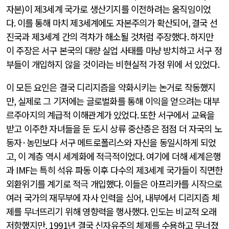
자본
)
이 제
3
세계 국가로 생산기지를 이전하려는 움직임이었
다
.
이를 통해 마치 제
3
세계에도 자본주의가 확산되어
,
결국 선
진국과 제
3
세계 간의 격차가 해소될 것처럼 주장했다
.
하지만
이 주장은 서구 본국의 대량 실업 사태를 마냥 방치하고 서구 정
부들이 개입하지 않을 것이라는 비현실적 가정 위에 서 있었다
.
이 모든 요인은 결국 디리지즘을 약화시키는 논거로 작동했지
만
,
실제로 그 기저에는 글로벌화를 통해 이익을 얻으려는 대부
르주아지의 계급적 이해관계가 있었다
.
또한 서구에서 교육을
받고 이주한 자녀들을 둔 도시 상류 중산층은 점점 더 자국의 노
동자
·
농민보다 서구 메트로폴리스와 자신을 동일시하게 되었
고
,
이 계층 역시 세계화에 적극적이었다
.
여기에 더해 세계은행
과
IMF
는 특히 석유 파동 이후 다수의 제
3
세계 국가들이 직면한
외환위기를 계기로 적극 개입했다
.
이들은 아프리카를 시작으로
여러 국가의 재무부에 자사 인력을 심어
,
내부에서 디리지즘 체
제를 무너뜨리기 위해 영향력을 행사했다
.
인도는 비교적 오래
저항했지만
, 1991
년 결국 신자유주의 체제를 수용하고 무너졌