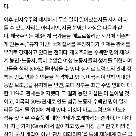
다
.
이후 신자유주의 체제에서 무슨 일이 일어났는지를 자세히 다
룰 수 있는 자리는 아니지만
,
지금 분명한 사실은 다음과 같
다
.
제국주의는 제
3
세계 국가들을 메트로폴리탄 시장에 의존하
게 만든 뒤
, “
규칙 기반
”
국제질서를 주장하다가 이제는 관세를
무기로 강제하고 있다는 점이다
.
제국주의는 수백만 명의 제
3
세
계 농민
·
노동자
,
특히 수많은 여성 노동자들의 생계를 위협하며
그들을 실직 상태로 몰아넣을 수 있다
.
실제로 트럼프의 관세 정
책은 인도 면화 농민들을 직격하고 있다
.
미국은 여전히 막대한
농업 보조금을 유지하는 반면
,
모디 정부는 최근 수입 면화에 대
한
11%
의 관세를 폐지했다
.
그 결과 농민 자살은 더 늘어날 것
이고
,
미국의
50%
관세로 인도 섬유 노동자 수백만 명이 일자
리를 잃게 될 위험에 처해 있다
.
이것이 바로 트럼프의 인도산
섬유 및 의류 수출품에 대한 관세가 초래하려는 결과다
.
더 나아
가
,
지금 가자
(Gaza)
에서 벌어지고 있는 가장 끔찍한 형태의 참
상이
,
군사 개입이 아닌
‘
관세 테러리즘
’
을 통해 제
3
세계 다른 국