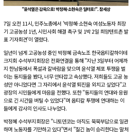
"윤석열은 감옥으로! 박정혜·소현숙은 일터로!". 참세상
7일 오전 11시, 민주노총에서 '박정혜·소현숙 여성노동자 최장
기 고공농성 1년, 시민사회 해결 촉구 및 1박 2일 희망텐트촌 발
표 기자회견'이 열렸다.
일년이 넘게 고공농성 중인 박정혜 금속노조 한국옵티칼하이테
크지회 수석부지회장은 전화연결을 통해 "지난 3일부터 어제까
지 한남동에서 폭설과 칼바람을 맞으며 윤석열 체포 투쟁을 벌
이는 동지들을 봤다, 너무 안타깝고 속상했다. 저희들도 고공 농
성만 아니었다면 그 자리에서 윤석열 퇴진을 외치고 싶었다"고
광장의 시민들에게 마음을 전했다. 또한 "동지들의 연대와 응원
으로 긴 시간을 버틸 수 있었다"며 옵티칼 투쟁에 연대하는 이
들에게 감사의 인사도 나누었다.
박정혜 수석부지회장은 "니토덴코는 아직도 묵묵부답으로 일관
하며 노동자를 기만하고 있다"면서 "질긴 놈이 승리한다는 말처