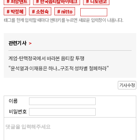
희망텐트
한국옵티칼하이테크
니토덴코
박정혜
소현숙
nitto
태그를 한개 입력할 때마다 엔터키를 누르면 새로운 입력창이 나옵니다.
관련기사
계엄-탄핵정국에서 바라본 옵티칼 투쟁
"윤석열과 이재용은 하나...구조적 성차별 철폐하라"
기사수정
이름
비밀번호