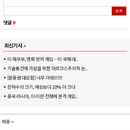
등록
댓글
0
최신기사
미 재무부, 엔화 방어 개입…미 국채 대..
기술봉건제 가설을 위한 마르크스주의적 논..
[운동권 대모험] 너무 더워!!!!!!!
은하수의 크기, 예상보다 10% 더 크다
중국·러시아, 미·이란 전쟁에 본격 개입..
이슈