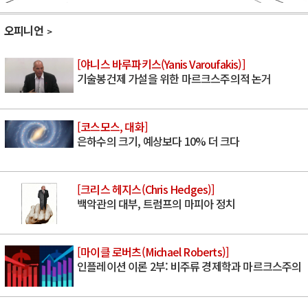
오피니언
[야니스 바루파키스(Yanis Varoufakis)]
기술봉건제 가설을 위한 마르크스주의적 논거
[코스모스, 대화]
은하수의 크기, 예상보다 10% 더 크다
[크리스 헤지스(Chris Hedges)]
백악관의 대부, 트럼프의 마피아 정치
[마이클 로버츠(Michael Roberts)]
인플레이션 이론 2부: 비주류 경제학과 마르크스주의