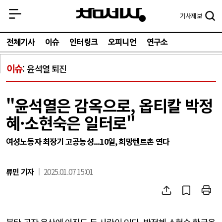
기사
제보
전체기사
이슈
인터링크
오피니언
연구소
이슈
윤석열 퇴진
"윤석열은 감옥으로, 옵티칼 박정
혜·소현숙은 일터로"
여성노동자 최장기 고공농성...10일, 희망텐트촌 연다
류민 기자
2025.01.07 15:01