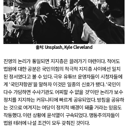
출처: Unsplash, Kyle Cleveland
진영의 논리가 통일되면 지지층은 끌려가기 마련이다
.
적어도
법원에 대한 공분은 국민의힘의 적극적 지지층 사이에선 일치
된 정서였다고 볼 수 있다
.
극우 유튜브 운영자들이 시청자들에
게
‘
국민저항권
’
을 말하자 이것은 일종의 신호가 됐다
. ‘
국민이
다수 가담하면 수사기관도 어찌할 수 없을 것
’
이란 논리가 보수
정치를 지지하는 커뮤니티에 빠르게 공유되었다
.
방침을 공유하
는 것으로 여겨지는 여당이 정치적 배경이 돼줄 거라는 믿음도
작동했다
.
이런 상황에 윤석열이 구속되었다
.
맹동주의자들이
법원 테러에 나설 조건이 모두 갖춰진 것이다
.