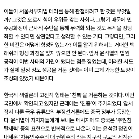
이들이 서울서부지법 테러를 통해 관철하려고 한 것은 무엇일
까
?
그것은 오로지 힘이 우위를 갖는 사회다
.
그렇기 때문에 민
주공화정이 군사적 수단을 통해 무력화 되는 것도 목적을 정당
화할 수 있다면 상관없다고 생각할 수 있는 거다
.
그렇다면
,
그러
한 비전은 어떻게 형성되었는가
?
이를 알기 위해서는 거대한 백
래쉬의 형성 과정을 짚지 않으면 안 된다
.
앞서 윤석열의 법원
공격이 이번 사태의 기원이 됐다는 점을 짚었는데
,
이러한 시도
가 실제 일정 정도 성공을 거둔 것에는 이미 그게 가능한 토양이
조성돼 있었기 때문이다
.
한국적 색깔론의 고전적 형태는
‘
친북
’
을 거론하는 것이다
.
이번
국면에서 확인되고 있지만 근래에는
‘
친중
’
이 추가되었다
.
앞서
잠시 다룬 극우 유튜브의 부정선거론에도 중국 정부가 등장한
다
.
윤석열이 지지자들에게 보내는 메시지에도 중국은
‘
주권침
탈세력
’
등의 표현으로 반복적으로 나온다
.
이는 윤석열 정권이
내세운
‘
자유민주주의 대 권위주의
’
라는 지구적 규모의 세계관