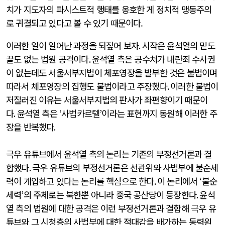
치가 지도자의 파시스트적 행태를 옹호한 게 정치적 맹동주의
로 귀결되고 있다고 볼 수 있기 때문이다.
이러한 일이 일어난 과정을 되짚어 보자
.
시작은 윤석열의 밑도
끝도 없는 법원 공격이다
.
윤석열 측은 공수처가 내란죄 수사권
이 없는데도 서울서부지법이 체포영장을 발부한 것은 불법이며
따라서 체포영장의 집행도 불법이라고 주장했다
.
이러한 불법이
저질러진 이유는 서울서부지법의 판사가 좌편향이기 때문이
다
.
윤석열 측은
‘
사법카르텔
’
이라는 표현까지 동원해 이러한 주
장을 반복했다
.
극우 유튜브에서 윤석열 측의 논리는 기존의 부정선거론과 결
합했다
.
극우 유튜브의 부정선거론은 선관위와 사법부에 불순세
력이 개입하고 있다는 논리를 핵심으로 한다
.
이 논리에서
‘
불순
세력
’
의 주체로는 북한뿐 아니라 중국 공산당이 등장한다
.
윤석
열 측의 법원에 대한 공격은 이런 부정선거론과 결합해 극우 유
튜브와 그 시청층의 사법부에 대한 적대감을 배가하는 동력원