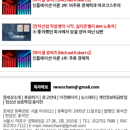
인플레이션 이론 2부: 비주류 경제학과 마르크스주의
[전자산업 직업병의 시작, 실리콘밸리 IBM 노동자]
④ 좋아했던 회사에서 암을 얻어 떠난 남편
[마이클 로버츠(Michael Roberts)]
인플레이션 이론 1부: 주류 경제학
독자제보
newscham@gmail.com
참세상소개
|
후원하기
|
광고안내
|
이전페이지
|
뉴스레터
|
개인정보취급방침
|
청소년 보호책임:홍석만
참세상 등록번호: 서울 아 00111 | 등록일자: 2005년 11월 8일 | 발행인: 홍석만
| 편집인: 홍석만
서울
시 마포구 양화로8길 17-28, 2층 2015호
| TEL: (02)701-7688 | FAX:
(02)701-7112 |
E-mail:
newscham@gmail.com