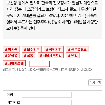
보신당 등에서 일하며 한국의 진보정치가 현실적 대안으로
자리 잡는 데 조금이라도 보탬이 되고자 했으나 무엇이 잘
못됐는지 기대만큼 잘되지 않았다. 지은 책으로는 ⟪저쪽이
싫어서 투표하는 민주주의⟫, ⟪냉소 사회⟫, ⟪레닌을 사랑한
오타쿠⟫ 등이 있다.
파시즘
보수언론
국민의힘
극우유튜브
윤석열
폭동
서울서부지법
난입
사법카르텔
태그를 한개 입력할 때마다 엔터키를 누르면 새로운 입력창이 나옵니다.
기사수정
이름
비밀번호