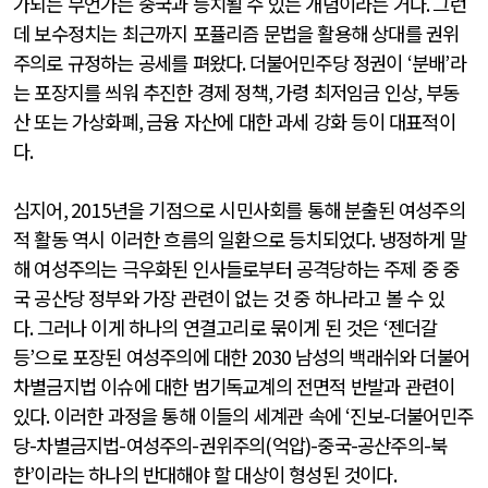
가되는 무언가는 중국과 등치될 수 있는 개념이라는 거다
.
그런
데 보수정치는 최근까지 포퓰리즘 문법을 활용해 상대를 권위
주의로 규정하는 공세를 펴왔다
.
더불어민주당 정권이
‘
분배
’
라
는 포장지를 씌워 추진한 경제 정책
,
가령 최저임금 인상
,
부동
산 또는 가상화폐
,
금융 자산에 대한 과세 강화 등이 대표적이
다
.
심지어
, 2015
년을 기점으로 시민사회를 통해 분출된 여성주의
적 활동 역시 이러한 흐름의 일환으로 등치되었다
.
냉정하게 말
해 여성주의는 극우화된 인사들로부터 공격당하는 주제 중 중
국 공산당 정부와 가장 관련이 없는 것 중 하나라고 볼 수 있
다
.
그러나 이게 하나의 연결고리로 묶이게 된 것은
‘
젠더갈
등
’
으로 포장된 여성주의에 대한
2030
남성의 백래쉬와 더불어
차별금지법 이슈에 대한 범기독교계의 전면적 반발과 관련이
있다
.
이러한 과정을 통해 이들의 세계관 속에
‘
진보
-
더불어민주
당
-
차별금지법
-
여성주의
-
권위주의
(
억압
)-
중국
-
공산주의
-
북
한
’
이라는 하나의 반대해야 할 대상이 형성된 것이다
.