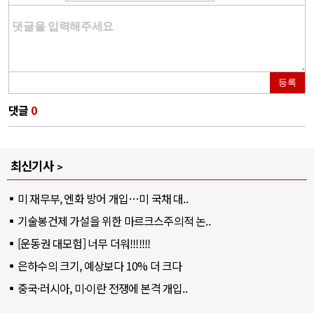
등록
댓글
0
최신기사
미 재무부, 엔화 방어 개입…미 국채 대..
기술봉건제 가설을 위한 마르크스주의적 논..
[운동권 대모험] 너무 더워!!!!!!!
은하수의 크기, 예상보다 10% 더 크다
중국·러시아, 미·이란 전쟁에 본격 개입..