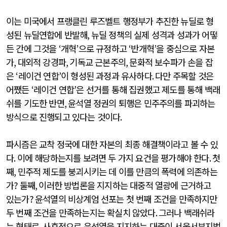
이는 미국에서 프랭클린 루즈벨트 행정부가 추진한 뉴딜로 형
성된 뉴딜연합에 반발해
,
뉴딜 정책의 실제 성격과 성과가 어떻
든 간에 그것을
‘
개혁
’
으로 규정하고
‘
반개혁
’
을 중심으로 자본
가
,
대외적 강경파
,
기독교 근본주의
,
문화적 보수파가 손을 잡
은
‘
레이건 연합
’
이 형성된 과정과 유사하다
.
다만 주목할 것은
어쨌든
‘
레이건 연합
’
은 선거를 통해 집권했고 제도를 통해 백래
쉬를 기도한 반면
,
윤석열 정권의 퇴행은 민주주의를 파괴하는
방식으로 진행되고 있다는 것이다
.
파시즘은 교착 정국에 대한 자본의 최종 해결책이라고 볼 수 있
다
.
이에 해당하는지를 보려면 두 가지 요건을 평가해야 한다
.
첫
째
,
민주적 제도를 붕괴시키는 데 이를 만큼의 폭력에 의존하는
가
?
둘째
,
이러한 방법론을 지지하는 대중적 열광에 근거하고
있는가
?
윤석열의 비상계엄 선포는 첫 번째 조건을 만족하지만
두 번째 조건을 만족하는지는 확실치 않았다
.
그러나 백래쉬라
는 형태로
,
사후적으로 윤석열을 지지하는 대중이 서울서부지법