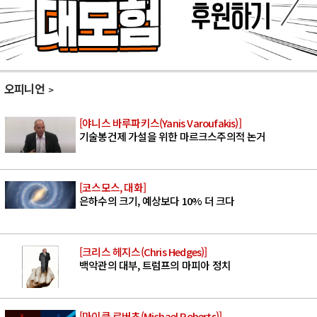
오피니언
[야니스 바루파키스(Yanis Varoufakis)]
기술봉건제 가설을 위한 마르크스주의적 논거
[코스모스, 대화]
은하수의 크기, 예상보다 10% 더 크다
[크리스 헤지스(Chris Hedges)]
백악관의 대부, 트럼프의 마피아 정치
[마이클 로버츠(Michael Roberts)]