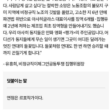
다
.
사람답게 살고 싶다
’
는 절박한 소망은 노동조합의 불모지 구
미 지역에 비정규직 노조의 깃발을 올렸고
,
고소한 지
6
년 만에
파견법 위반으로 아사히글라스 대표이사를 징역
6
개월
·
집행유
예
2
년에 처하는 제조업 최초 징역형을 만들어내기도 했습니
다
.
우리 아사히 동지들은 만화 영화
<
짱가
>
의 주인공입니다
.
어
디선가 동지들에게 무슨 일이 생기면 그곳이 어디든 달려가는
멋진 연대의 들꽃입니다
.
들꽃처럼 연대도 한 번 하면 승리할 때
까지 끈질기게 합니다
.”
-
유흥희
,
비정규직이제그만공동투쟁 집행위원장
덧붙이는 말
연정은 르포작가이다.