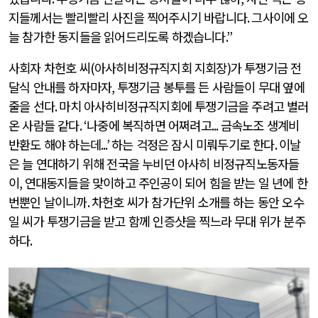
지들께서는 빨리빨리 사진을 찍어주시기 바랍니다
.
그사이에 오
늘 참가한 동지들을 읽어드리도록 하겠습니다
.”
사회자 차헌호 씨
(
아사히비정규직지회 지회장
)
가 투쟁기금 전
달식 안내를 하자마자
,
투쟁기금 봉투를 든 사람들이 무대 옆에
줄을 선다
.
마치 아사히비정규직지회에 투쟁기금을 주려고 별러
온 사람들 같다
. ‘
나중에 복직하면 어쩌려고
...
금속노조 생계비
반환도 해야 하는데
...’
하는 걱정은 잠시 미뤄두기로 한다
.
이날
은 늘 연대하기 위해 전국을 누비던 아사히 비정규직노동자들
이
,
연대동지들을 맞이하고 주인공이 되어 힘을 받는 일 년에 한
번뿐인 날이니까
.
차헌호 씨가 참가단위 소개를 하는 동안 오수
일 씨가 투쟁기금을 받고 함께 인증샷을 찍느라 무대 위가 분주
하다
.