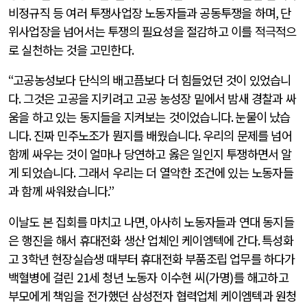
비정규직 등 여러 투쟁사업장 노동자들과 공동투쟁을 하며
,
단
위사업장을 넘어서는 투쟁의 필요성을 절감하고 이를 적극적으
로 실천하는 것을 고민한다
.
“
고공농성보다 단식의 배고픔보다 더 힘들었던 것이 있었습니
다
.
그것은 고공을 지키려고 고공 농성장 밑에서 밤새 경찰과 싸
움을 하고 있는 동지들을 지켜보는 것이었습니다
.
눈물이 났습
니다
.
진짜 민주노조가 뭔지를 배웠습니다
.
우리의 문제를 넘어
함께 싸우는 것이 얼마나 당연하고 옳은 일인지 투쟁하면서 알
게 되었습니다
.
그래서 우리는 더 열악한 조건에 있는 노동자들
과 함께 싸워왔습니다
.”
이날도 본 집회를 마치고 나면
,
아사히 노동자들과 연대 동지들
은 행진을 해서 휴대전화 생산 업체인 케이엠텍에 간다
.
특성화
고
3
학년 현장실습생 때부터 휴대전화 부품조립 업무를 하다가
백혈병에 걸린
21
세 청년 노동자 이수현 씨
(
가명
)
를 해고하고
부모에게 책임을 전가했던 삼성전자 협력업체 케이엠텍과 원청