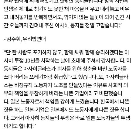
본과 권력에 의해 빼앗기고 짓밟힌 동지들입니다
.
정작 자신의
인생은 제대로 챙기지도 못한 채 마음을 비우고 내려놓고 비우
고 내려놓기를 반복하면서도
,
꺾이지 않는 들꽃이 되어 긴긴 시
간 오늘까지 견뎌내 주신 아사히 동지들 정말 고맙습니다
.”
-
김주휘
,
우리밥연대
“
단 한 사람도 포기하지 않고
,
함께 싸워 함께 승리하겠다는 아
사히 투쟁
10
년을 시작하는 날에 초대해 주셔서 감사합니다
.
이
동지들은 아사히글라스가 회사를 위해 청춘을 바친 노동자를
쓰다 버리는 쓰레기처럼 취급했다고 했습니다
.
또
,
아사히글라
스는 비정규직 노동자가 노조를 만들었다는 이유로 사회적 의
무와 책임을 무참하게 버리는 나쁜 기업이라고 비판했습니
다
.
일본 노동자로서 책임을 강하게 느꼈습니다
.
한국에서 나쁜
짓을 하는 일본 기업은 일본에서도 노동자에게 나쁜 짓을 합니
다
.
그래서 아사히 동지들의 투쟁은 바로 일본 노동자들의 투쟁
이기도 합니다
.”