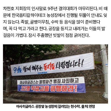
차헌호 지회장의 인사말로
9
주년 결의대회가 마무리된다
.
비 때
문에 한국옵티칼하이테크 농성장에서 진행될 뒤풀이 안내도 잊
지 않는다
.
족발
,
골뱅이무침
,
수박 등 음식을 많이 준비했다
며
,
꼭 다 먹고 가라고 한다
.
공장을 등지고 내려가는 이들의 발
걸음이 가볍다
.
잠시 주춤했던 빗발이 점점 굵어진다
.
아사히글라스 공장앞 농성장에 걸려있는 현수막.
출처
:
연정