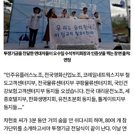
투쟁기금을 전달한 연대자들이 오수일 수석부지회장과 인증샷을 찍는 장면 출처:
연정
“
민주유플러스노조
,
전국영화산업노조
,
코레일네트웍스지부 철
도고객센터지부
,
전국물류센터지부 쿠팡물류센터지회
,
국민건
강보험고객센터지부 동지들 오셨습니다
.
전국 대리운전노조
,
세
종호텔지부
,
한화생명지회
,
유천초분회 동지들
,
톨게이트지부
동지들
.....”
차헌호 씨가
3
분 동안 거의 숨을 안 쉬다시피 하며
, 80
여 개 참
가단위를 소개하고서야 투쟁기금 전달식이 끝이 난다
.
이날 연