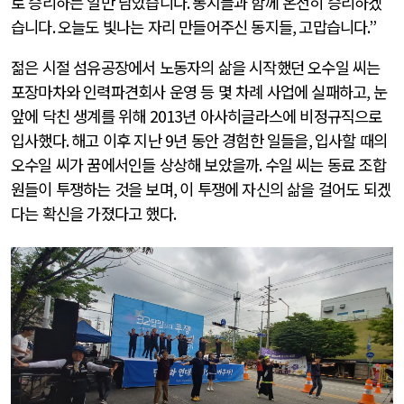
로 승리하는 일만 남았습니다
.
동지들과 함께 온전히 승리하겠
습니다
.
오늘도 빛나는 자리 만들어주신 동지들
,
고맙습니다
.”
젊은 시절 섬유공장에서 노동자의 삶을 시작했던 오수일 씨는
포장마차와 인력파견회사 운영 등 몇 차례 사업에 실패하고
,
눈
앞에 닥친 생계를 위해
2013
년 아사히글라스에 비정규직으로
입사했다
.
해고 이후 지난
9
년 동안 경험한 일들을
,
입사할 때의
오수일 씨가 꿈에서인들 상상해 보았을까
.
수일 씨는 동료 조합
원들이 투쟁하는 것을 보며
,
이 투쟁에 자신의 삶을 걸어도 되겠
다는 확신을 가졌다고 했다
.