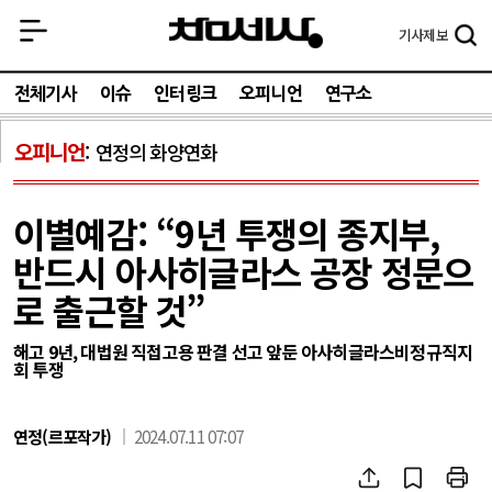
기사
제보
전체기사
이슈
인터링크
오피니언
연구소
오피니언
연정의 화양연화
이별예감: “9년 투쟁의 종지부,
반드시 아사히글라스 공장 정문으
로 출근할 것”
해고 9년, 대법원 직접고용 판결 선고 앞둔 아사히글라스비정규직지
회 투쟁
연정(르포작가)
2024.07.11 07:07