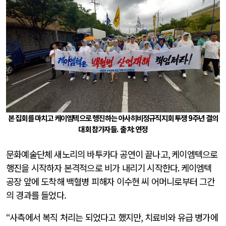
본 집회를 마치고 케이엠텍으로 행진하는 아사히비정규직지회 투쟁
9
주년 결의
대회 참가자들.
출처
:
연정
문화예술단체 새노리의 바투카다 공연이 끝나고
,
케이엠텍으로
행진을 시작하자 본격적으로 비가 내리기 시작한다
.
케이엠텍
공장 앞에 도착해 백혈병 피해자 이수현 씨 어머니로부터 그간
의 경과를 들었다.
“
사측에서 복직 처리는 되었다고 했지만
,
치료비와 유급 병가에