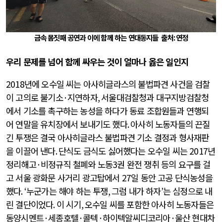
금속 몸짓패 공연과 이에 함께 하는 연대동지들
출처
:
연정
우리 문제를 넘어 함께 싸우는 것이 얼마나 옳은 일인지
2018
년에 오수일 씨는 아사히글라스의 불법파견 사건을 검찰
이 고의로 불기소
·
지연하자
,
서울대검찰청과 대구지방검찰청
에서 기소를 촉구하는 농성을 하다가 동료 조합원들과 연행되
어 연말을 유치장에서 보내기도 했다
.
아사히 노동자들의 끈질
긴 투쟁은 결국 아사히글라스 불법파견 기소 결정과 형사재판
을 이끌어 낸다
.
단식도 금식도 싫어했다는 오수일 씨는
2017
년
정리해고
·
비정규직 철폐와 노동
3
권 완전 쟁취 등의 요구를 걸
고 서울 광화문 사거리 광고탑에서
27
일 동안 고공 단식농성을
했다
. ‘
누군가는 해야 하는 투쟁
,
그럼 내가 하자
’
는 심정으로 내
린 결단이었다
.
이 시기
,
오수일 씨를 포함한 아사히 노동자들은
동양시멘트
·
세종호텔
·
콜텍
·
하이텍알씨디코리아
·
울산 현대차