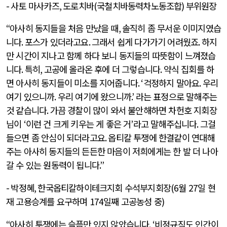
-
사토 마사카즈
,
도로치바
(
국철치바동력차노동조합
)
부위원장
“
아사히 동지들을 처음 만났을 때
,
솔직히 좀 무서운 이미지였습
니다
.
포스가 있더라고요
.
그래서 쉽게 다가가기 어려웠죠
.
하지
만 시간이 지나고 함께 하다 보니 동지들의 따뜻함이 느껴졌습
니다
.
특히
,
고공에 올라온 후에 더 그렇습니다
.
약식 집회를 하
면 아사히 동지들이 미소를 지어줍니다
. ‘
걱정하지 말아요
.
우리
여기 있으니까
.
우리 여기에 왔으니까
.’
라는 표정으로 말해주는
것 같습니다
.
가끔 경찰이 많이 와서 불안해하면 차헌호 지회장
님이
‘
이런 건 크게 키우는 게 좋은 거
’
라고 말해주십니다
.
그걸
들으면 좀 안심이 되더라고요
.
옵티칼 투쟁에 한결같이 연대해
주는 아사히 동지들의 든든한 마음이 저희에게는 한 발 더 나아
갈 수 있는 원동력이 됩니다
.”
-
박정혜
,
한국옵티칼하이테크지회 수석부지회장
(6
월
27
일 현
재 고용승계를 요구하며
174
일째 고공농성 중
)
“
아사히 투쟁에는 슬픔만 있지 않았습니다
. ‘
비정규직도 인간이