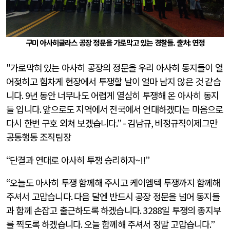
구미 아사히글라스 공장 정문을 가로막고 있는 경찰들.
출처
:
연정
"
가로막혀 있는 아사히 공장의 정문을 우리 아사히 동지들이 열
어젖히고 힘차게 현장에서 투쟁할 날이 얼마 남지 않은 것 같습
니다
. 9
년 동안 너무나도 어렵게 열심히 투쟁해 온 아사히 동지
들 입니다
.
앞으로도 지역에서 전국에서 연대하겠다는 마음으로
다시 한번 구호 외쳐 보겠습니다
.” -
김남규
,
비정규직이제그만
공동행동 조직팀장
“
단결과 연대로 아사히 투쟁 승리하자
~!!”
“
오늘도 아사히 투쟁 함께해 주시고 케이엠텍 투쟁까지 함께해
주셔서 고맙습니다
.
다음 달엔 반드시 공장 정문을 넘어 동지들
과 함께 손잡고 출근하도록 하겠습니다
. 3288
일 투쟁의 종지부
를 찍도록 하겠습니다
.
오늘 함께해 주셔서 정말 고맙습니다
.”