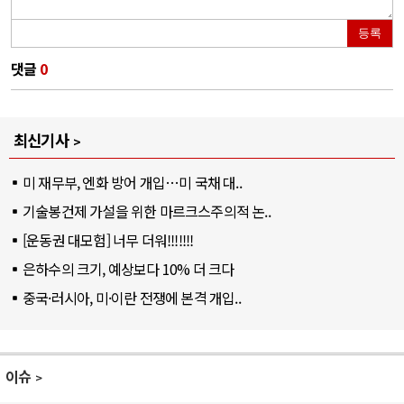
등록
댓글
0
최신기사
미 재무부, 엔화 방어 개입…미 국채 대..
기술봉건제 가설을 위한 마르크스주의적 논..
[운동권 대모험] 너무 더워!!!!!!!
은하수의 크기, 예상보다 10% 더 크다
중국·러시아, 미·이란 전쟁에 본격 개입..
이슈