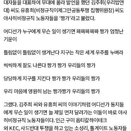
대자들을 대표하여 무대에 올라 발언을 했던 김주휘
(
우리밥연
대
)
씨도 유흥희
(
비정규직이제그만공동투쟁 집행위원장
)
씨도
아사히비정규직 노동자들을
‘
짱가
’
라고 불렀다
.
어디선가 누구에게 무슨 일이 생기면 짜짜짜짜짜 짱가 엄청난
기운이
틀림없이 틀림없이 생겨난다 지구는 작은 세계 우주를 누벼라
씩씩하게 잘도 나른다 짱가 짱가 우리들의 짱가
당당하게 지구를 지킨다 짱가 짱가 우리들의 짱가
우리 마음에 영원히 남는 짱가짱가 우리들의 짱가
그랬다
.
김주희 씨와 유흥희 씨의 이야기처럼 어디선가 동지들
에게 무슨 일이 생기면 늘 제일 먼저 달려가는 이들이 바로 아사
히비정규직 노동자들이다
.
인근 구미 옵티칼하이테크
와
KEC,
사드반대 투쟁을 하고 있는 소성리
,
톨게이트 노동자들