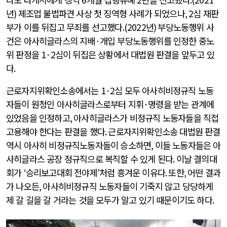
년
)
제조업 불법파견 사상 첫 징역형 사례가 되었으나
, 2
심 재판
부가 이를 뒤집고 무죄를 선고했다
.(2022
년
)
부당노동행위 사
건은 아사히글라스의 지배
·
개입 부당노동행위를 인정한 중노
위 판정을
1·2
심이 뒤집은 상황에서 대법원 판결을 앞두고 있
다
.
근로자지위확인소송에서는
1·2
심 모두 아사히비정규직 노동
자들이 원청인 아사히글라스로부터 지휘
·
명령을 받는 관계에
있었음을 인정하고
,
아사히글라스가 비정규직 노동자들을 직접
고용해야 한다는 판결을 했다
.
근로자지위확인소송 대법원 판결
역시 아사히 비정규직노동자들이 승소하면
,
이들 노동자들은 아
사히글라스 공장 정규직으로 복직할 수 있게 된다
.
이날 결의대
회가
‘
승리보고대회 전야제
’
처럼 흥겨운 이유다
.
또한
,
어떤 결과
가 나오든
,
아사히비정규직 노동자들이 기죽지 않고 당당하게
제 갈 길을 갈 거라는 것을 모두가 알고 있기 때문이기도 하다
.