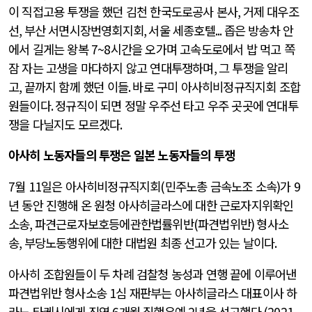
이 직접고용 투쟁을 했던 김천 한국도로공사 본사
,
거제 대우조
선
,
부산 서면시장번영회지회
,
서울 세종호텔
...
좁은 방송차 안
에서 길게는 왕복
7~8
시간을 오가며 고속도로에서 밥 먹고 쪽
잠 자는 고생을 마다하지 않고 연대투쟁하며
,
그 투쟁을 알리
고
,
끝까지 함께 했던 이들
.
바로 구미 아사히비정규직지회 조합
원들이다
.
정규직이 되면 정말 우주선 타고 우주 곳곳에 연대투
쟁을 다닐지도 모르겠다
.
아사히 노동자들의 투쟁은 일본 노동자들의 투쟁
7
월
11
일은 아사히비정규직지회
(
민주노총 금속노조 소속
)
가
9
년 동안 진행해 온 원청 아사히글라스에 대한 근로자지위확인
소송
,
파견근로자보호등에관한법률위반
(
파견법위반
)
형사소
송
,
부당노동행위에 대한 대법원 최종 선고가 있는 날이다
.
아사히 조합원들이 두 차례 검찰청 농성과 연행 끝에 이루어낸
파견법위반 형사소송
1
심 재판부는 아사히글라스 대표이사 하
라노 타케시에게 징역
6
개월 집행유예
2
년을 선고했다
.(2021