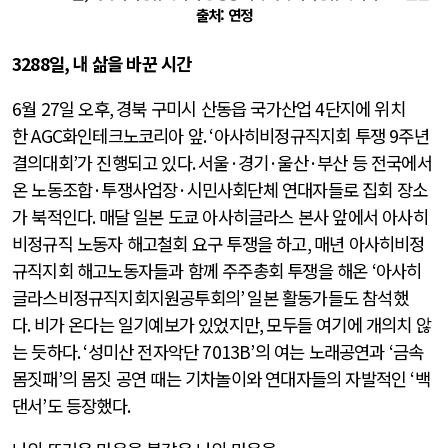
출처: 연정
3288
일
,
내 삶을 바꾼 시간
6
월
27
일 오후
,
경북 구미시 산동읍 국가산업
4
단지에 위치
한
AGC
화인테크노코리아 앞
. ‘
아사히비정규직지회 투쟁
9
주년
결의대회
’
가 진행되고 있다
.
서울
·
경기
·
울산
·
부산 등 전국에서
온 노동조합
·
투쟁사업장
·
시민사회단체 연대자들로 집회 장소
가 북적인다
.
매달 일본 도쿄 아사히글라스 본사 앞에서 아사히
비정규직 노동자 해고철회 요구 투쟁을 하고
,
매년 아사히비정
규직지회 해고노동자들과 함께 주주총회 투쟁을 해온
‘
아사히
글라스비정규직지회지원공투회의
’
일본 활동가들도 참석했
다
.
비가 온다는 일기예보가 있었지만
,
모두들 여기에 개의치 않
는 듯하다
. ‘
성미산 전자악단
7013B’
의 여는 노래공연과
‘
금속
몸짓패
’
의 몸짓 공연 때는 기차놀이와 연대자들의 자발적인
‘
백
댄서
’
도 등장했다
.