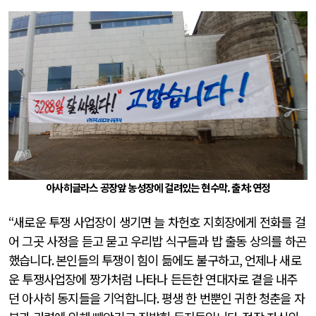
아사히글라스 공장앞 농성장에 걸려있는 현수막.
출처
:
연정
“
새로운 투쟁 사업장이 생기면 늘 차헌호 지회장에게 전화를 걸
어 그곳 사정을 듣고 묻고 우리밥 식구들과 밥 출동 상의를 하곤
했습니다
.
본인들의 투쟁이 힘이 듦에도 불구하고
,
언제나 새로
운 투쟁사업장에 짱가처럼 나타나 든든한 연대자로 곁을 내주
던 아사히 동지들을 기억합니다
.
평생 한 번뿐인 귀한 청춘을 자