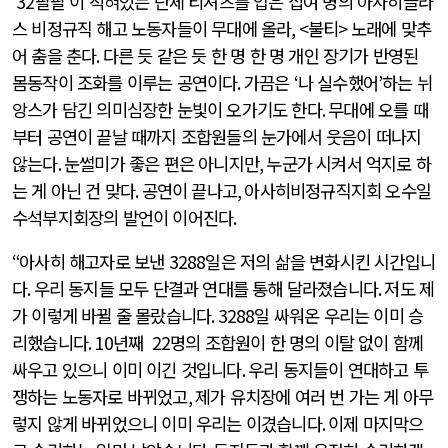
‘32
팔팔
’
이 적혀있는 단체 티셔츠를 입은 십여 명의 아사히글라
스 비정규직 해고 노동자들이 무대에 올라
, <
불티
>
노래에 맞추
어 춤을 춘다
.
다른 듯 같은 듯 한 명 한 명 개인 장기가 반영된
몸동작이 조화를 이루는 공연이다
.
가끔은
‘
나 실수했어
’
하는 뉘
앙스가 담긴 의미심장한 눈빛이 오가기도 한다
.
무대에 오를 때
부터 공연이 끝날 때까지 조합원들의 눈가에서 웃음이 떠나지
않는다
.
눈썰미가 좋은 편은 아니지만
,
누군가 시켜서 억지로 하
는 게 아닌 건 맞다
.
공연이 끝나고
,
아사히비정규직지회 오수일
수석부지회장의 발언이 이어진다
.
“
아사히 해고자로 보낸
3288
일은 저의 삶을 변화시킨 시간입니
다
.
우리 동지들 모두 단결과 연대를 통해 달라졌습니다
.
저도 제
가 이렇게 바뀔 줄 몰랐습니다
. 3288
일 싸워온 우리는 이미 승
리했습니다
. 10
년째
22
명의 조합원이 한 명의 이탈 없이 함께
싸우고 있으니 이미 이긴 것입니다
.
우리 동지들이 연대하고 투
쟁하는 노동자로 바뀌었고
,
제가 유치장에 여러 번 가는 게 아무
렇지 않게 바뀌었으니 이미 우리는 이겼습니다
.
이제 마지막으