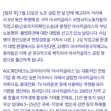
[
필자 주
] 7
월
11
일은 노조 설립 한 달 만에 해고되어 거리에
서
9
년 동안 투쟁해 온 구미 아사히글라스 비정규직노동자들의
직접고용
(
근로자지위확인소송
)
과 원청인 아사히글라스의 부당
노동행위
·
불법파견에 대한 대법원 선고가 있는 날입니다
.
수십
명의 증인심문과 현장검증을 거쳐서 나온
1·2
심 직접고용 판결
이 대법 판결에서도 유지된다면
, 22
명의 아사히비정규직해고노
동자들은 이제 곧 정규직으로 복직되어 아사히글라스 공장 정
문으로 출근하게 됩니다
.
AGC
화인테크노코리아
(
이하
‘
아사히글라스
’)
는 대표적인 전범
기업 중 하나인 일본 미쓰비시 가에서 설립한 아사히글라스의
자회사로
,
휴대전화
·TV
브라운관 등에 사용하는 액정용 유리
기판을 생산하는 회사입니다
.
아사히글라스는
2005
년 지역 고
용 창출과 지역경제 활성화 기여를 전제로
, 11
만 평 토지
50
년
무상 임대와
5~15
년간 국세
·
지방세
·
법인세 감면 등의 특혜를
받고 구미공단에 입주했습니다
.
하지만 아사히글라스는 지역 주