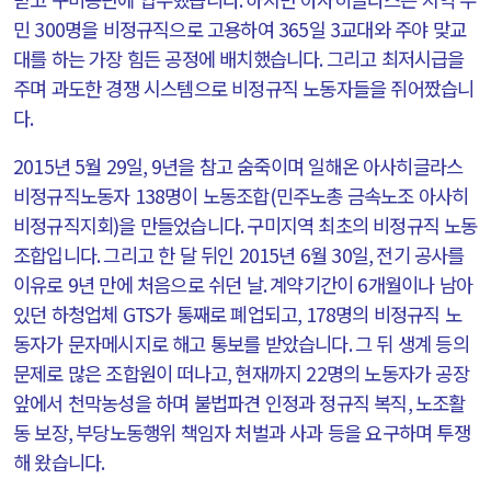
민
300
명을 비정규직으로 고용하여
365
일
3
교대와 주야 맞교
대를 하는 가장 힘든 공정에 배치했습니다
.
그리고 최저시급을
주며 과도한 경쟁 시스템으로 비정규직 노동자들을 쥐어짰습니
다
.
2015
년
5
월
29
일
, 9
년을 참고 숨죽이며 일해온 아사히글라스
비정규직노동자
138
명이 노동조합
(
민주노총 금속노조 아사히
비정규직지회
)
을 만들었습니다
.
구미지역 최초의 비정규직 노동
조합입니다
.
그리고 한 달 뒤인
2015
년
6
월
30
일
,
전기 공사를
이유로
9
년 만에 처음으로 쉬던 날
.
계약기간이
6
개월이나 남아
있던 하청업체
GTS
가 통째로 폐업되고
, 178
명의 비정규직 노
동자가 문자메시지로 해고 통보를 받았습니다
.
그 뒤 생계 등의
문제로 많은 조합원이 떠나고
,
현재까지
22
명의 노동자가 공장
앞에서 천막농성을 하며 불법파견 인정과 정규직 복직
,
노조활
동 보장
,
부당노동행위 책임자 처벌과 사과 등을 요구하며 투쟁
해 왔습니다
.