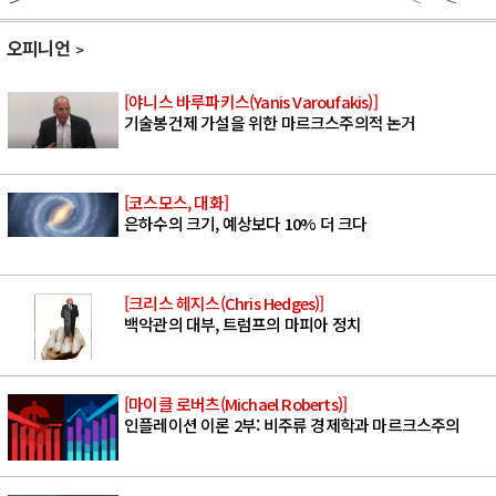
오피니언
[야니스 바루파키스(Yanis Varoufakis)]
기술봉건제 가설을 위한 마르크스주의적 논거
[코스모스, 대화]
은하수의 크기, 예상보다 10% 더 크다
[크리스 헤지스(Chris Hedges)]
백악관의 대부, 트럼프의 마피아 정치
[마이클 로버츠(Michael Roberts)]
인플레이션 이론 2부: 비주류 경제학과 마르크스주의