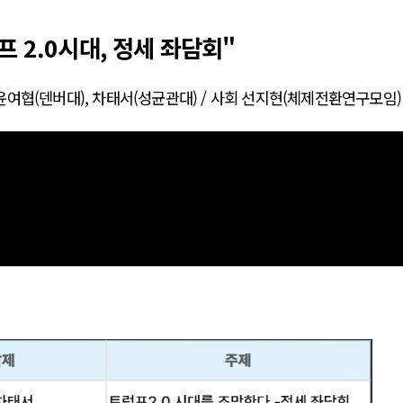
프 2.0시대, 정세 좌담회"
윤여협(덴버대), 차태서(성균관대) / 사회 선지현(체제전환연구모임)
전쟁
중동 위기
전의 역..
호르무즈 갈등 격화, 트럼프 정치·경제 ..
러시아..
호르무즈 해협 통행료를 철회한 트럼프
 공..
이란, 호르무즈 해협 봉쇄 선택한 배경
 네덜란..
트럼프, 이란 압박수단 한계 직면
…민간 ..
하마스, 가자 통치권 이양으로 휴전 의지..