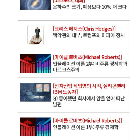
[코스모스, 대화]
은하수의 크기, 예상보다 10% 더 크다
[크리스 헤지스(Chris Hedges)]
백악관의 대부, 트럼프의 마피아 정치
[마이클 로버츠(Michael Roberts)]
인플레이션 이론 2부: 비주류 경제학과
마르크스주의
[전자산업 직업병의 시작, 실리콘밸리
IBM 노동자]
④ 좋아했던 회사에서 암을 얻어 떠난
남편
[마이클 로버츠(Michael Roberts)]
인플레이션 이론 1부: 주류 경제학