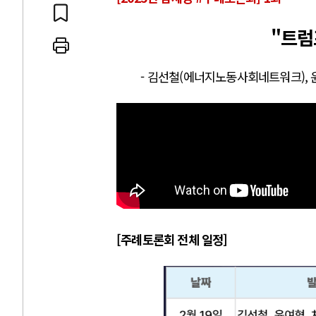
"트럼
- 김선철(에너지노동사회네트워크), 
 인간
러시아-우크라이나 
세로 글로벌 토큰 시..
전쟁의 추상화: 우크라이나, 대리
놓고 미국 진보진영 ..
EU·우크라이나 드론 협력 직후, 
대 투쟁은 새로운 글로..
나토, 우크라 군사지원 2027년까지
용: 데이터센터 확산..
우크라이나, 덴마크, 에스토니아,
 민주주의를 잠식하고 ..
러·우크라, 대규모 공습 주고받아
[주례토론회 전체 일정]