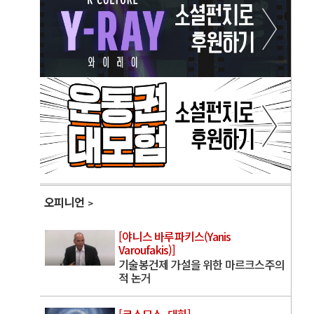
오피니언
[야니스 바루파키스(Yanis
Varoufakis)]
기술봉건제 가설을 위한 마르크스주의
적 논거