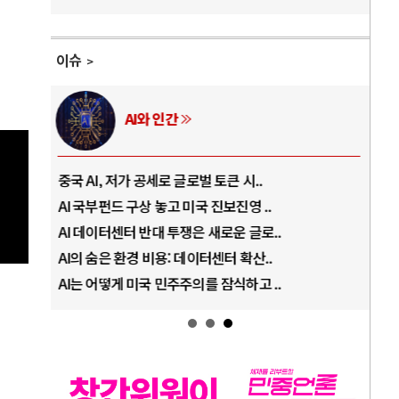
이슈
AI와 인간
중국 AI, 저가 공세로 글로벌 토큰 시..
전쟁
AI 국부펀드 구상 놓고 미국 진보진영 ..
EU
AI 데이터센터 반대 투쟁은 새로운 글로..
나토
AI의 숨은 환경 비용: 데이터센터 확산..
우크
AI는 어떻게 미국 민주주의를 잠식하고 ..
러·