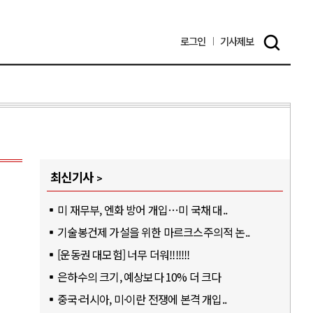
로그인
기사
제보
최신기사
미 재무부, 엔화 방어 개입…미 국채 대..
기술봉건제 가설을 위한 마르크스주의적 논..
[운동권 대모험] 너무 더워!!!!!!!
은하수의 크기, 예상보다 10% 더 크다
중국·러시아, 미·이란 전쟁에 본격 개입..