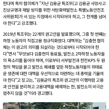
한다며 특히 협의체가 "지난 김용균 특조위(고 김용균 사망사고
진상규명과 재발 방지를 위한 석탄화력발전소 특별노동안전조
사위원회)가 서 있는 지점에서 시작되어야 하고, 그 한계를 넘어
야 한다"고 강조했다.
2019년 특조위는 22개의 권고안을 발표했으며, 그중 첫 번째는
하청 노동자의 직접고용 정규직화였다. 대책위는 "김충현 협의
체는 이 권고의 의미를 되살리는 것으로부터 시작되어야 한
다"면서 "무엇보다 김충현의 동료들, 발전소 2차하청 노동자들
의 목소리를 들어야 하며, 이로부터 서부발전과 한전KPS 두 원
청의 책임을 묻고 발전소 폐쇄를 앞둔 하청노동자들의 위태로
운 생존에 대한 대책을 우선적으로 마련하는 데 총력을 기울여
야 한다"고 짚고는, "김용균의 특조위 권고안의 이행처럼 고용
과 안전을 분리하고 고용대책을 배제하는 한, 발전소의 비극은
멈추지 않을 것"이라 경고했다.