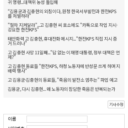
귀 명령...대책위 농성 돌입해
“김용균과 김충현의 외침이다, 원청 한국서부발전과 한전KPS
를 처벌하라”
"절차 지켜달라"...고 김충현 씨 호소에도 "카톡으로 작업 지시·
강요한 한전KPS"
태안화력 고 김충현, 휴대전화 메시지..."한전KPS 직접 지시 증
거 드러나"
고 김충현 사망 11일째..."답 없는 이재명 대통령, 정부 대책은 언
제?"
고 김충현 동료들 "한전KPS, 하청 노동자에 반성문 쓰게 하며 지
배력 행사"
고 김용균·김충현의 동료들, "죽음의 발전소 멈추는" 파업 예고
김용균, 다시 김충현... 왜 노동자의 참담한 죽음은 반복되는가
기사수정
이름