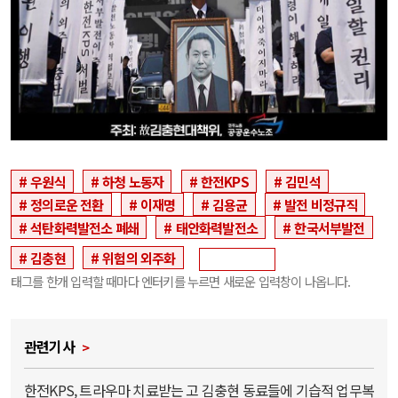
우원식
하청 노동자
한전KPS
김민석
정의로운 전환
이재명
김용균
발전 비정규직
석탄화력발전소 폐쇄
태안화력발전소
한국서부발전
김충현
위험의 외주화
태그를 한개 입력할 때마다 엔터키를 누르면 새로운 입력창이 나옵니다.
관련기사
한전KPS, 트라우마 치료받는 고 김충현 동료들에 기습적 업무복