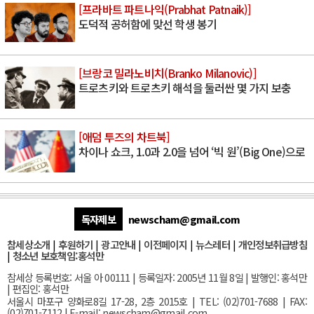
[프라바트 파트나익(Prabhat Patnaik)]
도덕적 공허함에 맞선 학생 봉기
[브랑코 밀라노비치(Branko Milanovic)]
트로츠키와 트로츠키 해석을 둘러싼 몇 가지 보충
[애덤 투즈의 차트북]
차이나 쇼크, 1.0과 2.0을 넘어 ‘빅 원’(Big One)으로
독자제보
newscham@gmail.com
참세상소개
|
후원하기
|
광고안내
|
이전페이지
|
뉴스레터
|
개인정보취급방침
|
청소년 보호책임:홍석만
참세상 등록번호: 서울 아 00111 | 등록일자: 2005년 11월 8일 | 발행인: 홍석만
| 편집인: 홍석만
서울
시 마포구 양화로8길 17-28, 2층 2015호
| TEL: (02)701-7688 | FAX:
(02)701-7112 |
E-mail:
newscham@gmail.com