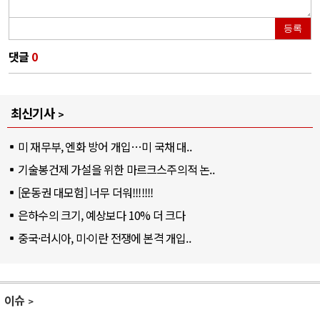
등록
댓글
0
최신기사
미 재무부, 엔화 방어 개입…미 국채 대..
기술봉건제 가설을 위한 마르크스주의적 논..
[운동권 대모험] 너무 더워!!!!!!!
은하수의 크기, 예상보다 10% 더 크다
중국·러시아, 미·이란 전쟁에 본격 개입..
이슈