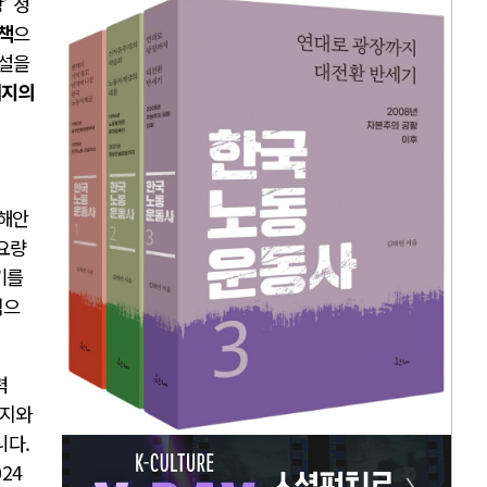
’ 정
책
으
건설을
너지의
동해안
수요량
기를
식으
력
너지와
니다.
24