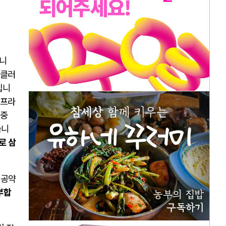
습니
 클러
입니
인프라
비중
습니
로 삼
 공약
부합