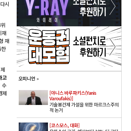
 다시
후위
이재
형 재
통한
 제
하고
오피니언
 수
[야니스 바루파키스(Yanis
경제
Varoufakis)]
기술봉건제 가설을 위한 마르크스주의
적 논거
[코스모스, 대화]