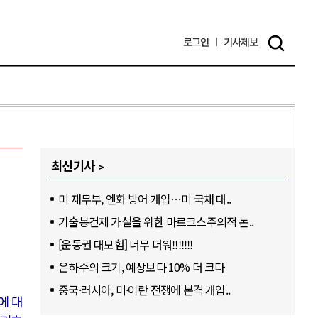
로그인
기사
제보
최신기사
미 재무부, 엔화 방어 개입…미 국채 대..
기술봉건제 가설을 위한 마르크스주의적 논..
[운동권 대모험] 너무 더워!!!!!!!
은하수의 크기, 예상보다 10% 더 크다
중국·러시아, 미·이란 전쟁에 본격 개입..
에 대