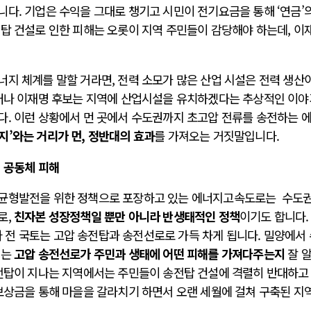
다. 기업은 수익을 그대로 챙기고 시민이 전기요금을 통해 ‘연금’
전탑 건설로 인한 피해는 오롯이 지역 주민들이 감당해야 하는데, 이
지 체계를 말할 거라면, 전력 소모가 많은 산업 시설은 전력 생산
그러나 이재명 후보는 지역에 산업시설을 유치하겠다는 추상적인 이야
다. 이런 상황에서 먼 곳에서 수도권까지 초고압 전류를 송전하는 
지’와는 거리가 먼, 정반대의 효과
를 가져오는 거짓말입니다.
 공동체 피해
 균형발전을 위한 정책으로 포장하고 있는 에너지고속도로는 수도권
로,
친자본 성장정책일 뿐만 아니라 반생태적인 정책
이기도 합니다.
전 국토는 고압 송전탑과 송전선로로 가득 차게 됩니다. 밀양에서
리는
고압 송전선로가 주민과 생태에 어떤 피해를 가져다주는지
잘 
송전탑이 지나는 지역에서는 주민들이 송전탑 건설에 격렬히 반대하고
보상금을 통해 마을을 갈라치기 하면서 오랜 세월에 걸쳐 구축된 지
.