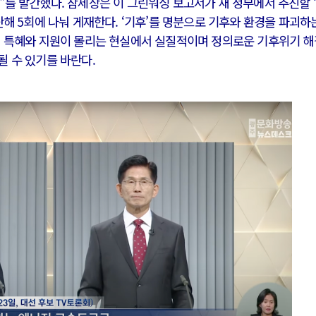
를 발간했다. 참세상은 이 그린워싱 보고서가 새 정부에서 추진할 
단해 5회에 나눠 게재한다. ‘기후’를 명분으로 기후와 환경을 파괴하
에 특혜와 지원이 몰리는 현실에서 실질적이며 정의로운 기후위기 
 수 있기를 바란다.
러시아-우크라이나 전쟁
시..
전쟁의 추상화: 우크라이나, 대리전의 역..
영 ..
EU·우크라이나 드론 협력 직후, 러시아..
글로..
나토, 우크라 군사지원 2027년까지 공..
확산..
우크라이나, 덴마크, 에스토니아, 네덜란..
고 ..
러·우크라, 대규모 공습 주고받아…민간 ..