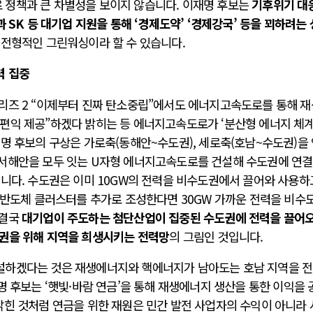
 정책과 큰 차별성을 보이지 않습니다. 이재명 후보는
기후위기 대
 SK 등 대기업 지원을 통해 ‘경제도약’ ‘경제강국’ 등을 꾀하려는
 전형적인 그린워싱이라 할 수 있습니다.
력 집중
리즈 2 “이제부터 진짜 탄소중립”에서도 에너지고속도로를 통해 
편익 제공”하겠다 밝히는 등 에너지고속도로가 ‘분산형 에너지 체계
명 후보의 구상은 가로축(동해안~수도권), 세로축(호남~수도권)을
~서해안을 모두 잇는 U자형 에너지고속도로를 건설해 수도권에 연
니다. 수도권은 이미 10GW의 전력을 비수도권에서 끌어와 사용하
 반도체 클러스터를 추가로 조성한다면 30GW 가까운 전력을 비수
 결국
대기업이 주도하는 첨단산업이 집중된 수도권에 전력을 끌어
권을 위해 지역을 희생시키는 전력망
의 그림인 것입니다.
설하겠다는 것은 재생에너지와 핵에너지가 남아도는 호남 지역을 
명 후보는 ‘햇빛·바람 연금’을 통해 재생에너지 생산을 통한 이익을 
밝힌 것처럼 연금을 위한 재원은 민간 발전 사업자의 수익이 아니라