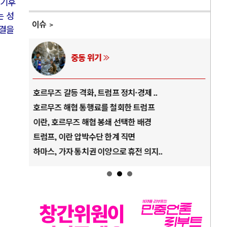
‘기후
는 성
이슈
해결을
중동 위기
호르무즈 갈등 격화, 트럼프 정치·경제 ..
중국 
호르무즈 해협 통행료를 철회한 트럼프
AI 
이란, 호르무즈 해협 봉쇄 선택한 배경
AI 
트럼프, 이란 압박수단 한계 직면
AI의
하마스, 가자 통치권 이양으로 휴전 의지..
AI는