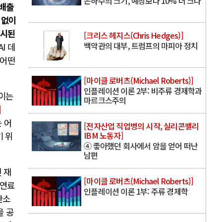
은하수의 크기, 예상보다 10% 더 크다
배출
 없이
제시된
[크리스 헤지스(Chris Hedges)]
백악관의 대부, 트럼프의 마피아 정치
I 데
 어떤
[마이클 로버츠(Michael Roberts)]
인플레이션 이론 2부: 비주류 경제학과
 이는
마르크스주의
의
 어
[전자산업 직업병의 시작, 실리콘밸리
IBM 노동자]
기 위
④ 좋아했던 회사에서 암을 얻어 떠난
남편
 재
[마이클 로버츠(Michael Roberts)]
석연료
인플레이션 이론 1부: 주류 경제학
탄소
을 공