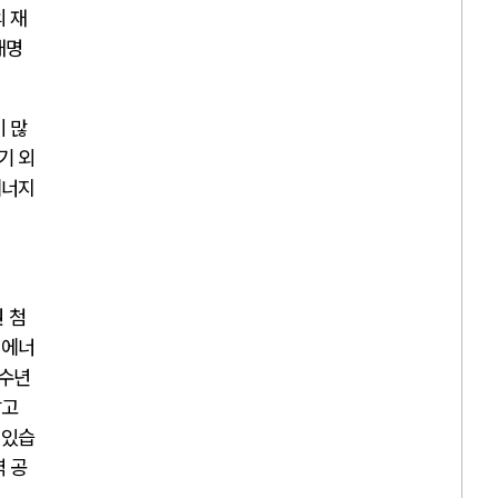
의 재
재명
이 많
기 외
에너지
 첨
 에너
 수년
알고
 있습
역 공