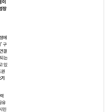
응이
 성장
재생에
’ 구
 연결
결되는
고 있
도권
오기
전력
공유
 시민