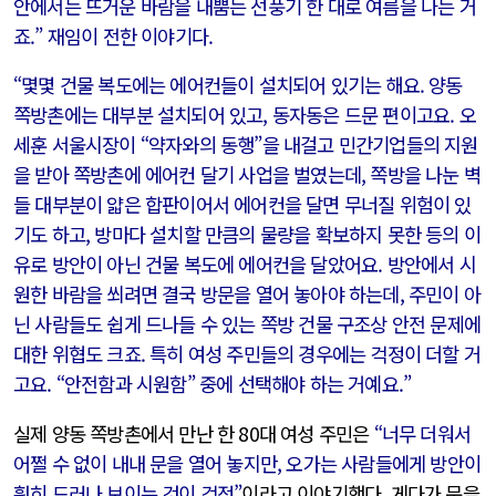
안에서는 뜨거운 바람을 내뿜는 선풍기 한 대로 여름을 나는 거
죠.” 재임이 전한 이야기다.
“몇몇 건물 복도에는 에어컨들이 설치되어 있기는 해요. 양동
쪽방촌에는 대부분 설치되어 있고, 동자동은 드문 편이고요. 오
세훈 서울시장이 “약자와의 동행”을 내걸고 민간기업들의 지원
을 받아 쪽방촌에 에어컨 달기 사업을 벌였는데, 쪽방을 나눈 벽
들 대부분이 얇은 합판이어서 에어컨을 달면 무너질 위험이 있
기도 하고, 방마다 설치할 만큼의 물량을 확보하지 못한 등의 이
유로 방안이 아닌 건물 복도에 에어컨을 달았어요. 방안에서 시
원한 바람을 쐬려면 결국 방문을 열어 놓아야 하는데, 주민이 아
닌 사람들도 쉽게 드나들 수 있는 쪽방 건물 구조상 안전 문제에
대한 위협도 크죠. 특히 여성 주민들의 경우에는 걱정이 더할 거
고요. “안전함과 시원함” 중에 선택해야 하는 거예요.”
실제 양동 쪽방촌에서 만난 한 80대 여성 주민은
“너무 더워서
어쩔 수 없이 내내 문을 열어 놓지만, 오가는 사람들에게 방안이
훤히 드러나 보이는 것이 걱정”
이라고 이야기했다. 게다가 문을