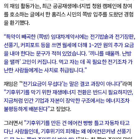
의 재임 활동가는, 최근 공공재생에너지법 청원 캠페인에 참여
를 호소하는 글에서 한 홈리스 시민의 쪽방 입주를 도왔던 경험
을 환기했다.
“특약이 빼곡한 (쪽방) 임대차계약서에는 전기밥솥과 전기장판,
선풍기, 커피포트 등을 쓰면 월세에 더해 1~2만 원의 추가 요금
을 내야 한다는 문구가 적혀 있었습니다. ‘끼니를 때울까. 난방
을 땔까’ 고민이 커집니다. 먹고 자는 데 꼭 필요한 전기조차 가
난한 사람들에게는 사치로 취급됩니다.”
재임은 "‘
전기요금이 무섭다’는 말은 결코 과장이 아니다"
라며
"기후위기를 막기 위한 재생에너지 전환은 반드시 필요하지만,
지금처럼 민간 기업과 자본이 장악한 구조에서는 에너지조차
불평등하게 배분된다"
고 짚었다.
그러면서
"기후위기를 만든 건 에어컨 빵빵 틀고 자동차 타고
다닌 사람들인데, 기후위기의 피해는 왜 에어컨은커녕 선풍기