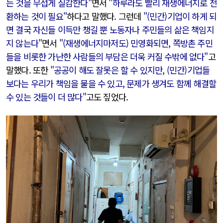
는 것을 무섭게 실감한다"
면서
"하루라도 빨리 재생에너지로 전
환하는 것이 필요"
하다고 말했다. 그런데
"(민간)기업이 하게 되
면 결국 자신들 이득만 챙길 뿐 노동자나 주민들의 삶은 책임지
지 않는다"
면서
"(재생에너지마저도) 민영화되면, 쪽방촌 주민
들을 비롯한 가난한 사람들의 부담은 더욱 커질 수밖에 없다"
고
말했다. 또한
"공공이 해도 잘못은 할 수 있지만, (민간)기업들
보다는 우리가 책임을 물을 수 있고, 문제가 생겨도 함께 해결할
수 있는 것들이 더 많다"
고도 짚었다.