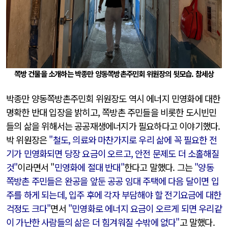
쪽방 건물을 소개하는 박종만 양동쪽방촌주민회 위원장의 뒷모습. 참세상
박종만 양동쪽방촌주민회 위원장도 역시 에너지 민영화에 대한
명확한 반대 입장을 밝히고, 쪽방촌 주민들을 비롯한 도시빈민
들의 삶을 위해서는 공공재생에너지가 필요하다고 이야기했다.
박 위원장은
"철도, 의료와 마찬가지로 우리 삶에 꼭 필요한 전
기가 민영화되면 당장 요금이 오르고, 안전 문제도 더 소홀해질
것"
이라면서 "
민영화에 절대 반대"
한다고 말했다. 그는
"양동
쪽방촌 주민들은 완공을 앞둔 공공 임대 주택에 다음 달이면 입
주를 하게 되는데, 입주 후에 각자 부담해야 할 전기요금에 대한
걱정도 크다"
면서
"민영화로 에너지 요금이 오르게 되면 우리같
이 가난한 사람들의 삶은 더 힘겨워질 수밖에 없다"
고 말했다.