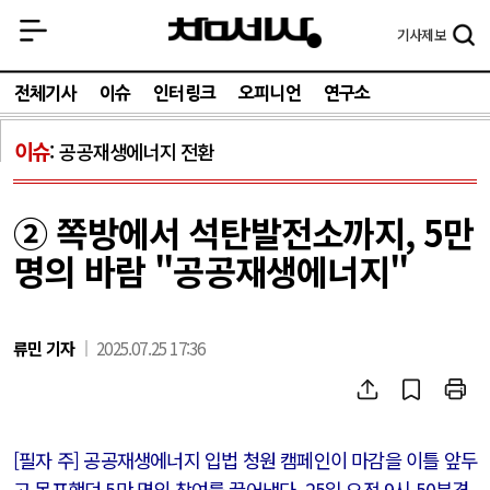
기사
제보
전체기사
이슈
인터링크
오피니언
연구소
이슈
공공재생에너지 전환
② 쪽방에서 석탄발전소까지, 5만
명의 바람 "공공재생에너지"
류민 기자
2025.07.25 17:36
[필자 주] 공공재생에너지 입법 청원 캠페인이 마감을 이틀 앞두
고 목표했던 5만 명의 참여를 끌어냈다. 25일 오전 9시 50분경