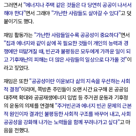
그러면서
"에너지나 주택 같은 것들은 다 당연히 공공이 나서서
해야 한다"
면서 그래야
"가난한 사람들도 살아갈 수 있다"
고 덧
붙이기도 했다.
재임 활동가는
"가난한 사람들일수록 공공성이 중요하다"
면서
"집과 에너지와 같이 삶에 꼭 필요한 것들이 개인의 능력과 경
쟁에만 떠맡겨질 때, 빈곤과 불평등은 모두에게 가까운 일이 되
고 기후재난의 피해는 더 많은 사람들의 일상으로 다가올 것"
이
라고 짚었다.
재임은 또한
"공공성이란 이윤보다 삶의 지속을 우선하는 사회
적 결정"
이라며, 쪽방촌 주민들이 오랜 시간 요구해 온 공공임
대주택 확대와 공공재생에너지 입법 등 주거권 운동과 기후정
의 운동의 의제를 연결해
"주거빈곤과 에너지 빈곤 문제의 근본
적 원인이자 결과인 불평등한 사회적 구조를 바꾸어 내고, 사회
공공성을 강화해 나가는 노력들을 함께 꾸려나가고 싶다"
고 마
음을 전했다.