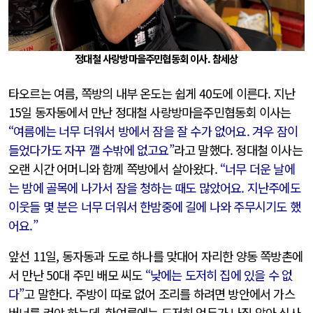
정대철 사랑방마을주민협동회 이사. 참세상
타오르는 여름, 쪽방의 내부 온도는 쉽게 40도에 이른다. 지난
15일 동자동에서 만난 정대철 사랑방마을주민협동회 이사는
“여름에는 너무 더워서 방에서 잠을 잘 수가 없어요. 겨우 잠이
들었다가도 자꾸 깰 수밖에 없고요”
라고 말했다. 정대철 이사는
오랜 시간 어머니와 함께 쪽방에서 살아왔다.
“너무 더운 날에
는 밤에 골목에 나가서 잠을 청하는 때도 많았어요. 지난주에도
이웃들 몇 분은 너무 더워서 한밤중에 길에 나와 주무시기도 했
어요.”
앞선 11일, 동자동과 도로 하나를 맞대어 자리한 양동 쪽방촌에
서 만난 50대 주민 배모 씨도
“낮에는 도저히 집에 있을 수 없
다”
고 말한다. 주방이 따로 없어 조리를 하려면 방안에서 가스
버너를 켜야 하는데, 한여름에는 도저히 엄두가 나질 않아 식사