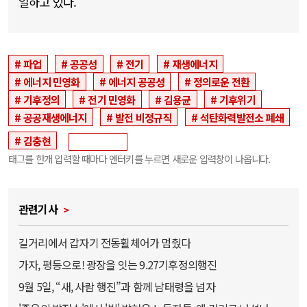
일하고 있다.
파업
공공성
전기
재생에너지
에너지 민영화
에너지 공공성
정의로운 전환
기후정의
전기 민영화
김용균
기후위기
공공재생에너지
발전 비정규직
석탄화력발전소 폐쇄
김충현
태그를 한개 입력할 때마다 엔터키를 누르면 새로운 입력창이 나옵니다.
관련기사
길거리에서 갑자기 전동휠체어가 멈췄다
가자, 평등으로! 광장을 잇는 9.27기후정의행진
9월 5일, “새, 사람 행진”과 함께 남태령을 넘자