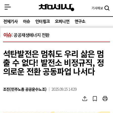
기사
제보
전체기사
이슈
인터링크
오피니언
연구소
이슈
공공재생에너지 전환
석탄발전은 멈춰도 우리 삶은 멈
출 수 없다! 발전소 비정규직, 정
의로운 전환 공동파업 나서다
조진(민주노총 공공운수노조)
2025.09.15 14:29