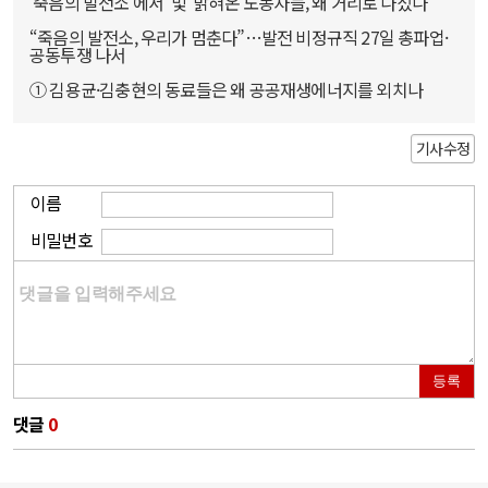
'죽음의 발전소'에서 '빛' 밝혀온 노동자들, 왜 거리로 나섰나
“죽음의 발전소, 우리가 멈춘다”…발전 비정규직 27일 총파업·
공동투쟁 나서
① 김용균·김충현의 동료들은 왜 공공재생에너지를 외치나
기사수정
이름
비밀번호
등록
댓글
0