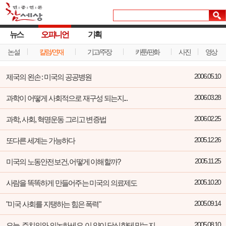
뉴스
오피니언
기획
논설
칼럼/연재
기고/주장
카툰/판화
사진
영상
제국의 왼손 : 미국의 공공병원
2006.05.10
과학이 어떻게 사회적으로 재구성 되는지...
2006.03.28
과학, 사회, 혁명운동 그리고 변증법
2006.02.25
또다른 세계는 가능하다
2005.12.26
미국의 노동안전보건, 어떻게 이해할까?
2005.11.25
사람을 똑똑하게 만들어주는 미국의 의료제도
2005.10.20
"미국 사회를 지탱하는 힘은 폭력"
2005.09.14
오늘, 주치의와 의논하세요. 이 약이 당신한테 맞는지
2005.08.10